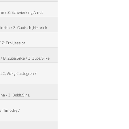
ine / Z: Schwierking,Arndt
inrich / Z: Gautschi,Heinrich
 Z: Erni,Jessica
/ B: Zuba,Silke / Z: Zuba,Silke
LLC, Vicky Castegren /
ina / Z: Boldt,Sina
er,Timothy /