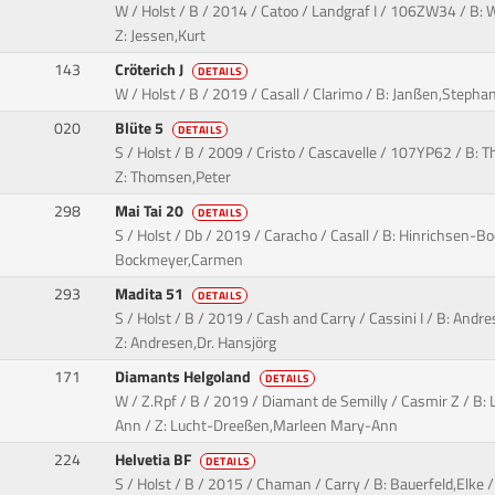
W / Holst / B / 2014 / Catoo / Landgraf I / 106ZW34 / B: 
Z: Jessen,Kurt
143
Cröterich J
DETAILS
W / Holst / B / 2019 / Casall / Clarimo / B: Janßen,Stepha
020
Blüte 5
DETAILS
S / Holst / B / 2009 / Cristo / Cascavelle / 107YP62 / B:
Z: Thomsen,Peter
298
Mai Tai 20
DETAILS
S / Holst / Db / 2019 / Caracho / Casall / B: Hinrichsen-
Bockmeyer,Carmen
293
Madita 51
DETAILS
S / Holst / B / 2019 / Cash and Carry / Cassini I / B: Andr
Z: Andresen,Dr. Hansjörg
n
171
Diamants Helgoland
DETAILS
W / Z.Rpf / B / 2019 / Diamant de Semilly / Casmir Z / B
Ann / Z: Lucht-Dreeßen,Marleen Mary-Ann
224
Helvetia BF
DETAILS
S / Holst / B / 2015 / Chaman / Carry / B: Bauerfeld,Elke 