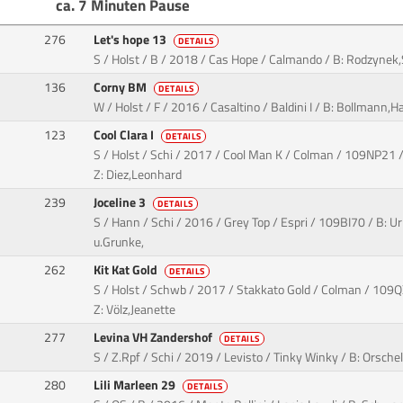
ca. 7 Minuten Pause
276
Let's hope 13
DETAILS
S / Holst / B / 2018 / Cas Hope / Calmando / B: Rodzyne
136
Corny BM
DETAILS
W / Holst / F / 2016 / Casaltino / Baldini I / B: Bollmann
123
Cool Clara I
DETAILS
S / Holst / Schi / 2017 / Cool Man K / Colman / 109NP21 
Z: Diez,Leonhard
239
Joceline 3
DETAILS
S / Hann / Schi / 2016 / Grey Top / Espri / 109BI70 / B: U
u.Grunke,
262
Kit Kat Gold
DETAILS
S / Holst / Schwb / 2017 / Stakkato Gold / Colman / 109QX
Z: Völz,Jeanette
277
Levina VH Zandershof
DETAILS
S / Z.Rpf / Schi / 2019 / Levisto / Tinky Winky / B: Orsch
280
Lili Marleen 29
DETAILS