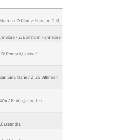
k,Sharon / Z: Glantz-Hamann GbR,
,Hannelore / Z: Bollmann,Hannelore
/ B: Remsch,Leonie /
rban,Sina Marie / Z: ZG Villmann
04 / B: Völz,Jeanette /
el,Cassandra