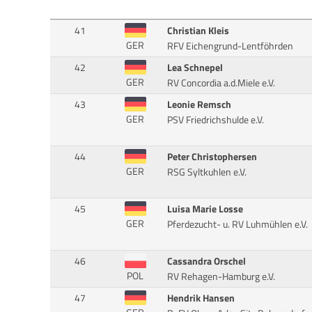
41
Christian Kleis
GER
RFV Eichengrund-Lentföhrden
42
Lea Schnepel
GER
RV Concordia a.d.Miele e.V.
43
Leonie Remsch
GER
PSV Friedrichshulde e.V.
44
Peter Christophersen
GER
RSG Syltkuhlen e.V.
45
Luisa Marie Losse
GER
Pferdezucht- u. RV Luhmühlen e.V.
46
Cassandra Orschel
POL
RV Rehagen-Hamburg e.V.
47
Hendrik Hansen