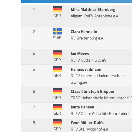
1
Mika Matthias Sternberg
GER
Allgem. RuFV Ahrenlohe e.V
2
Clara Hermelin
SWE
RV Breitenburg e.V.
4
Jan Meves
GER
RuFV Nutteln u.U. eV
5
Hannes Ahlmann
GER
RuFV Hanerau-Hademarschen
u.Umg.eV
6
Claas Christoph Gröpper
GER
TRSG Holstenhalle Neumünster e.V
7
Jonte Hansen
GER
RuFV Obere Arlau Sitz Behrendorf
8
Fynn Müller-Rulfs
GER
RFV Stall Moorhof e.V.