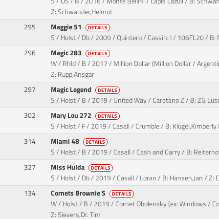
S / OS / B / 2016 / Monte Bellini / Lapis Lazuli / B: Schwa
Z: Schwander,Helmut
295
Maggie 51
DETAILS
S / Holst / Db / 2009 / Quintero / Cassini I / 106FL20 / B:
296
Magic 283
DETAILS
W / Rhld / B / 2017 / Million Dollar (Million Dollar / Argen
Z: Rupp,Ansgar
297
Magic Legend
DETAILS
S / Holst / B / 2019 / United Way / Caretano Z / B: ZG Lü
302
Mary Lou 272
DETAILS
S / Holst / F / 2019 / Casall / Crumble / B: Klügel,Kimberly
314
Miami 48
DETAILS
S / Holst / B / 2019 / Casall / Cash and Carry / B: Reite
327
Miss Hulda
DETAILS
.
S / Holst / Db / 2019 / Casall / Loran / B: Hansen,Jan / Z
134
Cornets Brownie S
DETAILS
W / Holst / B / 2019 / Cornet Obolensky (ex: Windows / Co
Z: Sievers,Dr. Tim