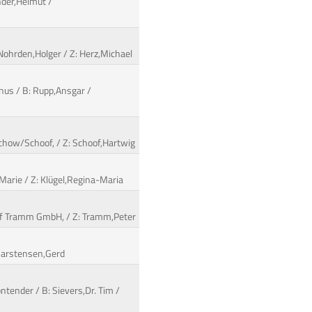
nder,Helmut /
 Nohrden,Holger / Z: Herz,Michael
tinus / B: Rupp,Ansgar /
schow/Schoof, / Z: Schoof,Hartwig
 Marie / Z: Klügel,Regina-Maria
rhof Tramm GmbH, / Z: Tramm,Peter
: Carstensen,Gerd
ntender / B: Sievers,Dr. Tim /