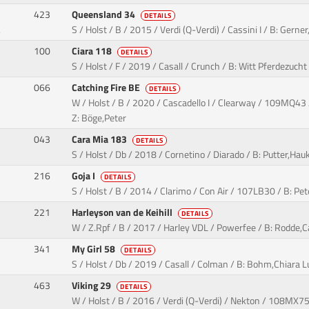
423
Queensland 34
DETAILS
.
S / Holst / B / 2015 / Verdi (Q-Verdi) / Cassini I / B: Gern
100
Ciara 118
DETAILS
S / Holst / F / 2019 / Casall / Crunch / B: Witt Pferdezuch
066
Catching Fire BE
DETAILS
W / Holst / B / 2020 / Cascadello I / Clearway / 109MQ43 
Z: Böge,Peter
043
Cara Mia 183
DETAILS
S / Holst / Db / 2018 / Cornetino / Diarado / B: Putter,H
216
Goja I
DETAILS
S / Holst / B / 2014 / Clarimo / Con Air / 107LB30 / B: P
221
Harleyson van de Keihill
DETAILS
W / Z.Rpf / B / 2017 / Harley VDL / Powerfee / B: Rodde,Ca
341
My Girl 58
DETAILS
S / Holst / Db / 2019 / Casall / Colman / B: Bohm,Chiara 
463
Viking 29
DETAILS
W / Holst / B / 2016 / Verdi (Q-Verdi) / Nekton / 108MX7