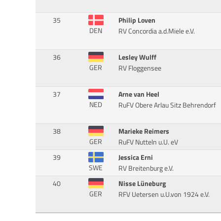
35
Philip Loven
DEN
RV Concordia a.d.Miele e.V.
36
Lesley Wulff
GER
RV Floggensee
37
Arne van Heel
NED
RuFV Obere Arlau Sitz Behrendorf
38
Marieke Reimers
GER
RuFV Nutteln u.U. eV
39
Jessica Erni
SWE
RV Breitenburg e.V.
40
Nisse Lüneburg
GER
RFV Uetersen u.U.von 1924 e.V.