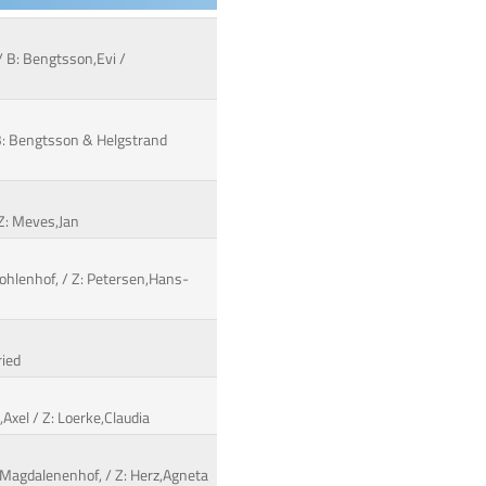
/ B: Bengtsson,Evi /
 B: Bengtsson & Helgstrand
 Z: Meves,Jan
 Fohlenhof, / Z: Petersen,Hans-
ried
Axel / Z: Loerke,Claudia
 Magdalenenhof, / Z: Herz,Agneta