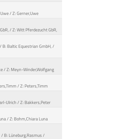
er,Uwe / Z: Gerner,Uwe
t GbR, / Z: Witt Pferdezucht GbR,
/ B: Baltic Equestrian GmbH, /
auke / Z: Meyn-Winder,Wolfgang
eters,Timm / Z: Peters,Timm
rl-Ulrich / Z: Bakkers,Peter
Luna / Z: Bohm,Chiara Luna
5 / B: Lüneburg,Rasmus /