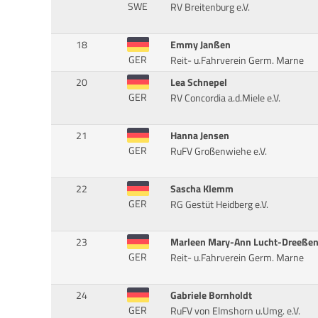
SWE
RV Breitenburg e.V.
18
Emmy Janßen
GER
Reit- u.Fahrverein Germ. Marne
20
Lea Schnepel
GER
RV Concordia a.d.Miele e.V.
21
Hanna Jensen
GER
RuFV Großenwiehe e.V.
22
Sascha Klemm
GER
RG Gestüt Heidberg e.V.
23
Marleen Mary-Ann Lucht-Dreeße
GER
Reit- u.Fahrverein Germ. Marne
24
Gabriele Bornholdt
GER
RuFV von Elmshorn u.Umg. e.V.