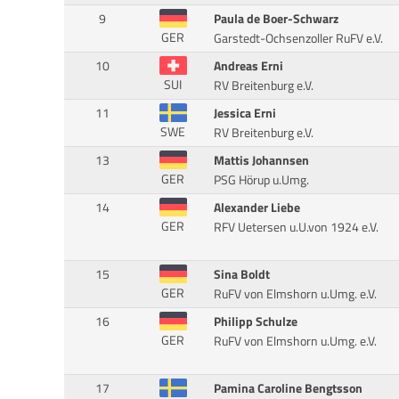
9
Paula de Boer-Schwarz
GER
Garstedt-Ochsenzoller RuFV e.V.
10
Andreas Erni
SUI
RV Breitenburg e.V.
11
Jessica Erni
SWE
RV Breitenburg e.V.
13
Mattis Johannsen
GER
PSG Hörup u.Umg.
14
Alexander Liebe
GER
RFV Uetersen u.U.von 1924 e.V.
15
Sina Boldt
GER
RuFV von Elmshorn u.Umg. e.V.
16
Philipp Schulze
GER
RuFV von Elmshorn u.Umg. e.V.
17
Pamina Caroline Bengtsson