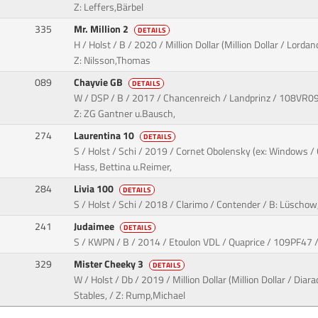
Z: Leffers,Bärbel
335
Mr. Million 2
DETAILS
H / Holst / B / 2020 / Million Dollar (Million Dollar / Lorda
Z: Nilsson,Thomas
089
Chayvie GB
DETAILS
W / DSP / B / 2017 / Chancenreich / Landprinz / 108VR09 /
Z: ZG Gantner u.Bausch,
274
Laurentina 10
DETAILS
S / Holst / Schi / 2019 / Cornet Obolensky (ex: Windows / 
Hass, Bettina u.Reimer,
284
Livia 100
DETAILS
S / Holst / Schi / 2018 / Clarimo / Contender / B: Lüscho
241
Judaimee
DETAILS
S / KWPN / B / 2014 / Etoulon VDL / Quaprice / 109PF47 /
329
Mister Cheeky 3
DETAILS
W / Holst / Db / 2019 / Million Dollar (Million Dollar / Dia
Stables, / Z: Rump,Michael