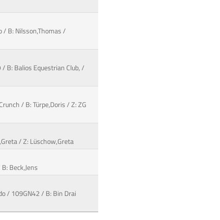
no / B: Nilsson,Thomas /
 B: Balios Equestrian Club, /
Crunch / B: Türpe,Doris / Z: ZG
w,Greta / Z: Lüschow,Greta
 B: Beck,Jens
rado / 109GN42 / B: Bin Drai