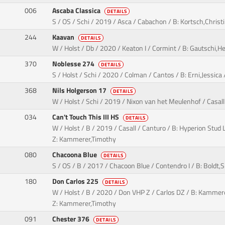
006
Ascaba Classica
DETAILS
S / OS / Schi / 2019 / Asca / Cabachon / B: Kortsch,Christ
244
Kaavan
DETAILS
W / Holst / Db / 2020 / Keaton I / Cormint / B: Gautschi,He
370
Noblesse 274
DETAILS
S / Holst / Schi / 2020 / Colman / Cantos / B: Erni,Jessica /
368
Nils Holgerson 17
DETAILS
W / Holst / Schi / 2019 / Nixon van het Meulenhof / Casall 
034
Can't Touch This III HS
DETAILS
W / Holst / B / 2019 / Casall / Canturo / B: Hyperion Stud 
Z: Kammerer,Timothy
080
Chacoona Blue
DETAILS
S / OS / B / 2017 / Chacoon Blue / Contendro I / B: Boldt,S
180
Don Carlos 225
DETAILS
W / Holst / B / 2020 / Don VHP Z / Carlos DZ / B: Kammer
Z: Kammerer,Timothy
091
Chester 376
DETAILS