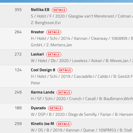
355
Nellika EB
DETAILS
S / Holst / F / 2020 / Glasgow van't Merelsnest / Colman 
Z: Bengtsson,Evi
264
Kreator
DETAILS
H / Holst / Schi / 2014 / Kannan / Clearway / 106WI09 /
GmbH, / Z: Mertens,Jan
272
Laskari
DETAILS
W / Holst / Db / 2020 / Loveless / Askari / B: Meves,Jan /
124
Cool Design 8
DETAILS
H / Holst / Schi / 2019 / Cascadello I / Calido I / B: Gestüt
Peter
249
Karma Lande
DETAILS
.
H / SF / Schi / 2020 / Crunch / Casall / B: Baußmann,Winf
189
Dyarado
DETAILS
W / DSP / B / 2020 / Diego de Semilly / Farian / B: Hansen,
259
Kinetic Joe M
DETAILS
W / OS / B / 2019 / Kannan / Quinar / 109PM53 / B: Stall