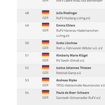
GER
RuFV Obere Arlau Sitz Behrendorf
48
Julia Riedinger
GER
RuFV Husberg u.Umg.e.V.
49
Emma Ehlers
GER
RuFV Hanerau-Hademarschen
u.Umg.eV
50
Greta Lüschow
GER
Reit-u. Fahrverein Wilster u.U. e.V
51
Kimberly Marie Klügel
GER
RV Seeth-Ekholt e.V.
52
Justus Johannes Thiesen
GER
Reitclub Damp e.V.
53
Andreas Ripke
GER
TRSG Holstenhalle Neumünster e.V
54
Paula de Boer-Schwarz
GER
Garstedt-Ochsenzoller RuFV e.V.