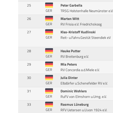
25
Peter Garbella
GER
TRSG Holstenhalle Neumünster e.V
26
Marten Witt
GER
RV Frisia e.V. Friedrichskoog
27
Klas-Kristoff Kudlinski
GER
Reit- u.Fahrv.Gestüt Steendiek eV
28
Hauke Putter
GER
RV Breitenburg e.V.
29
Mia Peters
GER
RV Concordia a.d.Miele e.V.
30
Julia Dinter
GER
Elbdörfer u.Schenefelder RV e.V.
31
Dominic Wohlers
GER
RuFV von Elmshorn u.Umg. e.V.
33
Rasmus Lüneburg
GER
RFV Uetersen u.U.von 1924 e.V.