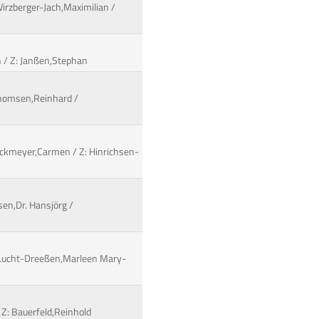
Wirzberger-Jach,Maximilian /
n / Z: Janßen,Stephan
 Thomsen,Reinhard /
Bockmeyer,Carmen / Z: Hinrichsen-
esen,Dr. Hansjörg /
: Lucht-Dreeßen,Marleen Mary-
/ Z: Bauerfeld,Reinhold