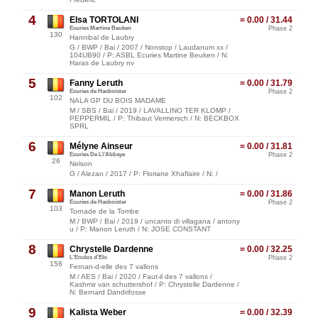
4
Elsa TORTOLANI
= 0.00 / 31.44
Ecuries Martine Beuken
Phase 2
130
Hannibal de Laubry
G / BWP / Bai / 2007 / Nonstop / Laudanum xx /
104UB90 / P: ASBL Ecuries Martine Beuken / N:
Haras de Laubry nv
5
Fanny Leruth
= 0.00 / 31.79
Ecuries de Hacboister
Phase 2
102
NALA GP DU BOIS MADAME
M / SBS / Bai / 2019 / LAVALLINO TER KLOMP /
PEPPERMIL / P: Thibaut Vermersch / N: BECKBOX
SPRL
6
Mélyne Ainseur
= 0.00 / 31.81
Ecuries De L\'Abbaye
Phase 2
26
Nelson
G / Alezan / 2017 / P: Floriane Xhaflaire / N: /
7
Manon Leruth
= 0.00 / 31.86
Ecuries de Hacboister
Phase 2
103
Tornade de la Tombe
M / BWP / Bai / 2019 / uncanto di villagana / antony
u / P: Manon Leruth / N: JOSE CONSTANT
8
Chrystelle Dardenne
= 0.00 / 32.25
L'Enclos d'Elo
Phase 2
156
Fernan-d-elle des 7 vallons
M / AES / Bai / 2020 / Faut-il des 7 vallons /
Kashmir van schuttershof / P: Chrystelle Dardenne /
N: Bernard Dandrifosse
9
Kalista Weber
= 0.00 / 32.39