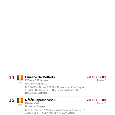
14
Emeline De Moffarts
= 0.00 / 32.83
L' Eperon RCE de Liege
Phase 2
48
Nice D'insegotte Z
M / ZANG / Divers / 2019 / No-comment De Septon
/ Balout Du Rouet / P: Brieuc De Moffarts / N:
Brieuc De Moffarts
15
Néféli Papathanassiu
= 0.00 / 33.08
L'Enclos d'Elo
Phase 2
173
Etoile du Temple
M / SF / Alezan / 2014 / Luigi D'amaury / Kannan /
108BN16 / P: Aubri Noyez / N: Guy Martin