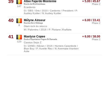
39
Alixe Fajardo Mostenne
= 5.00 / 45.67
Ecurie de Brichtembeau
Phase 2
147
Ecardento
G / SBS / Gris / 2010 / Cardento / President / P:
Audrey Kuttler / N: Audrey Kuttler
40
Mélyne Ainseur
= 6.00 / 33.41
Ecuries De L\'Abbaye
Phase 2
8
Glam rock du sirocco
M / Palomino / 2016 / P: Floriane Xhaflaire
41
Maelyse Copee
= 6.00 / 38.00
Ecole d'Equitation Fagne St Remacle
Phase 2
123
Cassius Seps Z
G / ZANG / Alézan / 2016 / Hunters Carambole /
Blue Boy / P: Aurelie Riez / N: Avermate-Vranken
Azite