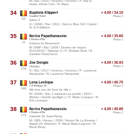
M / Bai / 2020 / Inconnu / Inconnu / P: Alia El
kaass, Eloise Coin / N: Maes
34
Baptiste Klippert
= 4.00 / 34.10
Cavalize' Event
Phase 2
63
Zabor Z
G / ZANG / Bai / 2011 / Zirocco Blue Vdl / Catoki /
N: G.A Stikkers
35
Ilectra Papathanassiu
= 4.00 / 35.60
L'Enclos d'Elo
Phase 2
11
Indiana du Beaumont
M / BWP / Bai / 2008 / Domino de moyon
91412610r / Talisman II / P: Ghislain Bure / N:
Caroline Pieschacon
36
Zoe Dengis
= 4.00 / 36.93
Hidalgo
Phase 2
178
G / Bai / 2017 / Inconnu / Inconnu / P: Laurence
Nanquette / N: Laurence Nanquette
37
Lena Levèque
= 4.00 / 40.75
C.E Welequi J.P
Phase 2
146
We love you de fond de ville z
M / ZANG / Bai, 2 balzanes au postér / 2021 /
Warrior / Verelst spotlight z / P: Marie Leveque / N:
Eric Leveque
38
Ilectra Papathanassiu
= 4.00 / 40.80
L'Enclos d'Elo
Phase 2
175
Cabriole De Saint-Remy
M / SBS / Alezan / 2008 / Norton De La Boverie /
Wapiti v/h Vitseroel / P: Maud Maes-Lejeune / N:
René Remy