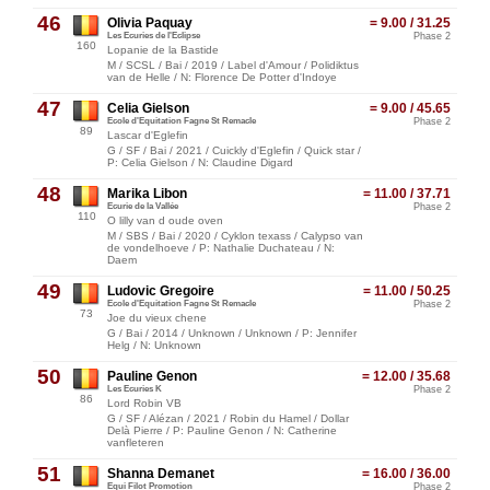
46
Olivia Paquay
= 9.00 / 31.25
Les Ecuries de l'Eclipse
Phase 2
160
Lopanie de la Bastide
M / SCSL / Bai / 2019 / Label d'Amour / Polidiktus
van de Helle / N: Florence De Potter d'Indoye
47
Celia Gielson
= 9.00 / 45.65
Ecole d'Equitation Fagne St Remacle
Phase 2
89
Lascar d'Eglefin
G / SF / Bai / 2021 / Cuickly d'Eglefin / Quick star /
P: Celia Gielson / N: Claudine Digard
48
Marika Libon
= 11.00 / 37.71
Ecurie de la Vallée
Phase 2
110
O lilly van d oude oven
M / SBS / Bai / 2020 / Cyklon texass / Calypso van
de vondelhoeve / P: Nathalie Duchateau / N:
Daem
49
Ludovic Gregoire
= 11.00 / 50.25
Ecole d'Equitation Fagne St Remacle
Phase 2
73
Joe du vieux chene
G / Bai / 2014 / Unknown / Unknown / P: Jennifer
Helg / N: Unknown
50
Pauline Genon
= 12.00 / 35.68
Les Ecuries K
Phase 2
86
Lord Robin VB
G / SF / Alézan / 2021 / Robin du Hamel / Dollar
Delà Pierre / P: Pauline Genon / N: Catherine
vanfleteren
51
Shanna Demanet
= 16.00 / 36.00
Equi Filot Promotion
Phase 2