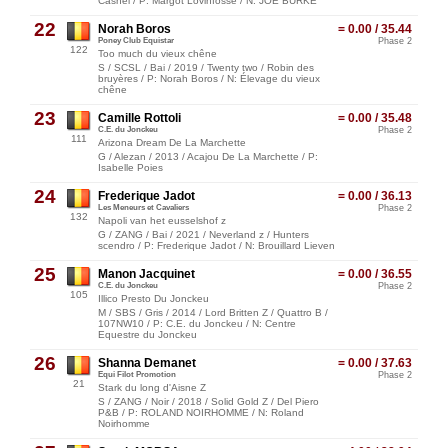
Cashel / P: Margot Lovinfosse / N: JOE BURKE
22
Norah Boros
= 0.00 / 35.44
Poney Club Equistar
Phase 2
122
Too much du vieux chêne
S / SCSL / Bai / 2019 / Twenty two / Robin des
bruyères / P: Norah Boros / N: Élevage du vieux
chêne
23
Camille Rottoli
= 0.00 / 35.48
C.E. du Jonckeu
Phase 2
111
Arizona Dream De La Marchette
G / Alezan / 2013 / Acajou De La Marchette / P:
Isabelle Poies
24
Frederique Jadot
= 0.00 / 36.13
Les Meneurs et Cavaliers
Phase 2
132
Napoli van het eusselshof z
G / ZANG / Bai / 2021 / Neverland z / Hunters
scendro / P: Frederique Jadot / N: Brouillard Lieven
25
Manon Jacquinet
= 0.00 / 36.55
C.E. du Jonckeu
Phase 2
105
Illico Presto Du Jonckeu
M / SBS / Gris / 2014 / Lord Britten Z / Quattro B /
107NW10 / P: C.E. du Jonckeu / N: Centre
Equestre du Jonckeu
26
Shanna Demanet
= 0.00 / 37.63
Equi Filot Promotion
Phase 2
21
Stark du long d'Aisne Z
S / ZANG / Noir / 2018 / Solid Gold Z / Del Piero
P&B / P: ROLAND NOIRHOMME / N: Roland
Noirhomme