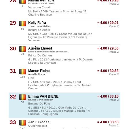
28
Nasha Remacle
= 4.00 / 28.98
Ecurie de la Haute Levée
Phase 2
2
Vahryonn Carrah
M / Noir / 2009 / Yarlands Summer Song / P:
Charline Begasse
29
Kelly Fafra
= 4.00 / 29.01
Trojan Horse Stables
Phase 2
65
Infinity de villiers
M / SBS / Gris / 2014 / Casanova du zodiaque /
Highness / P: Vanessa Beckers / N: Beckers
Vanessa
30
Aurélia Lhoest
= 4.00 / 29.56
Ecole d'Equitation Fagne St Remacle
Phase 2
47
Prince De Crehen
G / Pie / 2013 / unknown / unknown / P: Damien
Lhoest / N: unknown
31
Manon Pichot
= 4.00 / 30.63
Amis Du Cheval
Phase 2
165
Ortiz
G / SBS / Alézan / 2020 / Bernay / Lord
Leatherdale / P: Sylviane Lemmens / N: Michel
Corman
32
Emma VAN BIENE
= 4.00 / 33.15
Ecuries Martine Beuken
Phase 2
52
Ermano Du Fayt
G / SBS / Bai / 2010 / Quo Vadis De L'oir ! /
Coriano / P: ASBL Ecuries Martine Beuken / N:
Christian Bourguignon
33
Alia El kaass
= 4.00 / 33.63
Queenmaes z
Phase 2
176