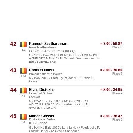
42
Ramesh Seetharaman
= 7.00 / 56.87
Ecurie de la Haute Levée
Phase 2
62
HOCUS-POCUS DU BOURBECQ
G / SBS / Bai / 2013 / DURBAN DE CORNEMONT /
AYDIN DES MALAIS / P: Ramesh Seetharaman / N:
Benoit DEVILLERS
43
Rania El kaass
= 8.00 / 30.80
Bovenheigraaf\'s Baylee
Phase 2
174
M / Bai / 2012 / Polsbury Pavarotti / P: Rania El
kaass
44
Elyne Distexhe
= 8.00 / 34.95
Ecuries De L\'Abbaye
Phase 2
44
Ushuaia
M / BWP / Bai / 2020 / D' AGANIX 2000 Z /
VOLTAIRE 356 / P: Gwendoline Lorand / N:
Gwendoline Lorand
45
Manon Closset
= 8.00 / 38.42
Ecuries Martine Beuken
Phase 2
54
Felissia 2020
G / HANN / Bai / 2020 / Lord Loxley / Feedback / P:
Camille Rottoli / N: Gestüt Sonnenhof