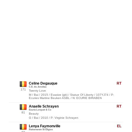
Celine Degauque
RT
C.E. du Jonckeu
171
Twenty Love
M / Bai / 2015 / Evasive (gb) / Statue Of Liberty / 107YJ74 / P:
Ecuries Martine Beuken ASBL / N: ECURIE BIRABEN
Anaelle Schrayen
RT
Ecurie Lorquet & Co
81
Beauty
G / Bai / 2010 / P: Virginie Schrayen
Lenya Faymonville
EL
Reiterverein St Eligius