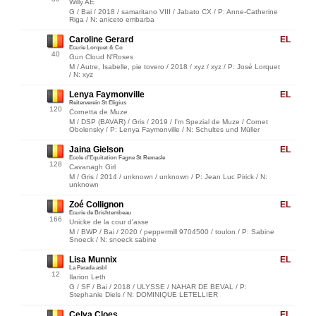
Willy AE
G / Bai / 2018 / samaritano VIII / Jabato CX / P: Anne-Catherine
Riga / N: aniceto embarba
Caroline Gerard
EL
Ecurie Lorquet & Co
40
Gun Cloud N'Roses
M / Autre, Isabelle, pie tovero / 2018 / xyz / xyz / P: José Lorquet
/ N: xyz
Lenya Faymonville
EL
Reiterverein St Eligius
120
Cornetta de Muze
M / DSP (BAVAR) / Gris / 2019 / I'm Spezial de Muze / Cornet
Obolensky / P: Lenya Faymonville / N: Schultes und Müller
Jaina Gielson
EL
Ecole d'Equitation Fagne St Remacle
128
Cavanagh Girl
M / Gris / 2014 / unknown / unknown / P: Jean Luc Pirick / N:
unknown
Zoé Collignon
EL
Ecurie de Brichtembeau
166
Unicke de la cour d'asse
M / BWP / Bai / 2020 / peppermill 9704500 / toulon / P: Sabine
Snoeck / N: snoeck sabine
Lisa Munnix
EL
La Parada asbl
12
Ilarion Leth
G / SF / Bai / 2018 / ULYSSE / NAHAR DE BEVAL / P:
Stephanie Diels / N: DOMINIQUE LETELLIER
Celya Cloes
EL