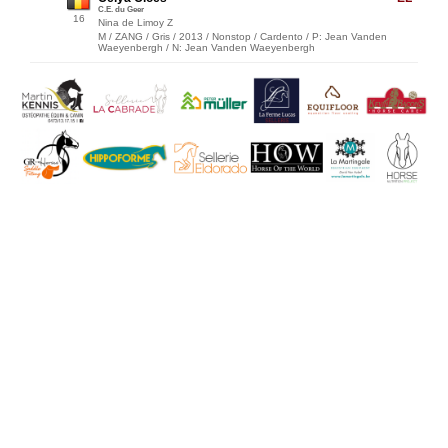
C.E. du Geer
16
Nina de Limoy Z
M / ZANG / Gris / 2013 / Nonstop / Cardento / P: Jean Vanden
Waeyenbergh / N: Jean Vanden Waeyenbergh