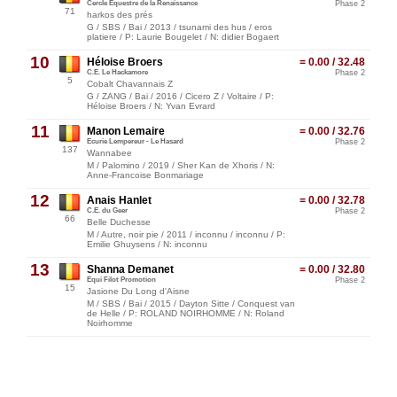
Cercle Equestre de la Renaissance
Phase 2
71
harkos des prés
G / SBS / Bai / 2013 / tsunami des hus / eros
platiere / P: Laurie Bougelet / N: didier Bogaert
10
Héloise Broers
= 0.00 / 32.48
C.E. Le Hackamore
Phase 2
5
Cobalt Chavannais Z
G / ZANG / Bai / 2016 / Cicero Z / Voltaire / P:
Héloise Broers / N: Yvan Evrard
11
Manon Lemaire
= 0.00 / 32.76
Ecurie Lempereur - Le Hasard
Phase 2
137
Wannabee
M / Palomino / 2019 / Sher Kan de Xhoris / N:
Anne-Francoise Bonmariage
12
Anais Hanlet
= 0.00 / 32.78
C.E. du Geer
Phase 2
66
Belle Duchesse
M / Autre, noir pie / 2011 / inconnu / inconnu / P:
Emilie Ghuysens / N: inconnu
13
Shanna Demanet
= 0.00 / 32.80
Equi Filot Promotion
Phase 2
15
Jasione Du Long d'Aisne
M / SBS / Bai / 2015 / Dayton Sitte / Conquest van
de Helle / P: ROLAND NOIRHOMME / N: Roland
Noirhomme