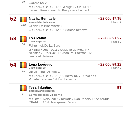
59
Gazelle Ksl Z
M / ZANG / Bai / 2017 / George Z / Sir Lui / P:
Laurent Kempinaire / N: Kempinaire Laurent
52
Nasha Remacle
= 23.00 / 47.35
Ecurie de la Haute Levée
Phase 2
115
Chopin De Bronromme Z
G / ZANG / Bai / 2012 / P: Sabine Debefve
53
Eva Rauw
= 23.00 / 53.52
C.E Welequi J.P
Phase 2
56
Fahrenheit De La Sure
G / SBS / Gris / 2011 / Quickfire De Ferann /
Nonstop / 107ZU30 / P: Jean Pol Hartman / N:
Jean-pol Hartman
54
Lena Levèque
= 28.00 / 59.22
C.E Welequi J.P
Phase 2
61
BB De Fond De Ville Z
M / ZANG / Bai / 2021 / Burberry DK Z / Orlando /
P: Julie Leveque / N: Éric Levêque
Tess Infantino
RT
Ecuries Martine Beuken
57
Summerblesse vd Horne
M / BWP / Noir / 2018 / Diarado / Don Renoir / P: Angélique
CHARLIER / N: Jean-pierre Renson