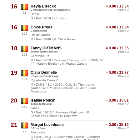
16
Keyla Dierckx
= 0.00 / 33.34
Cercle Equestre de la Renaissance
Phase 2
31
Darco
G / Bai / 2019 / - / - / N: -
16
Chloé Proes
= 0.00 / 33.34
L'Enclos d'Elo
Phase 2
125
Isis de Xhoris
M / Bai / 2009 / P: Chloé Proes
18
Fanny ORTMANS
= 0.00 / 33.35
Ecuries Martine Beuken
Phase 2
101
Carethina Fz
M / Bai / 2010 / Caretino / Campione VI / 105QR98
/ P: Martine Beuken / N: Franca Zanetti
19
Clara Delmelle
= 0.00 / 33.77
L' Eperon RCE de Liege
Phase 2
121
Cybelle du Cowa Z
M / ZANG / Bai / 2017 / Celio Z / Thunder vd
zuuthoeve / P: Clara Delmelle / N: Jean-Louis
Plompteux
20
Isaline Poncin
= 0.00 / 35.01
Ecurie du Houmier
Phase 2
152
calios
G / Noir / 2013 / Unknown / Unknown / P:
Christophe Poncin / N: Unknown
21
Margot Lovinfosse
= 0.00 / 35.12
C.E. du Geer
Phase 2
22
Allo cashel
G / Gris / 2011 / Currachmore Cashel / Cloonisel