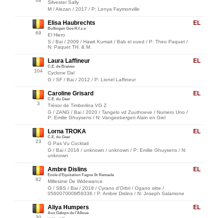
68
Silvester Sally
M / Alezan / 2017 / P: Lenya Faymonville
Elisa Haubrechts
EL
Bullingen Goe R.f.z.v.
69
El Hiero
S / Bai / 2009 / Hawit Kumait / Bab el oued / P: Theo Paquet /
N: Paquet TH. & M.
Laura Laffineur
EL
C.E. de Braives
104
Cyclone Dal
G / SF / Bai / 2012 / P: Lionel Laffineur
Caroline Grisard
EL
C.E. du Geer
3
Trésor de Timberlina VG Z
G / ZANG / Bai / 2020 / Tangelo vd Zuuthoeve / Numero Uno /
P: Emilie Ghuysens / N: Vangeebergen Alain en Giel
Lorna TROKA
EL
C.E. du Geer
23
G Pas Vu Cocktail
G / Bai / 2016 / unknown / unknown / P: Emilie Ghuysens / N:
unknown
Ambre Dislins
EL
Ecole d'Equitation Fagne St Remacle
82
Millesime De Widewance
G / SBS / Bai / 2018 / Cyrano d’Orbri / Ogano sitte /
056007000M59336 / P: Ambre Dislins / N: Joseph Salamone
Aliya Humpers
EL
Aux Galops de l'Alloue
30