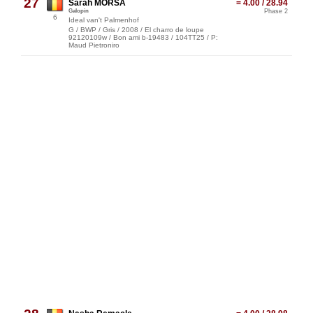
27
Sarah MORSA
= 4.00 / 28.94
Galopin
Phase 2
6
Ideal van't Palmenhof
G / BWP / Gris / 2008 / El charro de loupe
92120109w / Bon ami b-19483 / 104TT25 / P:
Maud Pietroniro