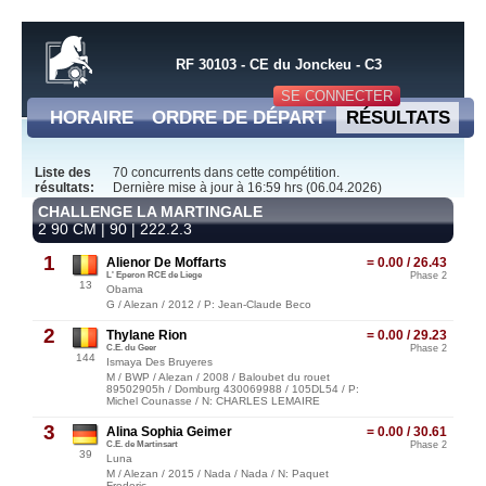
RF 30103 - CE du Jonckeu - C3
SE CONNECTER
HORAIRE
ORDRE DE DÉPART
RÉSULTATS
Liste des
70 concurrents dans cette compétition.
résultats:
Dernière mise à jour à 16:59 hrs (06.04.2026)
CHALLENGE LA MARTINGALE
2 90 CM | 90 | 222.2.3
1
Alienor De Moffarts
= 0.00 / 26.43
L' Eperon RCE de Liege
Phase 2
13
Obama
G / Alezan / 2012 / P: Jean-Claude Beco
2
Thylane Rion
= 0.00 / 29.23
C.E. du Geer
Phase 2
144
Ismaya Des Bruyeres
M / BWP / Alezan / 2008 / Baloubet du rouet
89502905h / Domburg 430069988 / 105DL54 / P:
Michel Counasse / N: CHARLES LEMAIRE
3
Alina Sophia Geimer
= 0.00 / 30.61
C.E. de Martinsart
Phase 2
39
Luna
M / Alezan / 2015 / Nada / Nada / N: Paquet
Frederic