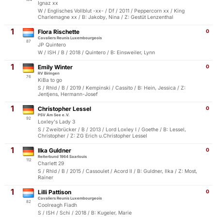
Ignaz xx
W / Englisches Vollblut -xx- / Df / 2011 / Peppercorn xx / King
Charlemagne xx / B: Jakoby, Nina / Z: Gestüt Lenzenthal
1
Flora Rischette
0
Cavaliers Reunis Luxembourgeois
87
JP Quintero
W / ISH / B / 2018 / Quintero / B: Einsweiler, Lynn
1
Emily Winter
0
RV Biringen
76
KiBa to go
S / Rhld / B / 2019 / Kempinski / Cassito / B: Hein, Jessica / Z:
Jentjens, Hermann-Josef
1
Christopher Lessel
0
PSV Am See e.V.
92
Loxley's Lady 3
S / Zweibrücker / B / 2013 / Lord Loxley I / Goethe / B: Lessel,
Christopher / Z: ZG Erich u.Christopher Lessel
1
Ilka Guldner
0
Reiterbund 1964 Saarlouis
112
Charlett 29
S / Rhld / B / 2015 / Cassoulet / Acord II / B: Guldner, Ilka / Z: Most,
Rainer
1
Lilli Pattison
0
Cavaliers Reunis Luxembourgeois
82
Coolreagh Fiadh
S / ISH / Schi / 2018 / B: Kugeler, Marie