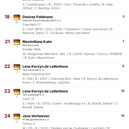
S / Zweibrücker / B / 2009 / Cola / Pavarotti v.d.Helle / B: Uder,
Hiltrud / Z: Bentrop, Armin
18
Desiree Pohlmann
5
Zellertal-Donnersberger RuFV e.V.
97
Coachella 17
S / DSP (RPS) / Schi / 2018 / Charleston / Clever and Smart / B:
Albrecht, Delia / Z: ZG Bauer, Henny und Albert
21
Maximiliane Kuhn
7
RSG Soonwald
7
Donder Wolk
W / Belgisches Warmblut -sBs- / B / 2009 / Kannan / Darco / 105MR18
/ B: Kuhn, Maximiliane
22
Lena Kervyn de Lettenhove
9
TGS Lunkeshof e.V.
3
Neas Charming Girl
S / Old / B / 2007 / Charming Boy / Alesi / B: Kervyn de Lettenhove,
Anna / Z: Brömmelhaup, Joachim
23
Lena Kervyn de Lettenhove
10
TGS Lunkeshof e.V.
2
Carly 13
S / Hann / B / 2013 / Conen / Acatenango xx / B: Brandt, Sabine / Z:
Brandt, Sabine
24
Jana Verhoeven
14
PF Margarethenhof e.V.
57
Talisco 3
W / OS / B / 2020 / Tangelo van de Zuuthoeve / Lord Pezi / B: