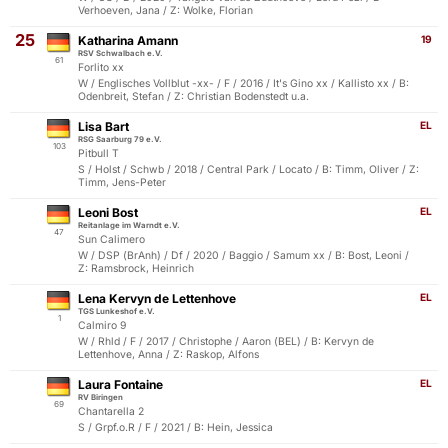
Verhoeven, Jana / Z: Wolke, Florian
25
Katharina Amann
19
RSV Schwalbach e.V.
61
Forlito xx
W / Englisches Vollblut -xx- / F / 2016 / It's Gino xx / Kallisto xx / B:
Odenbreit, Stefan / Z: Christian Bodenstedt u.a.
Lisa Bart
EL
RSG Saarburg 79 e.V.
103
Pitbull T
S / Holst / Schwb / 2018 / Central Park / Locato / B: Timm, Oliver / Z:
Timm, Jens-Peter
Leoni Bost
EL
Reitanlage im Warndt e.V.
47
Sun Calimero
W / DSP (BrAnh) / Df / 2020 / Baggio / Samum xx / B: Bost, Leoni /
Z: Ramsbrock, Heinrich
Lena Kervyn de Lettenhove
EL
TGS Lunkeshof e.V.
1
Calmiro 9
W / Rhld / F / 2017 / Christophe / Aaron (BEL) / B: Kervyn de
Lettenhove, Anna / Z: Raskop, Alfons
Laura Fontaine
EL
RV Biringen
69
Chantarella 2
S / Grpf.o.R / F / 2021 / B: Hein, Jessica