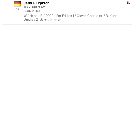
Jana Dlugosch
EL
RFV 71 Ballern e.V.
63
Fidibus 103
W / Hann / B / 2009 / For Edition I / Cuvee Charlie xx / B: Kuhn,
Ursula / Z: Jarck, Hinrich