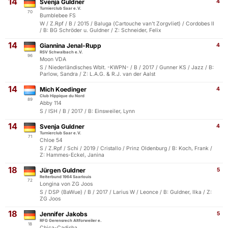
14
Svenja Guldner
4
Turnierclub Saar e.V.
70
Bumblebee FS
W / Z.Rpf / B / 2015 / Baluga (Cartouche van't Zorgvliet) / Cordobes II
/ B: BG Schröder u. Guldner / Z: Schneider, Felix
14
Giannina Jenal-Rupp
4
RSV Schwalbach e.V.
96
Moon VDA
S / Niederländisches Wblt. -KWPN- / B / 2017 / Gunner KS / Jazz / B:
Parlow, Sandra / Z: L.A.G. & R.J. van der Aalst
14
Mich Koedinger
4
Club Hippique du Nord
89
Abby 114
S / ISH / B / 2017 / B: Einsweiler, Lynn
14
Svenja Guldner
4
Turnierclub Saar e.V.
71
Chloe 54
S / Z.Rpf / Schi / 2019 / Cristallo / Prinz Oldenburg / B: Koch, Frank /
Z: Hammes-Eckel, Janina
18
Jürgen Guldner
5
Reiterbund 1964 Saarlouis
72
Longina von ZG Joos
S / DSP (BaWue) / B / 2017 / Larius W / Leonce / B: Guldner, Ilka / Z:
ZG Joos
18
Jennifer Jakobs
5
RFG Gerensrech Altforweiler e.
18
Chica-Cadisha