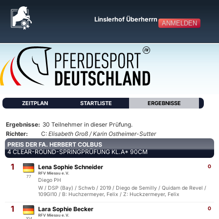
Linslerhof Überherrn
ANMELDEN
ZEITPLAN
STARTLISTE
ERGEBNISSE
Ergebnisse:
30 Teilnehmer in dieser Prüfung.
Richter:
C:
Elisabeth Groß / Karin Ostheimer-Sutter
PREIS DER FA. HERBERT COLBUS
4 CLEAR-ROUND-SPRINGPRÜFUNG KL.A* 90CM
1
Lena Sophie Schneider
0
RFV Miesau e.V.
77
Diego PH
W / DSP (Bay) / Schwb / 2019 / Diego de Semilly / Quidam de Revel /
109GI10 / B: Huchzermeyer, Felix / Z: Huckzermeyer, Felix
1
Lara Sophie Becker
0
RFV Miesau e.V.
104