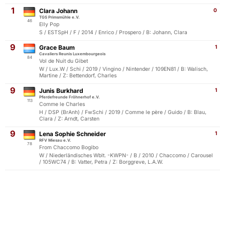
1
Clara Johann
0
TGS Primsmühle e.V.
46
Elly Pop
S / ESTSpH / F / 2014 / Enrico / Prospero / B: Johann, Clara
9
Grace Baum
1
Cavaliers Reunis Luxembourgeois
84
Vol de Nuit du Gibet
W / Lux.W / Schi / 2019 / Vingino / Nintender / 109EN81 / B: Walisch,
Martine / Z: Bettendorf, Charles
9
Junis Burkhard
1
Pferdefreunde Fröhnerhof e.V.
113
Comme le Charles
H / DSP (BrAnh) / FwSchi / 2019 / Comme le père / Guido / B: Blau,
Clara / Z: Arndt, Carsten
9
Lena Sophie Schneider
1
RFV Miesau e.V.
78
From Chaccomo Bogibo
W / Niederländisches Wblt. -KWPN- / B / 2010 / Chaccomo / Carousel
/ 105WC74 / B: Vatter, Petra / Z: Borggreve, L.A.W.