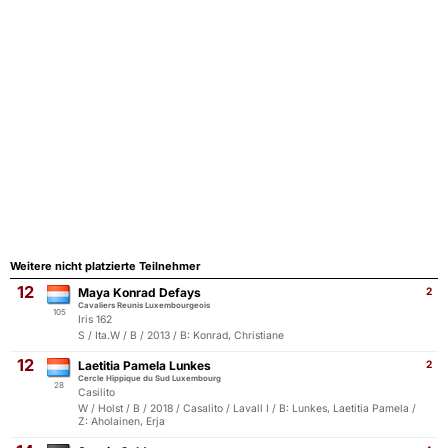
Weitere nicht platzierte Teilnehmer
12
Maya Konrad Defays
2
Cavaliers Reunis Luxembourgeois
105
Iris 162
S / Ita.W / B / 2013 / B: Konrad, Christiane
12
Laetitia Pamela Lunkes
2
Cercle Hippique du Sud Luxembourg
28
Casilito
W / Holst / B / 2018 / Casalito / Lavall I / B: Lunkes, Laetitia Pamela /
Z: Aholainen, Erja