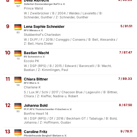
8
Delia Albrecht
Zellertal-Donnersberger RuFV e.V.
107
Prince Walid
W / Zweibrücker / B / 2004 / Waldes / Lavaletto / B:
Schneider, Gunther / Z: Schneider, Gunther
9
Lena Sophie Schneider
5 / 81.51
RFV Miesau e.V.
80
Stubbenhof's Charleston
W / Dt.Pf / F / 2018 / Coreggio / Consens / B: Beil, Alexandra /
Z: Beil, Hans Dieter
10
Bastian Wacht
7 / 87.47
RV Schweich e.V.
111
Eccolo PK
W / DSP (RPS) / B / 2015 / Edward / Baroncelli / B: Wacht,
Bastian / Z: Kimmlingen, Paul
11
Chiara Bittner
7 / 89.33
RFV Illtal e.V.
58
Charlene K
S / Lux.W / Schi / 2017 / Chacoon Blue / Lagavulin / B: Bittner,
Chiara / Z: Kieffer, Nadine u. Robert
12
Johanna Bold
8 / 67.50
Pf.P.RFV.Thaleischweiler-Fröschen e.V.
90
Bonfire Heart 14
W / DSP (RPS) / Df / 2016 / Beckham GT / Tabaluga / B: Bold,
Johanna / Z: Hoffmann, Gustav
13
Caroline Fritz
9 / 78.11
Pferdefreunde Berghof-Bietzen e.V.