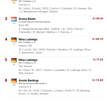
RFV 71 Ballern e.V.
99
Carisco 5
W / Holst / Schwb / 2013 / Carrico / Carentan / B: Hansen, Pia
/ Z: Wesselmann-Burgert, Natalie
3
Grace Baum
0 / 68.55
Cavaliers Reunis Luxembourgeois
83
Ibiza 46
S / Niederländisches Wblt. -KWPN- / B / 2013 / Ferrari /
Zholaretto / B: Walisch, Martine / Z: Kemna, J
4
Nina Ludwigs
0 / 68.70
RFV 71 Ballern e.V.
15
Kasimir 195
W / Lux.W / Db / 2013 / Kannan / Nautilus / B: Ludwigs, Nina /
Z: Roevenich, Heinz
5
Nina Ludwigs
0 / 71.43
RFV 71 Ballern e.V.
16
Tao Toulani
W / Holst / B / 2017 / Toulon / Lavaletto / B: Ludwigs, Nina / Z:
Witt, Helmut
6
Armin Bentrop
0 / 73.88
RFG Gerensrech Altforweiler e.
98
Carino K 3
W / OS / B / 2014 / Ciacomo / Limbus / 107AJ77 / B: Bentrop,
Armin / Z: Koster, Norbert