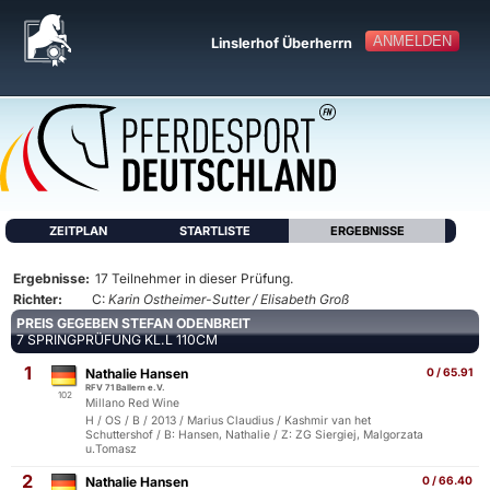
ANMELDEN
Linslerhof Überherrn
ZEITPLAN
STARTLISTE
ERGEBNISSE
Ergebnisse:
17 Teilnehmer in dieser Prüfung.
Richter:
C:
Karin Ostheimer-Sutter / Elisabeth Groß
PREIS GEGEBEN STEFAN ODENBREIT
7 SPRINGPRÜFUNG KL.L 110CM
1
Nathalie Hansen
0 / 65.91
RFV 71 Ballern e.V.
102
Millano Red Wine
H / OS / B / 2013 / Marius Claudius / Kashmir van het
Schuttershof / B: Hansen, Nathalie / Z: ZG Siergiej, Malgorzata
u.Tomasz
2
Nathalie Hansen
0 / 66.40