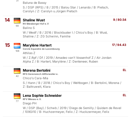
31
Baluna de Bassy
S / DSP (RPS) / B / 2015 / Balou Star / Lenardo / B: Pietsch,
Carolyn / Z: Carolyn u.Jürgen Pietsch
14
Shaline Wust
9 / 80.54
RV Bliesberger Hof e.V
68
Balino S
W / Westf / B / 2016 / Blockbuster I / Chico's Boy / B: Wust,
Shaline / Z: ZG Schwinn, Familie
15
Marylène Hartert
17 / 94.43
Cercle Equestre de Luxembourg
108
Athilas Z
W / Z.Rpf / Df / 2019 / Amadeo van't Vossenhof Z / Air Jordan
Alpha Z / B: Hartert, Marylène / Z: Denteneer, Ruben
Morena Bertolini
EL
RFG Gerensrech Altforweiler e.
42
Chico's Cara-Mia
S / Hann / B / 2018 / Chico's Boy / Weltbogen / B: Bertolini, Morena /
Z: Baltruweit, Klara
Lena Sophie Schneider
EL
RFV Miesau e.V.
77
Diego PH
W / DSP (Bay) / Schwb / 2019 / Diego de Semilly / Quidam de Revel
/ 109GI10 / B: Huchzermeyer, Felix / Z: Huckzermeyer, Felix