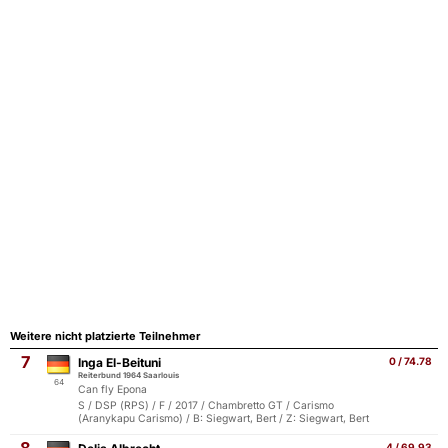
Weitere nicht platzierte Teilnehmer
7
Inga El-Beituni
0 / 74.78
Reiterbund 1964 Saarlouis
64
Can fly Epona
S / DSP (RPS) / F / 2017 / Chambretto GT / Carismo
(Aranykapu Carismo) / B: Siegwart, Bert / Z: Siegwart, Bert
4 / 69.93