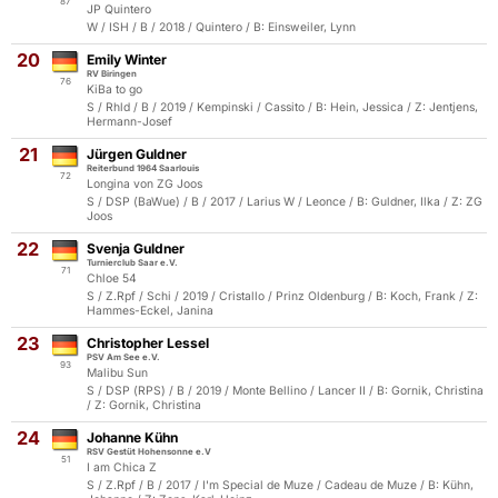
87
JP Quintero
W / ISH / B / 2018 / Quintero / B: Einsweiler, Lynn
20
Emily Winter
RV Biringen
76
KiBa to go
S / Rhld / B / 2019 / Kempinski / Cassito / B: Hein, Jessica / Z: Jentjens,
Hermann-Josef
21
Jürgen Guldner
Reiterbund 1964 Saarlouis
72
Longina von ZG Joos
S / DSP (BaWue) / B / 2017 / Larius W / Leonce / B: Guldner, Ilka / Z: ZG
Joos
22
Svenja Guldner
Turnierclub Saar e.V.
71
Chloe 54
S / Z.Rpf / Schi / 2019 / Cristallo / Prinz Oldenburg / B: Koch, Frank / Z:
Hammes-Eckel, Janina
23
Christopher Lessel
PSV Am See e.V.
93
Malibu Sun
S / DSP (RPS) / B / 2019 / Monte Bellino / Lancer II / B: Gornik, Christina
/ Z: Gornik, Christina
24
Johanne Kühn
RSV Gestüt Hohensonne e.V
51
I am Chica Z
S / Z.Rpf / B / 2017 / I'm Special de Muze / Cadeau de Muze / B: Kühn,