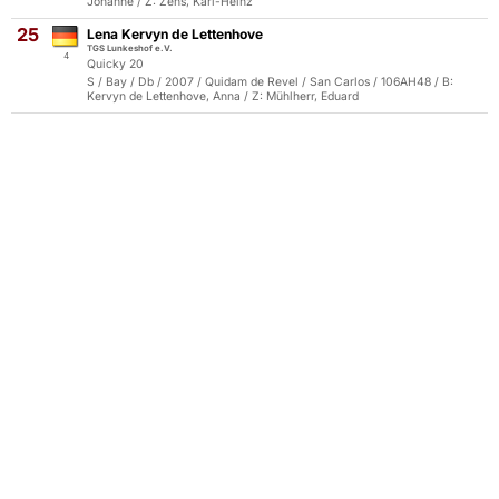
Johanne / Z: Zens, Karl-Heinz
25
Lena Kervyn de Lettenhove
TGS Lunkeshof e.V.
4
Quicky 20
S / Bay / Db / 2007 / Quidam de Revel / San Carlos / 106AH48 / B:
Kervyn de Lettenhove, Anna / Z: Mühlherr, Eduard