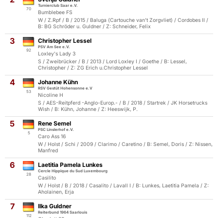
Turnierclub Saar e.V.
70
Bumblebee FS
W / Z.Rpf / B / 2015 / Baluga (Cartouche van't Zorgvliet) / Cordobes II /
B: BG Schröder u. Guldner / Z: Schneider, Felix
3
Christopher Lessel
PSV Am See e.V.
92
Loxley's Lady 3
S / Zweibrücker / B / 2013 / Lord Loxley I / Goethe / B: Lessel,
Christopher / Z: ZG Erich u.Christopher Lessel
4
Johanne Kühn
RSV Gestüt Hohensonne e.V
53
Nicoline H
S / AES-Reitpferd -Anglo-Europ.- / B / 2018 / Startrek / JK Horsetrucks
Wish / B: Kühn, Johanne / Z: Heeswijk, P.
5
Rene Semel
PSC Linslerhof e.V.
5
Caro Ass 16
W / Holst / Schi / 2009 / Clarimo / Caretino / B: Semel, Doris / Z: Nissen,
Manfred
6
Laetitia Pamela Lunkes
Cercle Hippique du Sud Luxembourg
28
Casilito
W / Holst / B / 2018 / Casalito / Lavall I / B: Lunkes, Laetitia Pamela / Z:
Aholainen, Erja
7
Ilka Guldner
Reiterbund 1964 Saarlouis
112