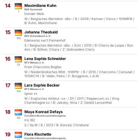
14
Maximiliane Kuhn
RSG Soonwald
7
Donder Wolk
W / Belgisches Warmblut -sBs- / B / 2009 / Kannan / Darco / 105MR18 /
B: Kuhn, Maximiliane
15
Johanna Theobald
RSV Schwalbach e.V.
109
Edelweiss van't Palmenhof
S / Belgisches Warmblut -sBs- / Schi / 2010 / El Charro de Loupe / Bon
Ami / B: Bittner, Chiara / Z: Gebroeders Clerix
16
Lena Sophie Schneider
RFV Miesau e.V.
78
From Chaccomo Bogibo
W / Niederländisches Wblt. -KWPN- / B / 2010 / Chaccomo / Carousel /
105WC74 / B: Vatter, Petra / Z: Borggreve, L.A.W.
17
Lara Sophie Becker
RFV Miesau e.V.
104
Ignaz xx
W / Englisches Vollblut -xx- / Df / 2011 / Peppercorn xx / King
Charlemagne xx / B: Jakoby, Nina / Z: Gestüt Lenzenthal
18
Maya Konrad Defays
Cavaliers Reunis Luxembourgeois
105
Iris 162
S / Ita.W / B / 2013 / B: Konrad, Christiane
19
Flora Rischette
Cavaliers Reunis Luxembourgeois