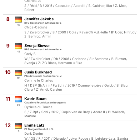
Charlett 29
S / Rhld / B / 2015 / Cassoulet / Acord II / B: Guldner, Ilka / Z: Most,
Rainer
8
Jennifer Jakobs
RFG Gerensrech Altforweiler e.
18
Chica-Cadisha
S / Zweibrücker / B / 2009 / Cola / Pavarotti v.d.Helle / B: Uder, Hiltrud /
Z: Bentrop, Armin
9
Svenja Biewer
RFG Gerensrech Altforweiler e.
41
Cody B
W / Zweibrücker / Db / 2006 / Corleone / Sir Satchmo / B: Biewer,
Svenja / Z: ZG Blass, Hermann u.Elke
10
Junis Burkhard
Pferdefreunde Fröhnerhof e.V.
113
Comme le Charles
H / DSP (BrAnh) / FwSchi / 2019 / Comme le père / Guido / B: Blau,
Clara / Z: Arndt, Carsten
11
Katrin Baum
Cavaliers Reunis Luxembourgeois
85
Cyrielle du Toultia
S / Z.Rpf / Schi / 2012 / Copin van de Broy / Acord II / B: Walisch,
Martine
12
Emma Latz
PF Margarethenhof e.V.
8
Dark Denim
W / OS / R / 2011 / Diarado / Joker Rouge / B: Lefebre-Latz, Sandra