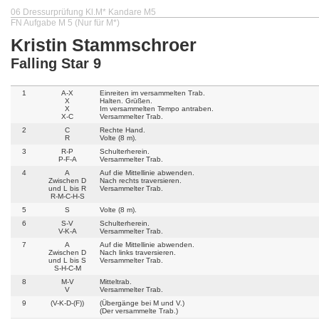
06 Dressurprüfung Kl.M* Kandare M5
FN Aufgabe M 5 (Nur für M*)
Kristin Stammschroer
Falling Star 9
1
A-X
Einreiten im versammelten Trab.
X
Halten. Grüßen.
X
Im versammelten Tempo antraben.
X-C
Versammelter Trab.
2
C
Rechte Hand.
R
Volte (8 m).
3
R-P
Schulterherein.
P-F-A
Versammelter Trab.
4
A
Auf die Mittellinie abwenden.
Zwischen D
Nach rechts traversieren.
und L bis R
Versammelter Trab.
R-M-C-H-S
5
S
Volte (8 m).
6
S-V
Schulterherein.
V-K-A
Versammelter Trab.
7
A
Auf die Mittellinie abwenden.
Zwischen D
Nach links traversieren.
und L bis S
Versammelter Trab.
S-H-C-M
8
M-V
Mitteltrab.
V
Versammelter Trab.
9
(V-K-D-(F))
(Übergänge bei M und V.)
(Der versammelte Trab.)