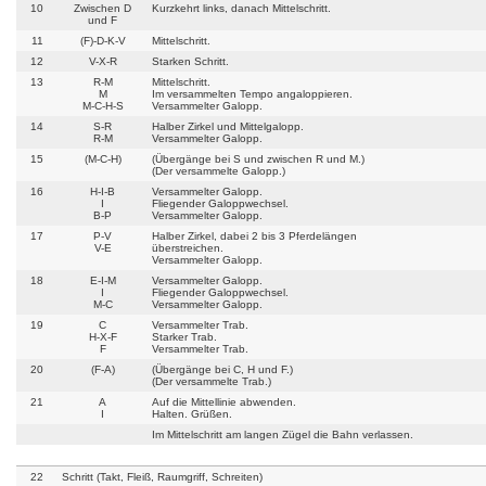
10
Zwischen D
Kurzkehrt links, danach Mittelschritt.
und F
11
(F)-D-K-V
Mittelschritt.
12
V-X-R
Starken Schritt.
13
R-M
Mittelschritt.
M
Im versammelten Tempo angaloppieren.
M-C-H-S
Versammelter Galopp.
14
S-R
Halber Zirkel und Mittelgalopp.
R-M
Versammelter Galopp.
15
(M-C-H)
(Übergänge bei S und zwischen R und M.)
(Der versammelte Galopp.)
16
H-I-B
Versammelter Galopp.
I
Fliegender Galoppwechsel.
B-P
Versammelter Galopp.
17
P-V
Halber Zirkel, dabei 2 bis 3 Pferdelängen
V-E
überstreichen.
Versammelter Galopp.
18
E-I-M
Versammelter Galopp.
I
Fliegender Galoppwechsel.
M-C
Versammelter Galopp.
19
C
Versammelter Trab.
H-X-F
Starker Trab.
F
Versammelter Trab.
20
(F-A)
(Übergänge bei C, H und F.)
(Der versammelte Trab.)
21
A
Auf die Mittellinie abwenden.
I
Halten. Grüßen.
Im Mittelschritt am langen Zügel die Bahn verlassen.
22
Schritt (Takt, Fleiß, Raumgriff, Schreiten)