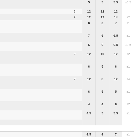
5
5
5.5
±0.5
2
12
12
12
2
12
12
14
±2
6
6
7
±1
7
6
6.5
±1
6
6
6.5
±0.5
2
12
10
12
±2
6
5
6
±1
2
12
8
12
±4
6
5
5
±1
4
4
6
±2
4.5
5
5.5
±1
6.5
6
7
±1