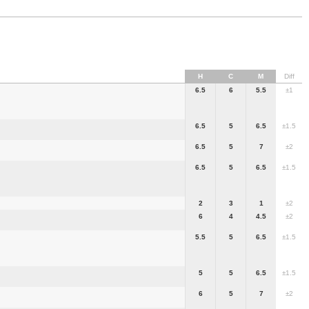
H
C
M
Diff
6.5
6
5.5
±1
6.5
5
6.5
±1.5
6.5
5
7
±2
6.5
5
6.5
±1.5
2
3
1
±2
6
4
4.5
±2
5.5
5
6.5
±1.5
5
5
6.5
±1.5
6
5
7
±2