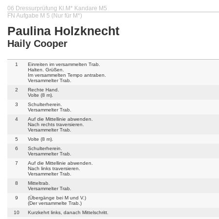
06 Dressurprüfung Kl.M* Kandare M5
FN Aufgabe M 5 (Nur für M*)
Paulina Holzknecht
Haily Cooper
1
Einreiten im versammelten Trab.
Halten. Grüßen.
Im versammelten Tempo antraben.
Versammelter Trab.
2
Rechte Hand.
Volte (8 m).
3
Schulterherein.
Versammelter Trab.
4
Auf die Mittellinie abwenden.
Nach rechts traversieren.
Versammelter Trab.
5
Volte (8 m).
6
Schulterherein.
Versammelter Trab.
7
Auf die Mittellinie abwenden.
Nach links traversieren.
Versammelter Trab.
8
Mitteltrab.
Versammelter Trab.
9
(Übergänge bei M und V.)
(Der versammelte Trab.)
10
Kurzkehrt links, danach Mittelschritt.