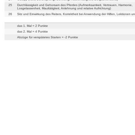
25
Durchlässigkeit und Gehorsam des Pferdes (Aufmerksamkeit, Vertrauen, Harmonie,
Losgelassenheit, Maultätigkeit, Anlehnung und relative Aufrichtung)
26
Sitz und Einwirkung des Reiters, Korrektheit bei Anwendung der Hilfen, Lektionen u
das 1. Mal = 2 Punkte
das 2. Mal = 4 Punkte
Abzüge für verspätetes Starten = -2 Punkte