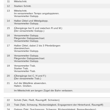
11
Mittelschritt.
12
Starken Schritt.
13
Mittelschritt.
Im versammelten Tempo angaloppieren.
Versammelter Galopp.
14
Halber Zirkel und Mittelgalopp.
Versammelter Galopp.
15
(Übergänge bei S und zwischen R und M.)
(Der versammelte Galopp.)
16
Versammelter Galopp.
Fliegender Galoppwechsel.
Versammelter Galopp.
17
Halber Zirkel, dabei 2 bis 3 Pferdelängen
überstreichen.
Versammelter Galopp.
18
Versammelter Galopp.
Fliegender Galoppwechsel.
Versammelter Galopp.
19
Versammelter Trab.
Starker Trab.
Versammelter Trab.
20
(Übergänge bei C, H und F.)
(Der versammelte Trab.)
21
Auf die Mittellinie abwenden.
Halten. Grüßen.
Im Mittelschritt am langen Zügel die Bahn verlassen.
22
Schritt (Takt, Fleiß, Raumgriff, Schreiten)
23
Trab (Takt, Schwung, Rückentätigkeit, Engagement der Hinterhand, Raumgriff)
24
Galopp (Takt, Durchsprung, Schwung, Rückentätigkeit, Bergauftendenz)