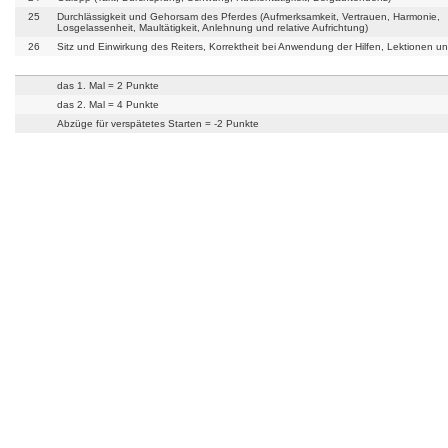
25
Durchlässigkeit und Gehorsam des Pferdes (Aufmerksamkeit, Vertrauen, Harmonie,
Losgelassenheit, Maultätigkeit, Anlehnung und relative Aufrichtung)
26
Sitz und Einwirkung des Reiters, Korrektheit bei Anwendung der Hilfen, Lektionen u
das 1. Mal = 2 Punkte
das 2. Mal = 4 Punkte
Abzüge für verspätetes Starten = -2 Punkte