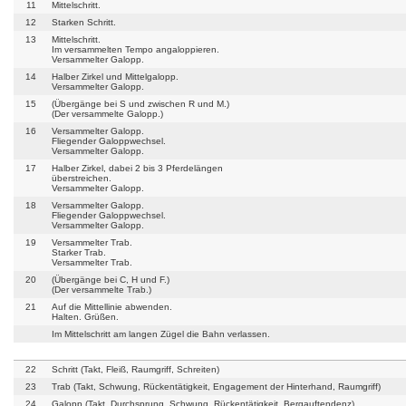
11
Mittelschritt.
12
Starken Schritt.
13
Mittelschritt.
Im versammelten Tempo angaloppieren.
Versammelter Galopp.
14
Halber Zirkel und Mittelgalopp.
Versammelter Galopp.
15
(Übergänge bei S und zwischen R und M.)
(Der versammelte Galopp.)
16
Versammelter Galopp.
Fliegender Galoppwechsel.
Versammelter Galopp.
17
Halber Zirkel, dabei 2 bis 3 Pferdelängen
überstreichen.
Versammelter Galopp.
18
Versammelter Galopp.
Fliegender Galoppwechsel.
Versammelter Galopp.
19
Versammelter Trab.
Starker Trab.
Versammelter Trab.
20
(Übergänge bei C, H und F.)
(Der versammelte Trab.)
21
Auf die Mittellinie abwenden.
Halten. Grüßen.
Im Mittelschritt am langen Zügel die Bahn verlassen.
22
Schritt (Takt, Fleiß, Raumgriff, Schreiten)
23
Trab (Takt, Schwung, Rückentätigkeit, Engagement der Hinterhand, Raumgriff)
24
Galopp (Takt, Durchsprung, Schwung, Rückentätigkeit, Bergauftendenz)