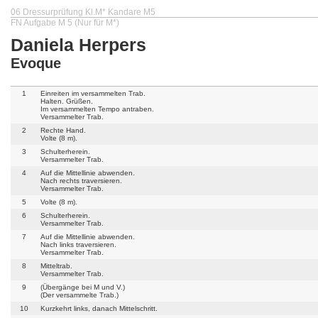
06 Dressurprüfung Kl.M* Kandare M5
FN Aufgabe M 5 (Nur für M*)
Daniela Herpers
Evoque
1
Einreiten im versammelten Trab.
Halten. Grüßen.
Im versammelten Tempo antraben.
Versammelter Trab.
2
Rechte Hand.
Volte (8 m).
3
Schulterherein.
Versammelter Trab.
4
Auf die Mittellinie abwenden.
Nach rechts traversieren.
Versammelter Trab.
5
Volte (8 m).
6
Schulterherein.
Versammelter Trab.
7
Auf die Mittellinie abwenden.
Nach links traversieren.
Versammelter Trab.
8
Mitteltrab.
Versammelter Trab.
9
(Übergänge bei M und V.)
(Der versammelte Trab.)
10
Kurzkehrt links, danach Mittelschritt.