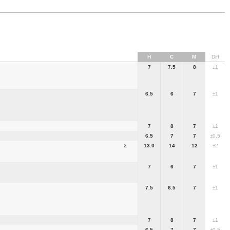
H
C
M
Diff
7
7.5
8
±1
6.5
6
7
±1
7
8
7
±1
6.5
7
7
±0.5
2
13.0
14
12
±2
7
6
7
±1
7.5
6.5
7
±1
7
8
7
±1
6.5
7
7
±0.5