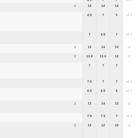
2
14
14
14
4.5
7
5
±2.5
7
6.5
7
±0.5
2
12
14
10
±4
2
13.0
13.0
12
±1
7
7
7
7.5
7
7
±0.5
6.5
6.5
6
±0.5
2
12
14
12
±2
7.5
7.5
7
±0.5
2
12
12
10
±2