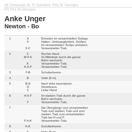
08 Dressurpr. Kl. S* Kandare- Prix St. Georges
FN Prix St-Georges
Anke Unger
Newton - Bo
1
A
Einreiten im versammelten Galopp.
X
Halten. Unbeweglichkeit. Grüßen.
Im versammelten Tempo antraben.
X-C
Versammelter Trab.
2
C
Rechte Hand.
M-X-K
Im Mitteltrab durch die ganze
Bahn wechseln.
K
Versammelter Trab.
K-A-F
Versammelter Trab.
3
F-B
Schulterherein.
4
B
Volte (8 m).
5
B-G
Nach links traversieren.
G
Geradeaus.
C
Linke Hand
6
H-X-F
Im starken Trab durch die ganze
Bahn wechseln.
F
Versammelter Trab.
7
Die Übergänge vom versammelten
Trab zum starken Trab und vom
starken Trab zum versammelten
Trab bei H und F.
F-A-K
Versammelter Trab.
8
K-E
Schulterherein.
9
E
Volte (8 m).