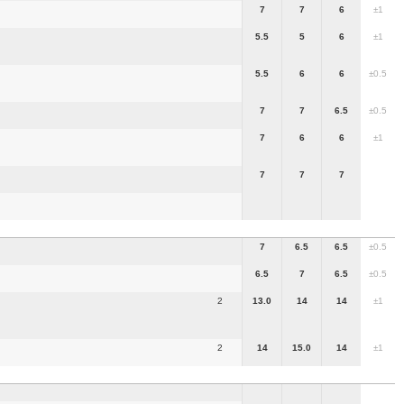
7
7
6
±1
5.5
5
6
±1
5.5
6
6
±0.5
7
7
6.5
±0.5
7
6
6
±1
7
7
7
7
6.5
6.5
±0.5
6.5
7
6.5
±0.5
2
13.0
14
14
±1
2
14
15.0
14
±1