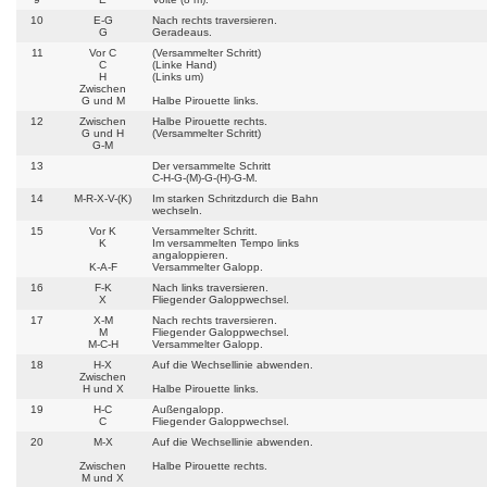
10
E-G
Nach rechts traversieren.
G
Geradeaus.
11
Vor C
(Versammelter Schritt)
C
(Linke Hand)
H
(Links um)
Zwischen
G und M
Halbe Pirouette links.
12
Zwischen
Halbe Pirouette rechts.
G und H
(Versammelter Schritt)
G-M
13
Der versammelte Schritt
C-H-G-(M)-G-(H)-G-M.
14
M-R-X-V-(K)
Im starken Schritzdurch die Bahn
wechseln.
15
Vor K
Versammelter Schritt.
K
Im versammelten Tempo links
angaloppieren.
K-A-F
Versammelter Galopp.
16
F-K
Nach links traversieren.
X
Fliegender Galoppwechsel.
17
X-M
Nach rechts traversieren.
M
Fliegender Galoppwechsel.
M-C-H
Versammelter Galopp.
18
H-X
Auf die Wechsellinie abwenden.
Zwischen
H und X
Halbe Pirouette links.
19
H-C
Außengalopp.
C
Fliegender Galoppwechsel.
20
M-X
Auf die Wechsellinie abwenden.
Zwischen
Halbe Pirouette rechts.
M und X