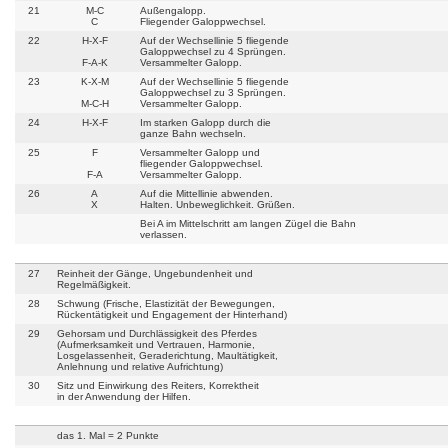
21
M-C
Außengalopp.
C
Fliegender Galoppwechsel.
22
H-X-F
Auf der Wechsellinie 5 fliegende
Galoppwechsel zu 4 Sprüngen.
F-A-K
Versammelter Galopp.
23
K-X-M
Auf der Wechsellinie 5 fliegende
Galoppwechsel zu 3 Sprüngen.
M-C-H
Versammelter Galopp.
24
H-X-F
Im starken Galopp durch die
ganze Bahn wechseln.
25
F
Versammelter Galopp und
fliegender Galoppwechsel.
F-A
Versammelter Galopp.
26
A
Auf die Mittellinie abwenden.
X
Halten. Unbeweglichkeit. Grüßen.
Bei A im Mittelschritt am langen Zügel die Bahn
verlassen.
27
Reinheit der Gänge, Ungebundenheit und
Regelmäßigkeit.
28
Schwung (Frische, Elastizität der Bewegungen,
Rückentätigkeit und Engagement der Hinterhand)
29
Gehorsam und Durchlässigkeit des Pferdes
(Aufmerksamkeit und Vertrauen, Harmonie,
Losgelassenheit, Geraderichtung, Maultätigkeit,
Anlehnung und relative Aufrichtung)
30
Sitz und Einwirkung des Reiters, Korrektheit
in der Anwendung der Hilfen.
das 1. Mal = 2 Punkte