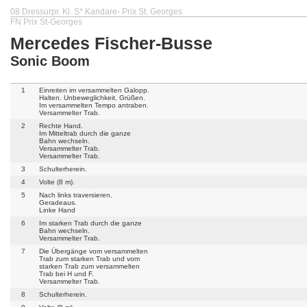
08 Dressurpr. Kl. S* Kandare- Prix St. Georges
FN Prix St-Georges
Mercedes Fischer-Busse
Sonic Boom
1
Einreiten im versammelten Galopp.
Halten. Unbeweglichkeit. Grüßen.
Im versammelten Tempo antraben.
Versammelter Trab.
2
Rechte Hand.
Im Mitteltrab durch die ganze
Bahn wechseln.
Versammelter Trab.
Versammelter Trab.
3
Schulterherein.
4
Volte (8 m).
5
Nach links traversieren.
Geradeaus.
Linke Hand
6
Im starken Trab durch die ganze
Bahn wechseln.
Versammelter Trab.
7
Die Übergänge vom versammelten
Trab zum starken Trab und vom
starken Trab zum versammelten
Trab bei H und F.
Versammelter Trab.
8
Schulterherein.