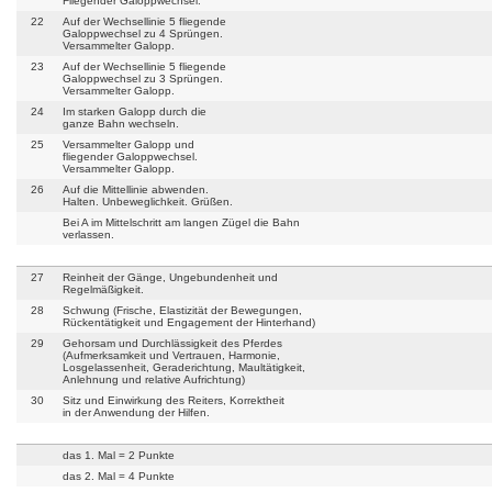
Fliegender Galoppwechsel.
22
Auf der Wechsellinie 5 fliegende
Galoppwechsel zu 4 Sprüngen.
Versammelter Galopp.
23
Auf der Wechsellinie 5 fliegende
Galoppwechsel zu 3 Sprüngen.
Versammelter Galopp.
24
Im starken Galopp durch die
ganze Bahn wechseln.
25
Versammelter Galopp und
fliegender Galoppwechsel.
Versammelter Galopp.
26
Auf die Mittellinie abwenden.
Halten. Unbeweglichkeit. Grüßen.
Bei A im Mittelschritt am langen Zügel die Bahn
verlassen.
27
Reinheit der Gänge, Ungebundenheit und
Regelmäßigkeit.
28
Schwung (Frische, Elastizität der Bewegungen,
Rückentätigkeit und Engagement der Hinterhand)
29
Gehorsam und Durchlässigkeit des Pferdes
(Aufmerksamkeit und Vertrauen, Harmonie,
Losgelassenheit, Geraderichtung, Maultätigkeit,
Anlehnung und relative Aufrichtung)
30
Sitz und Einwirkung des Reiters, Korrektheit
in der Anwendung der Hilfen.
das 1. Mal = 2 Punkte
das 2. Mal = 4 Punkte