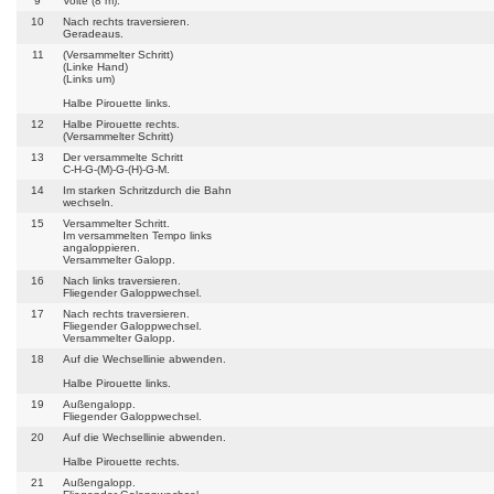
9
Volte (8 m).
10
Nach rechts traversieren.
Geradeaus.
11
(Versammelter Schritt)
(Linke Hand)
(Links um)
Halbe Pirouette links.
12
Halbe Pirouette rechts.
(Versammelter Schritt)
13
Der versammelte Schritt
C-H-G-(M)-G-(H)-G-M.
14
Im starken Schritzdurch die Bahn
wechseln.
15
Versammelter Schritt.
Im versammelten Tempo links
angaloppieren.
Versammelter Galopp.
16
Nach links traversieren.
Fliegender Galoppwechsel.
17
Nach rechts traversieren.
Fliegender Galoppwechsel.
Versammelter Galopp.
18
Auf die Wechsellinie abwenden.
Halbe Pirouette links.
19
Außengalopp.
Fliegender Galoppwechsel.
20
Auf die Wechsellinie abwenden.
Halbe Pirouette rechts.
21
Außengalopp.