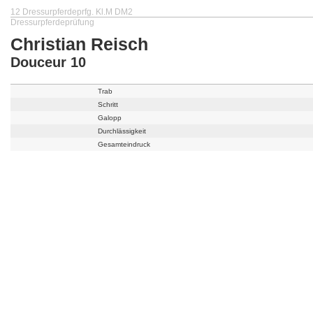
12 Dressurpferdeprfg. Kl.M DM2
Dressurpferdeprüfung
Christian Reisch
Douceur 10
Trab
Schritt
Galopp
Durchlässigkeit
Gesamteindruck