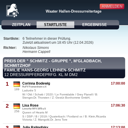
ANMELDEN
Waater Hallen-Dressurreitertage
ZEITPLAN
STARTLISTE
ERGEBNISSE
Startliste:
6 Teilnehmer in dieser Prüfung.
Zuletzt aktualisiert um 18:45 Uhr (12.04.2026)
Richter:
Nikolaus Simons
Hermann Cappell
PREIS DER " SCHMITZ - GRUPPE ", M'GLADBACH,
SCHMITZHOF
FAMILIE HANS-GEORG LEHNEN-SCHMITZ
12 DRESSURPFERDEPRFG. KL.M DM2
1
Corinna Bodewig
17:00:00
RuFV Framersheim e.V.
189
Ladurée 5
W / Old / Schwb / 2020 / Le Formidable / Grey Flanell / B:
Stenger,Dr. Thorsten / Z: Gestüt Bonhomme GmbH,
2
Lisa Rose
17:06:30
Lintorfer RFV 1975 e.V.
256
Queen of Hearts M
S / DSP / B / 2019 / Quaterback / Foxiland xx / B: Klein,Ricarda
Victoria / Z: Mangold,Dr. Jens Tore
3
Julia Ralinofsky
17:13:00