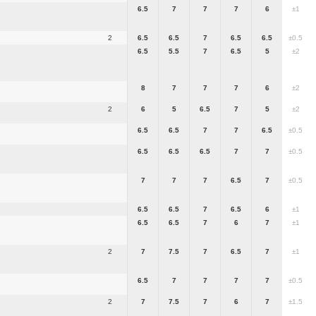
6.5
7
7
7
6
±1
2
6.5
6.5
7
6.5
6.5
±0.5
6.5
5.5
7
6.5
5
±2
8
7
7
7
6
±2
2
6
5
6.5
7
5
±2
6.5
6.5
7
7
6.5
±0.5
6.5
6.5
6.5
7
7
±0.5
7
7
7
6.5
7
±0.5
6.5
6.5
7
6.5
6
±1
6.5
6.5
7
6
7
±1
2
7
7.5
7
6.5
7
±1
6.5
7
7
7
7
±0.5
2
7
7.5
7
6
7
±1.5