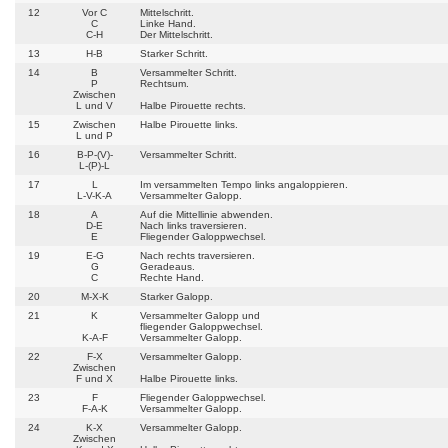
12
Vor C
Mittelschritt.
C
Linke Hand.
C-H
Der Mittelschritt.
13
H-B
Starker Schritt.
14
B
Versammelter Schritt.
P
Rechtsum.
Zwischen
L und V
Halbe Pirouette rechts.
15
Zwischen
Halbe Pirouette links.
L und P
16
B-P-(V)-
Versammelter Schritt.
L-(P)-L
17
L
Im versammelten Tempo links angaloppieren.
L-V-K-A
Versammelter Galopp.
18
A
Auf die Mittellinie abwenden.
D-E
Nach links traversieren.
E
Fliegender Galoppwechsel.
19
E-G
Nach rechts traversieren.
G
Geradeaus.
C
Rechte Hand.
20
M-X-K
Starker Galopp.
21
K
Versammelter Galopp und
fliegender Galoppwechsel.
K-A-F
Versammelter Galopp.
22
F-X
Versammelter Galopp.
Zwischen
F und X
Halbe Pirouette links.
23
F
Fliegender Galoppwechsel.
F-A-K
Versammelter Galopp.
24
K-X
Versammelter Galopp.
Zwischen