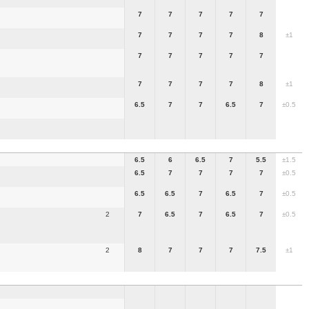
7
7
7
7
7
7
7
7
7
8
±1
7
7
7
7
7
7
7
7
7
8
±1
6.5
7
7
6.5
7
±0.5
6.5
6
6.5
7
5.5
±1.5
6.5
7
7
7
7
±0.5
6.5
6.5
7
6.5
7
±0.5
2
7
6.5
7
6.5
7
±0.5
2
8
7
7
7
7.5
±1