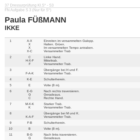
37 Dressurprüfung Kl.S* - S3
FN Aufgabe S 3 (Nur für S*)
Paula FÜßMANN
IKKE
1
A-X
Einreiten im versammelten Galopp.
X
Halten. Grüen.
X
Im versammelten Tempo antraben.
X-C
Versammelter Trab
2
C
Linke Hand.
H-X-F
Mitteltrab.
F
Versammelter Trab.
3
Übergänge bei H und F.
F-A-K
Versammelter Trab.
4
K-E
Schulterherein.
5
E
Volte (8 m).
6
E-G
Nach rechts traversieren.
G
Geradeaus.
C
Rechte Hand.
7
M-X-K
Starker Trab.
K
Versammelter Trab.
8
Übergänge bei M und K.
K-A-F
Versammelter Trab.
9
F-B
Schulterherein.
10
B
Volte (8 m).
11
B-G
Nach links traversieren.
G
Geradeaus.