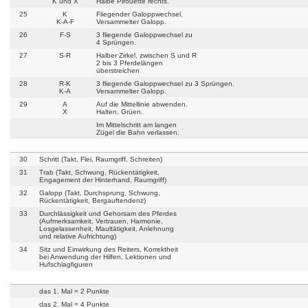
K und X
Halbe Pirouette rechts.
25
K
Fliegender Galoppwechsel.
K-A-F
Versammelter Galopp.
26
F-S
3 fliegende Galoppwechsel zu
4 Sprüngen.
27
S-R
Halber Zirkel, zwischen S und R
2 bis 3 Pferdelängen
überstreichen
28
R-K
3 fliegende Galoppwechsel zu 3 Sprüngen.
K-A
Versammelter Galopp.
29
A
Auf die Mittellinie abwenden.
X
Halten. Grüen.
Im Mittelschritt am langen
Zügel die Bahn verlassen.
30
Schritt (Takt, Flei, Raumgriff, Schreiten)
31
Trab (Takt, Schwung, Rückentätigkeit,
Engagement der Hinterhand, Raumgriff)
32
Galopp (Takt, Durchsprung, Schwung,
Rückentätigkeit, Bergauftendenz)
33
Durchlässigkeit und Gehorsam des Pferdes
(Aufmerksamkeit, Vertrauen, Harmonie,
Losgelassenheit, Maultätigkeit, Anlehnung
und relative Aufrichtung)
34
Sitz und Einwirkung des Reiters, Korrektheit
bei Anwendung der Hilfen, Lektionen und
Hufschlagfiguren
das 1. Mal = 2 Punkte
das 2. Mal = 4 Punkte