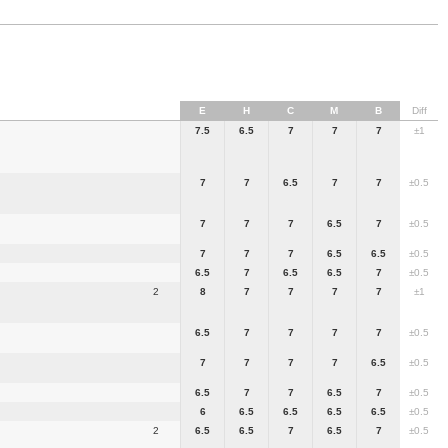
E
H
C
M
B
Diff
7.5
6.5
7
7
7
±1
7
7
6.5
7
7
±0.5
7
7
7
6.5
7
±0.5
7
7
7
6.5
6.5
±0.5
6.5
7
6.5
6.5
7
±0.5
2
8
7
7
7
7
±1
6.5
7
7
7
7
±0.5
7
7
7
7
6.5
±0.5
6.5
7
7
6.5
7
±0.5
6
6.5
6.5
6.5
6.5
±0.5
2
6.5
6.5
7
6.5
7
±0.5