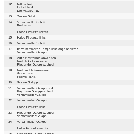
12
Mittelschritt.
Linke Hand.
Der Mittelschritt.
13
Starker Schritt.
14
Versammelter Schritt.
Rechtsum.
Halbe Pirouette rechts.
15
Halbe Pirouette links.
16
Versammelter Schritt.
17
Im versammelten Tempo links angaloppieren.
Versammelter Galopp.
18
Auf die Mittellinie abwenden.
Nach links traversieren.
Fliegender Galoppwechsel.
19
Nach rechts traversieren.
Geradeaus.
Rechte Hand.
20
Starker Galopp.
21
Versammelter Galopp und
fliegender Galoppwechsel.
Versammelter Galopp.
22
Versammelter Galopp.
Halbe Pirouette links.
23
Fliegender Galoppwechsel.
Versammelter Galopp.
24
Versammelter Galopp.
Halbe Pirouette rechts.
25
Fliegender Galoppwechsel.