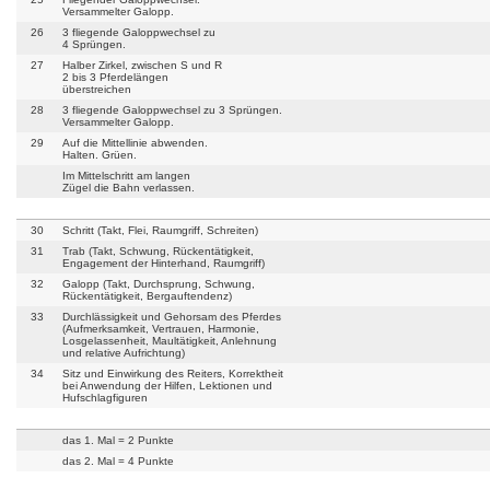
Versammelter Galopp.
26
3 fliegende Galoppwechsel zu
4 Sprüngen.
27
Halber Zirkel, zwischen S und R
2 bis 3 Pferdelängen
überstreichen
28
3 fliegende Galoppwechsel zu 3 Sprüngen.
Versammelter Galopp.
29
Auf die Mittellinie abwenden.
Halten. Grüen.
Im Mittelschritt am langen
Zügel die Bahn verlassen.
30
Schritt (Takt, Flei, Raumgriff, Schreiten)
31
Trab (Takt, Schwung, Rückentätigkeit,
Engagement der Hinterhand, Raumgriff)
32
Galopp (Takt, Durchsprung, Schwung,
Rückentätigkeit, Bergauftendenz)
33
Durchlässigkeit und Gehorsam des Pferdes
(Aufmerksamkeit, Vertrauen, Harmonie,
Losgelassenheit, Maultätigkeit, Anlehnung
und relative Aufrichtung)
34
Sitz und Einwirkung des Reiters, Korrektheit
bei Anwendung der Hilfen, Lektionen und
Hufschlagfiguren
das 1. Mal = 2 Punkte
das 2. Mal = 4 Punkte