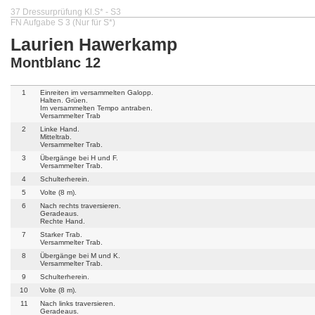
37 Dressurprüfung Kl.S* - S3
FN Aufgabe S 3 (Nur für S*)
Laurien Hawerkamp
Montblanc 12
1
Einreiten im versammelten Galopp.
Halten. Grüen.
Im versammelten Tempo antraben.
Versammelter Trab
2
Linke Hand.
Mitteltrab.
Versammelter Trab.
3
Übergänge bei H und F.
Versammelter Trab.
4
Schulterherein.
5
Volte (8 m).
6
Nach rechts traversieren.
Geradeaus.
Rechte Hand.
7
Starker Trab.
Versammelter Trab.
8
Übergänge bei M und K.
Versammelter Trab.
9
Schulterherein.
10
Volte (8 m).
11
Nach links traversieren.
Geradeaus.