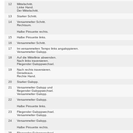
12
Mittelschritt.
Linke Hand.
Der Mittelschritt.
13
Starker Schritt.
14
Versammelter Schritt.
Rechtsum.
Halbe Pirouette rechts.
15
Halbe Pirouette links.
16
Versammelter Schritt.
17
Im versammelten Tempo links angaloppieren.
Versammelter Galopp.
18
Auf die Mittellinie abwenden.
Nach links traversieren.
Fliegender Galoppwechsel.
19
Nach rechts traversieren.
Geradeaus.
Rechte Hand.
20
Starker Galopp.
21
Versammelter Galopp und
fliegender Galoppwechsel.
Versammelter Galopp.
22
Versammelter Galopp.
Halbe Pirouette links.
23
Fliegender Galoppwechsel.
Versammelter Galopp.
24
Versammelter Galopp.
Halbe Pirouette rechts.
25
Fliegender Galoppwechsel.