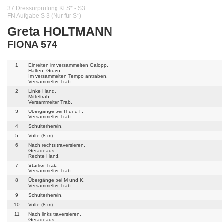
37 Dressurprüfung Kl.S* - S3
FN Aufgabe S 3 (Nur für S*)
Greta HOLTMANN
FIONA 574
1
Einreiten im versammelten Galopp.
Halten. Grüen.
Im versammelten Tempo antraben.
Versammelter Trab
2
Linke Hand.
Mitteltrab.
Versammelter Trab.
3
Übergänge bei H und F.
Versammelter Trab.
4
Schulterherein.
5
Volte (8 m).
6
Nach rechts traversieren.
Geradeaus.
Rechte Hand.
7
Starker Trab.
Versammelter Trab.
8
Übergänge bei M und K.
Versammelter Trab.
9
Schulterherein.
10
Volte (8 m).
11
Nach links traversieren.
Geradeaus.