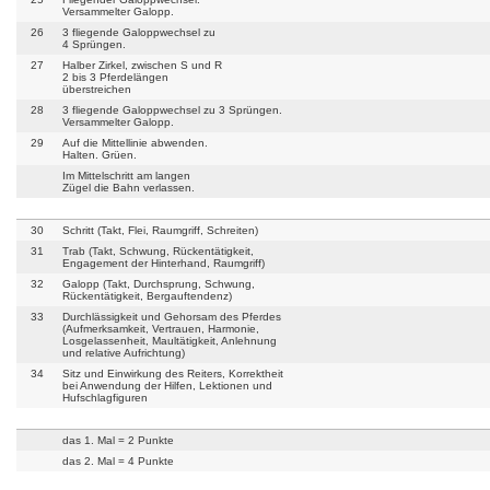
Versammelter Galopp.
26
3 fliegende Galoppwechsel zu
4 Sprüngen.
27
Halber Zirkel, zwischen S und R
2 bis 3 Pferdelängen
überstreichen
28
3 fliegende Galoppwechsel zu 3 Sprüngen.
Versammelter Galopp.
29
Auf die Mittellinie abwenden.
Halten. Grüen.
Im Mittelschritt am langen
Zügel die Bahn verlassen.
30
Schritt (Takt, Flei, Raumgriff, Schreiten)
31
Trab (Takt, Schwung, Rückentätigkeit,
Engagement der Hinterhand, Raumgriff)
32
Galopp (Takt, Durchsprung, Schwung,
Rückentätigkeit, Bergauftendenz)
33
Durchlässigkeit und Gehorsam des Pferdes
(Aufmerksamkeit, Vertrauen, Harmonie,
Losgelassenheit, Maultätigkeit, Anlehnung
und relative Aufrichtung)
34
Sitz und Einwirkung des Reiters, Korrektheit
bei Anwendung der Hilfen, Lektionen und
Hufschlagfiguren
das 1. Mal = 2 Punkte
das 2. Mal = 4 Punkte