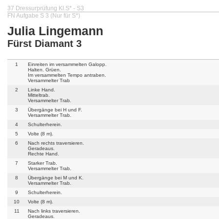
37 Dressurprüfung Kl.S* - S3
FN Aufgabe S 3 (Nur für S*)
Julia Lingemann
Fürst Diamant 3
1
Einreiten im versammelten Galopp.
Halten. Grüen.
Im versammelten Tempo antraben.
Versammelter Trab
2
Linke Hand.
Mitteltrab.
Versammelter Trab.
3
Übergänge bei H und F.
Versammelter Trab.
4
Schulterherein.
5
Volte (8 m).
6
Nach rechts traversieren.
Geradeaus.
Rechte Hand.
7
Starker Trab.
Versammelter Trab.
8
Übergänge bei M und K.
Versammelter Trab.
9
Schulterherein.
10
Volte (8 m).
11
Nach links traversieren.
Geradeaus.