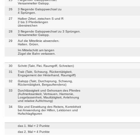
Versammelter Galopp.
26
3 fliegende Galoppwechsel zu
4 Sprüngen.
27
Halber Zirkel, zwischen S und R
2 bis 3 Pferdelängen
überstreichen
28
3 fliegende Galoppwechsel zu 3 Sprüngen.
Versammelter Galopp.
29
Auf die Mittellinie abwenden.
Halten. Grüen.
Im Mittelschritt am langen
Zügel die Bahn verlassen.
30
Schritt (Takt, Flei, Raumgriff, Schreiten)
31
Trab (Takt, Schwung, Rückentätigkeit,
Engagement der Hinterhand, Raumgriff)
32
Galopp (Takt, Durchsprung, Schwung,
Rückentätigkeit, Bergauftendenz)
33
Durchlässigkeit und Gehorsam des Pferdes
(Aufmerksamkeit, Vertrauen, Harmonie,
Losgelassenheit, Maultätigkeit, Anlehnung
und relative Aufrichtung)
34
Sitz und Einwirkung des Reiters, Korrektheit
bei Anwendung der Hilfen, Lektionen und
Hufschlagfiguren
das 1. Mal = 2 Punkte
das 2. Mal = 4 Punkte