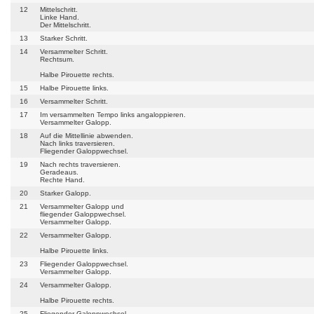
12
Mittelschritt.
Linke Hand.
Der Mittelschritt.
13
Starker Schritt.
14
Versammelter Schritt.
Rechtsum.
Halbe Pirouette rechts.
15
Halbe Pirouette links.
16
Versammelter Schritt.
17
Im versammelten Tempo links angaloppieren.
Versammelter Galopp.
18
Auf die Mittellinie abwenden.
Nach links traversieren.
Fliegender Galoppwechsel.
19
Nach rechts traversieren.
Geradeaus.
Rechte Hand.
20
Starker Galopp.
21
Versammelter Galopp und
fliegender Galoppwechsel.
Versammelter Galopp.
22
Versammelter Galopp.
Halbe Pirouette links.
23
Fliegender Galoppwechsel.
Versammelter Galopp.
24
Versammelter Galopp.
Halbe Pirouette rechts.
25
Fliegender Galoppwechsel.