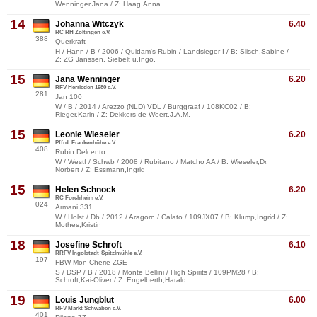
Wenninger,Jana / Z: Haag,Anna
14
Johanna Witczyk
6.40
RC RH Zoltingen e.V.
388
Querkraft
H / Hann / B / 2006 / Quidam's Rubin / Landsieger I / B: Slisch,Sabine /
Z: ZG Janssen, Siebelt u.Ingo,
15
Jana Wenninger
6.20
RFV Herrieden 1980 e.V.
281
Jan 100
W / B / 2014 / Arezzo (NLD) VDL / Burggraaf / 108KC02 / B:
Rieger,Karin / Z: Dekkers-de Weert,J.A.M.
15
Leonie Wieseler
6.20
Pffrd. Frankenhöhe e.V.
408
Rubin Delcento
W / Westf / Schwb / 2008 / Rubitano / Matcho AA / B: Wieseler,Dr.
Norbert / Z: Essmann,Ingrid
15
Helen Schnock
6.20
RC Forchheim e.V.
024
Armani 331
W / Holst / Db / 2012 / Aragorn / Calato / 109JX07 / B: Klump,Ingrid / Z:
Mothes,Kristin
18
Josefine Schroft
6.10
RRFV Ingolstadt-Spitzlmühle e.V.
197
FBW Mon Cherie ZGE
S / DSP / B / 2018 / Monte Bellini / High Spirits / 109PM28 / B:
Schroft,Kai-Oliver / Z: Engelberth,Harald
19
Louis Jungblut
6.00
RFV Markt Schwaben e.V.
401