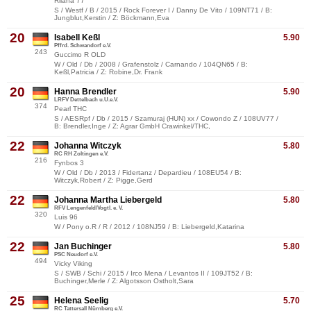
Rilana 77
S / Westf / B / 2015 / Rock Forever I / Danny De Vito / 109NT71 / B:
Jungblut,Kerstin / Z: Böckmann,Eva
20
Isabell Keßl
5.90
Pffrd. Schwandorf e.V.
243
Guccimo R OLD
W / Old / Db / 2008 / Grafenstolz / Carnando / 104QN65 / B:
Keßl,Patricia / Z: Robine,Dr. Frank
20
Hanna Brendler
5.90
LRFV Dettelbach u.U.e.V.
374
Pearl THC
S / AESRpf / Db / 2015 / Szamuraj (HUN) xx / Cowondo Z / 108UV77 /
B: Brendler,Inge / Z: Agrar GmbH Crawinkel/THC,
22
Johanna Witczyk
5.80
RC RH Zoltingen e.V.
216
Fynbos 3
W / Old / Db / 2013 / Fidertanz / Depardieu / 108EU54 / B:
Witczyk,Robert / Z: Pigge,Gerd
22
Johanna Martha Liebergeld
5.80
RFV Lengenfeld/Vogtl. e. V.
320
Luis 96
W / Pony o.R / R / 2012 / 108NJ59 / B: Liebergeld,Katarina
22
Jan Buchinger
5.80
PSC Neudorf e.V.
494
Vicky Viking
S / SWB / Schi / 2015 / Irco Mena / Levantos II / 109JT52 / B:
Buchinger,Merle / Z: Algotsson Ostholt,Sara
25
Helena Seelig
5.70
RC Tattersall Nürnberg e.V.