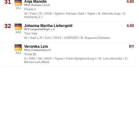
31
Anja Manolis
4.80
Pffrd. Rothsee u.U.e.V.
211
Freerk 4
W / Fries / R / 2009 / Sybren Friesian Dark / Tsjerk / B: Manolis,Anja / Z:
Hoeksma,J J
32
Johanna Martha Liebergeld
4.00
RFV Lengenfeld/Vogtl. e. V.
449
Thor Hap
W / Grpf.o.R / Schi / 2018 / 109PO85 / B: Rupaner,Christian
Veronika Leis
RT
Pffrd. Frankenhöhe e.V.
452
Tonia BL
S / DSP / Df / 2020 / Topas / Fürst Nymphenburg I / B: Leis,Veronika / Z:
Berner-Leis,Maria