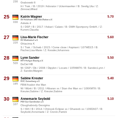
230
Grabowski 6
H / Trak. / B / 2019 / Adorator / Uckermaerker / B: Seelig,Uta / Z:
Zinnow,Ulfried
25
Katrin Wagner
5.70
SV Holzheim 1947 Abt.Reiten e.V.
030
Askala 4
S / DSP / B / 2017 / Askari / Calato / B: GWH Sportpony GmbH, / Z:
Kunert,Claudia
27
Lisa-Marie Fischer
5.60
RV Wahlsdorf e.V.
220
Ghiacinta K
S / Trak. / Schwb / 2015 / Come close / Aspirant / 107WD15 / B:
Fischer,Lisa-Marie / Z: Kessler,Johannes
28
Lynn Sander
5.50
RFV Hofgut Beutig e.V.
520
DuCiel HB
W / DSP / Db / 2008 / Dipylon / Locato / 105NW76 / B: Sander,Lynn /
Z: Sander,Margret
29
Sabine Kreuter
5.40
RVC Gutenberg e.V.
195
FBW Avalon the Man
W / Württ / B / 2011 / Albaran xx / Stan the Man xx / 108XM78 / B:
Kreuter,Sabine / Z: Kreuter,Sabine
30
Annemarie Seybold
5.10
PSV Gut Gernlinden e.V.
107
Cloughabrody Georgina
S / ISH / B / 2014 / Chinook Eclipse xx / Ghareeb xx / 109DA07 / B:
Seybold,Annemarie / Z: Cronin,Patrick