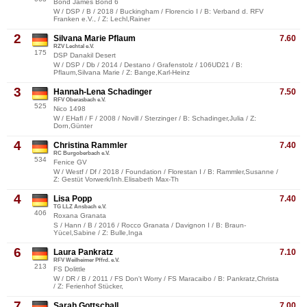
Bond James Bond 6
W / DSP / B / 2018 / Buckingham / Florencio I / B: Verband d. RFV
Franken e.V., / Z: Lechl,Rainer
2
Silvana Marie Pflaum
7.60
RZV Lechtal e.V.
175
DSP Danakil Desert
W / DSP / Db / 2014 / Destano / Grafenstolz / 106UD21 / B:
Pflaum,Silvana Marie / Z: Bange,Karl-Heinz
3
Hannah-Lena Schadinger
7.50
RFV Oberasbach e.V.
525
Nico 1498
W / EHafl / F / 2008 / Novill / Sterzinger / B: Schadinger,Julia / Z:
Dorn,Günter
4
Christina Rammler
7.40
RC Burgoberbach e.V.
534
Fenice GV
W / Westf / Df / 2018 / Foundation / Florestan I / B: Rammler,Susanne /
Z: Gestüt Vorwerk/Inh.Elisabeth Max-Th
4
Lisa Popp
7.40
TG LLZ Ansbach e.V.
406
Roxana Granata
S / Hann / B / 2016 / Rocco Granata / Davignon I / B: Braun-
Yücel,Sabine / Z: Bulle,Inga
6
Laura Pankratz
7.10
RFV Weilheimer Pffrd. e.V.
213
FS Dolittle
W / DR / B / 2011 / FS Don't Worry / FS Maracaibo / B: Pankratz,Christa
/ Z: Ferienhof Stücker,
7
Sarah Gottschall
7.00