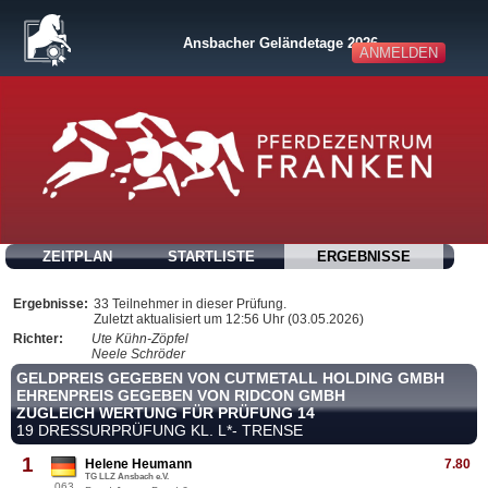
Ansbacher Geländetage 2026
ANMELDEN
ZEITPLAN
STARTLISTE
ERGEBNISSE
Ergebnisse:
33 Teilnehmer in dieser Prüfung.
Zuletzt aktualisiert um 12:56 Uhr (03.05.2026)
Richter:
Ute Kühn-Zöpfel
Neele Schröder
GELDPREIS GEGEBEN VON CUTMETALL HOLDING GMBH
EHRENPREIS GEGEBEN VON RIDCON GMBH
ZUGLEICH WERTUNG FÜR PRÜFUNG 14
19 DRESSURPRÜFUNG KL. L*- TRENSE
1
Helene Heumann
7.80
TG LLZ Ansbach e.V.
063