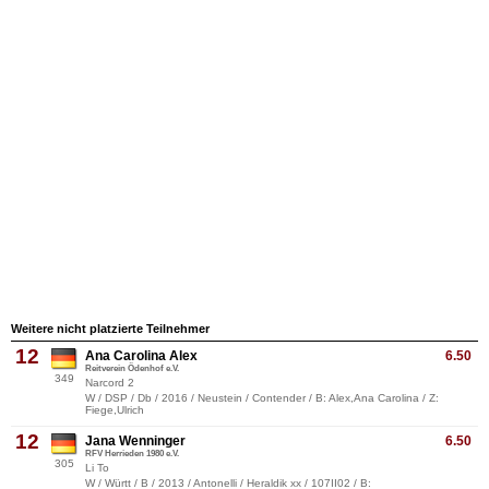
Weitere nicht platzierte Teilnehmer
12
Ana Carolina Alex
6.50
Reitverein Ödenhof e.V.
349
Narcord 2
W / DSP / Db / 2016 / Neustein / Contender / B: Alex,Ana Carolina / Z:
Fiege,Ulrich
12
Jana Wenninger
6.50
RFV Herrieden 1980 e.V.
305
Li To
W / Württ / B / 2013 / Antonelli / Heraldik xx / 107II02 / B: