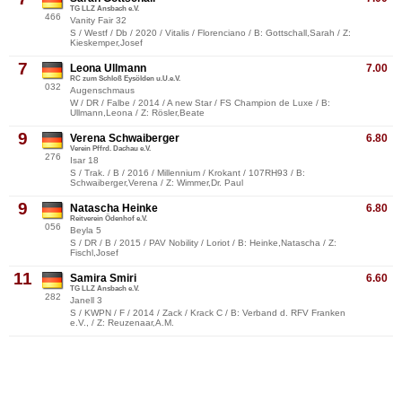
TG LLZ Ansbach e.V.
466
Vanity Fair 32
S / Westf / Db / 2020 / Vitalis / Florenciano / B: Gottschall,Sarah / Z:
Kieskemper,Josef
7
Leona Ullmann
7.00
RC zum Schloß Eysölden u.U.e.V.
032
Augenschmaus
W / DR / Falbe / 2014 / A new Star / FS Champion de Luxe / B:
Ullmann,Leona / Z: Rösler,Beate
9
Verena Schwaiberger
6.80
Verein Pffrd. Dachau e.V.
276
Isar 18
S / Trak. / B / 2016 / Millennium / Krokant / 107RH93 / B:
Schwaiberger,Verena / Z: Wimmer,Dr. Paul
9
Natascha Heinke
6.80
Reitverein Ödenhof e.V.
056
Beyla 5
S / DR / B / 2015 / PAV Nobility / Loriot / B: Heinke,Natascha / Z:
Fischl,Josef
11
Samira Smiri
6.60
TG LLZ Ansbach e.V.
282
Janell 3
S / KWPN / F / 2014 / Zack / Krack C / B: Verband d. RFV Franken
e.V., / Z: Reuzenaar,A.M.