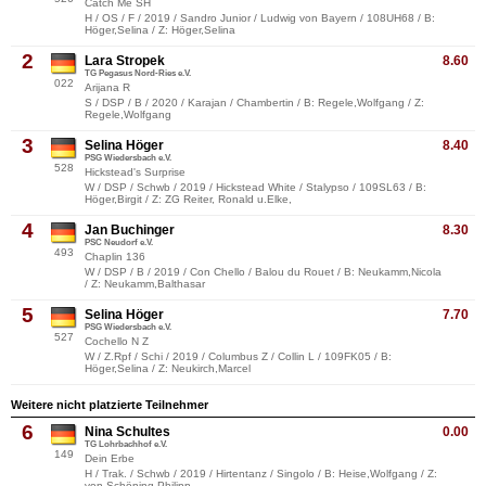
Catch Me SH
H / OS / F / 2019 / Sandro Junior / Ludwig von Bayern / 108UH68 / B:
Höger,Selina / Z: Höger,Selina
2
Lara Stropek
8.60
TG Pegasus Nord-Ries e.V.
022
Arijana R
S / DSP / B / 2020 / Karajan / Chambertin / B: Regele,Wolfgang / Z:
Regele,Wolfgang
3
Selina Höger
8.40
PSG Wiedersbach e.V.
528
Hickstead's Surprise
W / DSP / Schwb / 2019 / Hickstead White / Stalypso / 109SL63 / B:
Höger,Birgit / Z: ZG Reiter, Ronald u.Elke,
4
Jan Buchinger
8.30
PSC Neudorf e.V.
493
Chaplin 136
W / DSP / B / 2019 / Con Chello / Balou du Rouet / B: Neukamm,Nicola
/ Z: Neukamm,Balthasar
5
Selina Höger
7.70
PSG Wiedersbach e.V.
527
Cochello N Z
W / Z.Rpf / Schi / 2019 / Columbus Z / Collin L / 109FK05 / B:
Höger,Selina / Z: Neukirch,Marcel
Weitere nicht platzierte Teilnehmer
6
Nina Schultes
0.00
TG Lohrbachhof e.V.
149
Dein Erbe
H / Trak. / Schwb / 2019 / Hirtentanz / Singolo / B: Heise,Wolfgang / Z:
von Schöning,Philipp