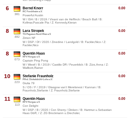
6
Bernd Knorr
0.00
RC Forchheim e.V.
381
Powerful Austin
W / ISH / B / 2019 / Vivant van de Heffinck / Beach Ball / B:
Kollmar,Pascale Pia / Z: Kennedy,Kieran
8
Lara Stropek
0.00
TG Pegasus Nord-Ries e.V.
482
Zimon NF
W / DSP / Df / 2020 / Zinedine / Landgold / B: Fackler,Nico / Z:
Fackler,Nico
8
Quentin Haas
0.00
RFV Horgau e.V.
073
Captain Ping Pong
W / Westf / B / 2019 / Castilio DR / Feuerblick / B: Zürz,Anna / Z:
Wallbott,Rainer
10
Stefanie Fraunholz
0.00
Pffrd. Dinkelsbühl-Lohe e.V.
223
Giulia 79
S / OS / F / 2019 / Glasgow van't Merelsnest / Kannan / B:
Fraunholz,Stefanie / Z: Fraunholz,Stefanie
11
Quentin Haas
0.00
RFV Horgau e.V.
113
Con Delight
W / DSP / B / 2020 / Con Sherry / Dinken / B: Hartmut u.Sebastian
Haas GbR, / Z: ZG Brockmann u.Drechsler,