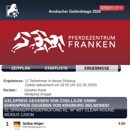
ANMELDEN
Ansbacher Geländetage 2026
ZEITPLAN
STARTLISTE
ERGEBNISSE
Ergebnisse:
11 Teilnehmer in dieser Prüfung.
Zuletzt aktualisiert um 18:50 Uhr (01.05.2026)
Richter:
Günther Karle
Wolfgang Knigge
GELDPREIS GEGEBEN VON ZOELLS.DE GMBH
EHRENPREIS GEGEBEN VON KRAIBURG BELMONDO
31 SPRINGPFERDEPRÜFUNG KL. M* MIT CLEAR-ROUND
MODUS 120CM
1
Selina Höger
9.00
PSG Wiedersbach e.V.
526