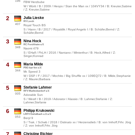
196
FBW Herzbube
W / Württ / B / 2009 / Heops / Stan the Man xx / 104VY34 / B: Kreuter,Sabine
/ Z: Kreuter,Sabine
2
Julia Lieske
RV Lorch
407
Royal Touch BS
S / Hann / B / 2017 / Royaldik / Royal Angelo I / B: Schäfer,Bernd / Z:
Schäfer,Bernd
3
Nina Hock
RC Forchheim e.V.
348
Naomi 479
S / EHafl / FhLH / 2016 / Nantano / Winterthur / B: Hock,Alfred / Z:
Singer,Konrad
4
Maria Milde
PSG Isar-Inn e.V.
344
Mr. Speed 3
W / DSP / F / 2017 / Mochito / Big Shuffle xx / 109EQ72 / B: Milde,Stephanie
/ Z: Maurer,Barbara
5
Stefanie Lahmer
RFV Marktoberdorf e.V.
005
Adorable Sun
S / Westf / B / 2019 / Adorator / Alassio / B: Lahmer,Stefanie / Z:
Lahmer,Stefanie
6
Philipp Krukowski
LRFV Dettelbach u.U.e.V.
053
Beryl 9
S / Trak. / Schwb / 2018 / Ostinato xx / Herzensdieb / B: von Imhoff,Frhr. Jörg
/ Z: von Imhoff,Frhr. Jörg
7
Christine Richter