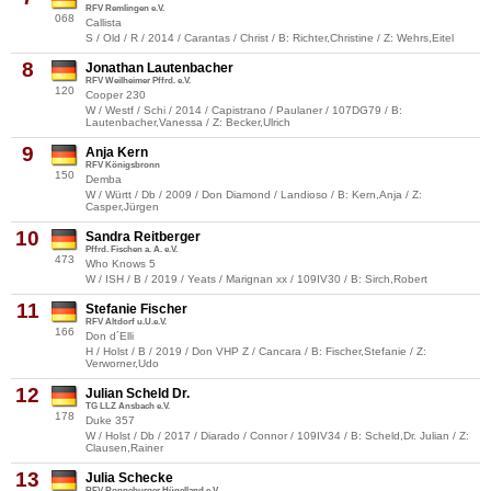
RFV Remlingen e.V.
068
Callista
S / Old / R / 2014 / Carantas / Christ / B: Richter,Christine / Z: Wehrs,Eitel
8
Jonathan Lautenbacher
RFV Weilheimer Pffrd. e.V.
120
Cooper 230
W / Westf / Schi / 2014 / Capistrano / Paulaner / 107DG79 / B:
Lautenbacher,Vanessa / Z: Becker,Ulrich
9
Anja Kern
RFV Königsbronn
150
Demba
W / Württ / Db / 2009 / Don Diamond / Landioso / B: Kern,Anja / Z:
Casper,Jürgen
10
Sandra Reitberger
Pffrd. Fischen a. A. e.V.
473
Who Knows 5
W / ISH / B / 2019 / Yeats / Marignan xx / 109IV30 / B: Sirch,Robert
11
Stefanie Fischer
RFV Altdorf u.U.e.V.
166
Don d´Elli
H / Holst / B / 2019 / Don VHP Z / Cancara / B: Fischer,Stefanie / Z:
Verworner,Udo
12
Julian Scheld Dr.
TG LLZ Ansbach e.V.
178
Duke 357
W / Holst / Db / 2017 / Diarado / Connor / 109IV34 / B: Scheld,Dr. Julian / Z:
Clausen,Rainer
13
Julia Schecke
RFV Ronneburger Hügelland e.V.