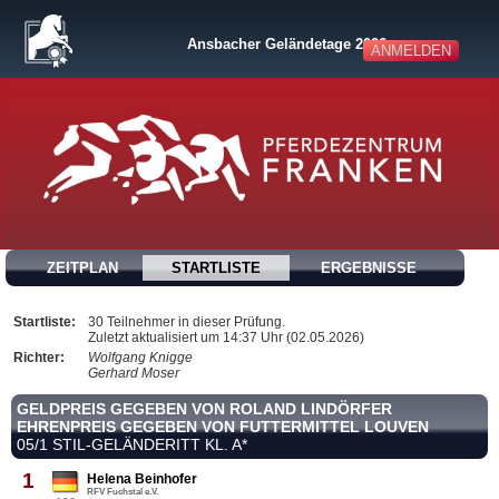
Ansbacher Geländetage 2026
ANMELDEN
ZEITPLAN
STARTLISTE
ERGEBNISSE
Startliste:
30 Teilnehmer in dieser Prüfung.
Zuletzt aktualisiert um 14:37 Uhr (02.05.2026)
Richter:
Wolfgang Knigge
Gerhard Moser
GELDPREIS GEGEBEN VON ROLAND LINDÖRFER
EHRENPREIS GEGEBEN VON FUTTERMITTEL LOUVEN
05/1 STIL-GELÄNDERITT KL. A*
1
Helena Beinhofer
RFV Fuchstal e.V.