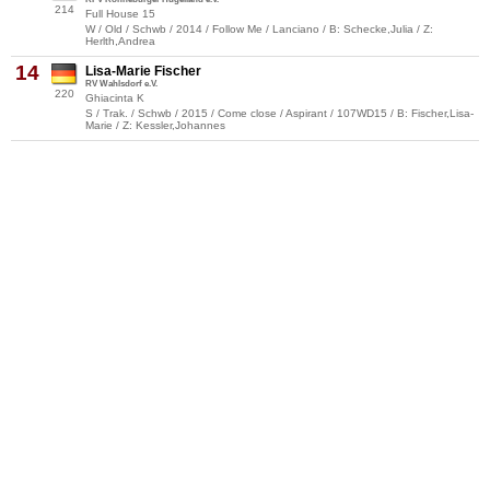
214
Full House 15
W / Old / Schwb / 2014 / Follow Me / Lanciano / B: Schecke,Julia / Z:
Herlth,Andrea
14
Lisa-Marie Fischer
RV Wahlsdorf e.V.
220
Ghiacinta K
S / Trak. / Schwb / 2015 / Come close / Aspirant / 107WD15 / B: Fischer,Lisa-
Marie / Z: Kessler,Johannes