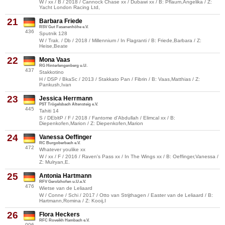
W / xx / B / 2018 / Cannock Chase xx / Dubawi xx / B: Pflaum,Angelika / Z:
Yacht London Racing Ltd,
21
Barbara Friede
RSV Gut Fasanenhöhe e.V.
436
Sputnik 128
W / Trak. / Db / 2018 / Millennium / In Flagranti / B: Friede,Barbara / Z:
Heise,Beate
22
Mona Vaas
RG Hinterlengenberg u.U.
437
Stakkotino
H / DSP / BkaSc / 2013 / Stakkato Pan / Fibrin / B: Vaas,Matthias / Z:
Pankush,Ivan
23
Jessica Herrmann
PST Trögelsbach Altensteig e.V.
445
Tahiti 14
S / DEbltP / F / 2018 / Fantome d'Abdullah / Elimcal xx / B:
Diepenkofen,Marion / Z: Diepenkofen,Marion
24
Vanessa Oeffinger
RC Burgoberbach e.V.
472
Whatever youlike xx
W / xx / F / 2016 / Raven's Pass xx / In The Wings xx / B: Oeffinger,Vanessa /
Z: Mulryan,E.
25
Antonia Hartmann
RFV Gerolzhofen u.U.e.V.
476
Wietse van de Leliaard
W / Conne / Schi / 2017 / Otto van Strijthagen / Easter van de Leliaard / B:
Hartmann,Romina / Z: Kooij,I
26
Flora Heckers
RFC Roveikh Hambach e.V.
006