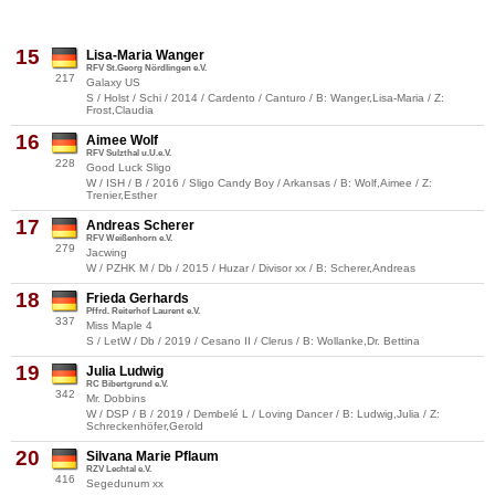
15
Lisa-Maria Wanger
RFV St.Georg Nördlingen e.V.
217
Galaxy US
S / Holst / Schi / 2014 / Cardento / Canturo / B: Wanger,Lisa-Maria / Z:
Frost,Claudia
16
Aimee Wolf
RFV Sulzthal u.U.e.V.
228
Good Luck Sligo
W / ISH / B / 2016 / Sligo Candy Boy / Arkansas / B: Wolf,Aimee / Z:
Trenier,Esther
17
Andreas Scherer
RFV Weißenhorn e.V.
279
Jacwing
W / PZHK M / Db / 2015 / Huzar / Divisor xx / B: Scherer,Andreas
18
Frieda Gerhards
Pffrd. Reiterhof Laurent e.V.
337
Miss Maple 4
S / LetW / Db / 2019 / Cesano II / Clerus / B: Wollanke,Dr. Bettina
19
Julia Ludwig
RC Bibertgrund e.V.
342
Mr. Dobbins
W / DSP / B / 2019 / Dembelé L / Loving Dancer / B: Ludwig,Julia / Z:
Schreckenhöfer,Gerold
20
Silvana Marie Pflaum
RZV Lechtal e.V.
416
Segedunum xx