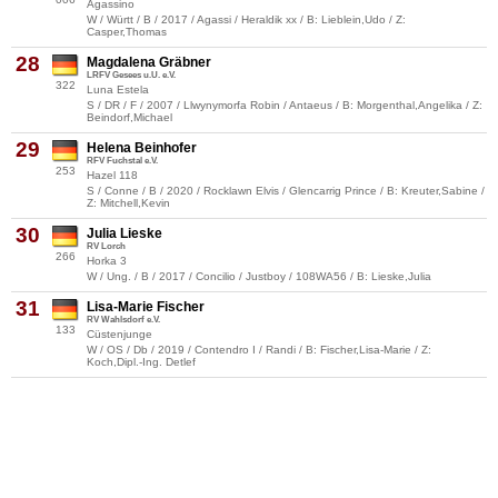
Agassino
W / Württ / B / 2017 / Agassi / Heraldik xx / B: Lieblein,Udo / Z:
Casper,Thomas
28
Magdalena Gräbner
LRFV Gesees u.U. e.V.
322
Luna Estela
S / DR / F / 2007 / Llwynymorfa Robin / Antaeus / B: Morgenthal,Angelika / Z:
Beindorf,Michael
29
Helena Beinhofer
RFV Fuchstal e.V.
253
Hazel 118
S / Conne / B / 2020 / Rocklawn Elvis / Glencarrig Prince / B: Kreuter,Sabine /
Z: Mitchell,Kevin
30
Julia Lieske
RV Lorch
266
Horka 3
W / Ung. / B / 2017 / Concilio / Justboy / 108WA56 / B: Lieske,Julia
31
Lisa-Marie Fischer
RV Wahlsdorf e.V.
133
Cüstenjunge
W / OS / Db / 2019 / Contendro I / Randi / B: Fischer,Lisa-Marie / Z:
Koch,Dipl.-Ing. Detlef