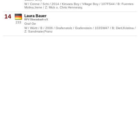
W / Conne / Schi / 2014 / Kinvara Boy / Village Boy / 107FS44 / B: Fuentes
Molina,Irene / Z: Mick u. Chris Hennessy,
14
Laura Bauer
RFV Oberasbach e.V.
233
Graf Ge
W / Württ / B / 2006 / Grafenstolz / Grafenstein / 103SW47 / B: Dietl,Kristina /
Z: Sandmaier,Franz