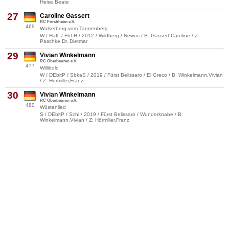
Heise,Beate
27
Caroline Gassert
RC Forchheim e.V.
469
Walserberg vom Tannenberg
W / Hafl. / FhLH / 2012 / Wildberg / Newos / B: Gassert,Caroline / Z:
Paschke,Dr. Dietmar
29
Vivian Winkelmann
RC Oberbeuren e.V.
477
Willibold
W / DEbltP / SbkaS / 2019 / Fürst Belissaro / El Greco / B: Winkelmann,Vivian
/ Z: Hörmiller,Franz
30
Vivian Winkelmann
RC Oberbeuren e.V.
480
Wüstenlied
S / DEbltP / Schi / 2019 / Fürst Belissaro / Wunderknabe / B:
Winkelmann,Vivian / Z: Hörmiller,Franz