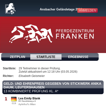
Ansbacher Geländetage 2026
ANMELDEN
ZEITPLAN
STARTLISTE
ERGEBNISSE
Startliste:
29 Teilnehmer in dieser Prüfung.
Zuletzt aktualisiert um 12:18 Uhr (03.05.2026)
Richter:
Elisabeth Geismeier
GELD- UND EHRENPREIS GEGEBEN VON STICKWERK ANIKA
DAUM, LEUTERSHAUSEN
13 KOMBINIERTE PRÜFUNG KL. A*
1
Lea Emily Blank
RC Heroldsberg e.V.
019
Apfelhof's Milan