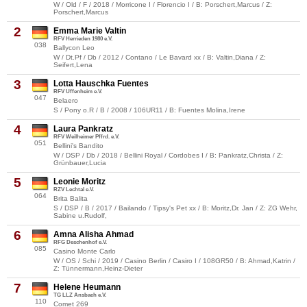
W / Old / F / 2018 / Morricone I / Florencio I / B: Porschert,Marcus / Z:
Porschert,Marcus
2
Emma Marie Valtin
RFV Herrieden 1980 e.V.
038
Ballycon Leo
W / Dt.Pf / Db / 2012 / Contano / Le Bavard xx / B: Valtin,Diana / Z:
Seifert,Lena
3
Lotta Hauschka Fuentes
RFV Uffenheim e.V.
047
Belaero
S / Pony o.R / B / 2008 / 106UR11 / B: Fuentes Molina,Irene
4
Laura Pankratz
RFV Weilheimer Pffrd. e.V.
051
Bellini's Bandito
W / DSP / Db / 2018 / Bellini Royal / Cordobes I / B: Pankratz,Christa / Z:
Grünbauer,Lucia
5
Leonie Moritz
RZV Lechtal e.V.
064
Brita Balita
S / DSP / B / 2017 / Bailando / Tipsy's Pet xx / B: Moritz,Dr. Jan / Z: ZG Wehr,
Sabine u.Rudolf,
6
Amna Alisha Ahmad
RFG Deschenhof e.V.
085
Casino Monte Carlo
W / OS / Schi / 2019 / Casino Berlin / Casiro I / 108GR50 / B: Ahmad,Katrin /
Z: Tünnermann,Heinz-Dieter
7
Helene Heumann
TG LLZ Ansbach e.V.
110
Comet 269