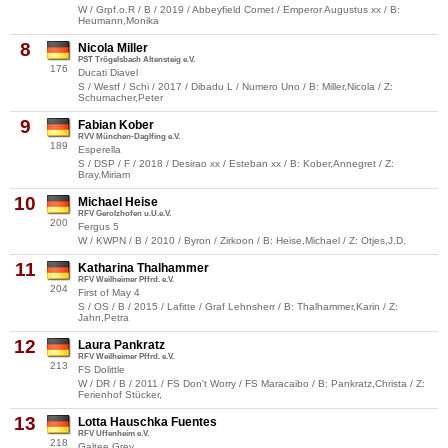
W / Grpf.o.R / B / 2019 / Abbeyfield Comet / Emperor Augustus xx / B:
Heumann,Monika
8
Nicola Miller
PST Trögelsbach Altensteig e.V.
176
Ducati Diavel
S / Westf / Schi / 2017 / Dibadu L / Numero Uno / B: Miller,Nicola / Z:
Schumacher,Peter
9
Fabian Kober
RVV München-Daglfing e.V.
189
Esperella
S / DSP / F / 2018 / Desirao xx / Esteban xx / B: Kober,Annegret / Z:
Bray,Miriam
10
Michael Heise
RFV Gerolzhofen u.U.e.V.
200
Fergus 5
W / KWPN / B / 2010 / Byron / Zirkoon / B: Heise,Michael / Z: Otjes,J.D.
11
Katharina Thalhammer
RFV Weilheimer Pffrd. e.V.
204
First of May 4
S / OS / B / 2015 / Lafitte / Graf Lehnsherr / B: Thalhammer,Karin / Z:
Jahn,Petra
12
Laura Pankratz
RFV Weilheimer Pffrd. e.V.
213
FS Dolittle
W / DR / B / 2011 / FS Don't Worry / FS Maracaibo / B: Pankratz,Christa / Z:
Ferienhof Stücker,
13
Lotta Hauschka Fuentes
RFV Uffenheim e.V.
218
Galtee Grey