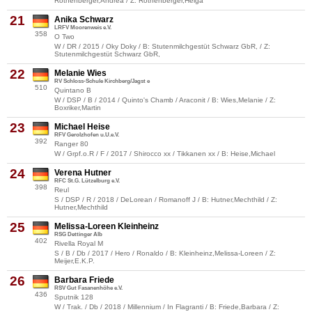
Rothenberger,Andrea / Z: Rothenberger,Helga
21
Anika Schwarz
LRFV Moorenweis e.V.
358
O Two
W / DR / 2015 / Oky Doky / B: Stutenmilchgestüt Schwarz GbR, / Z:
Stutenmilchgestüt Schwarz GbR,
22
Melanie Wies
RV Schloss-Schule Kirchberg/Jagst e
510
Quintano B
W / DSP / B / 2014 / Quinto's Chamb / Araconit / B: Wies,Melanie / Z:
Boxriker,Martin
23
Michael Heise
RFV Gerolzhofen u.U.e.V.
392
Ranger 80
W / Grpf.o.R / F / 2017 / Shirocco xx / Tikkanen xx / B: Heise,Michael
24
Verena Hutner
RFC St.G. Lützelburg e.V.
398
Reul
S / DSP / R / 2018 / DeLorean / Romanoff J / B: Hutner,Mechthild / Z:
Hutner,Mechthild
25
Melissa-Loreen Kleinheinz
RSG Dettinger Alb
402
Rivella Royal M
S / B / Db / 2017 / Hero / Ronaldo / B: Kleinheinz,Melissa-Loreen / Z:
Meijer,E.K.P.
26
Barbara Friede
RSV Gut Fasanenhöhe e.V.
436
Sputnik 128
W / Trak. / Db / 2018 / Millennium / In Flagranti / B: Friede,Barbara / Z: