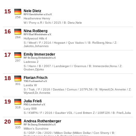
15
Nele Dietz
RFV Gerolzhofen u.U.e.V.
258
Heatherview Henry
W / Pony o.R / Schi / 2015 / B: Dietz,Nele
16
Nina Roßberg
RFV Bad Windsheim e.V.
264
Hollywood Hills 4
S / Westf / F / 2014 / Hogwart / Quo Vados I / B: Roßberg,Nina / Z:
Jakobs,Johannes
17
Emily Immerzeder
RF St.Georg Dinkelsbühl e.V.
297
Ladessa 2
S / Hann / B / 2007 / Landsieger I / Grannus / B: Immerzeder,Ilona / Z:
Gruben,Djürko
18
Florian Frisch
TSG Fuchsenhof e.V.
301
Lavida W
S / Trak. / F / 2016 / Davidas / Cornus / 107PL56 / B: Wyrwoll,Dr. Annette / Z:
Wyrwoll,Dr. Annette
19
Julia Frieß
PSG Lindenhof e.V.
318
Lucy 888
S / KWPN / F / 2016 / Gaultier VDL / Lord Britten Z / 108FJ26 / B: Frieß,Julia
20
Andrea Rothenberger
RF St.Georg Dinkelsbühl e.V.
335
Million's Sunshine
S / DSP / Db / 2020 / Million Dollar (Million Dollar / Con Sherry / B: