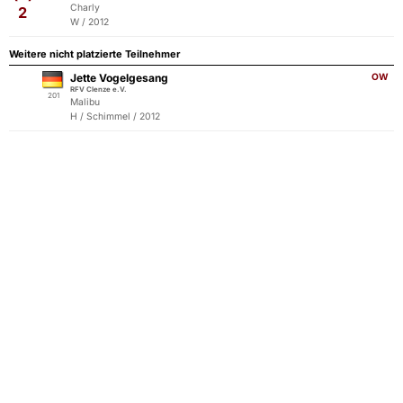
Charly
2
W / 2012
Weitere nicht platzierte Teilnehmer
Jette Vogelgesang
OW
RFV Clenze e.V.
201
Malibu
H / Schimmel / 2012