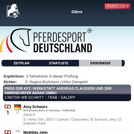
ANMELDEN
Dähre
ZEITPLAN
STARTLISTE
ERGEBNISSE
Ergebnisse:
3 Teilnehmer in dieser Prüfung.
Richter:
C:
Regina Brohmann / Hilke Stampehl
PREIS DER KFZ-WERKSTATT ANDREAS CLAUSSEN UND DER A
BBENDORFER AGRAR GMBH
2 REITER-WB SCHRITT - TRAB - GALOPP
(Z)
Amy Schwarz
RFV Beetzendorf e.V. Henning v.Treffenfeld
1
23
Zenia G
S / Holst / Db / 2007 / Colman / Cascavelle / B: Schwarz, Amy / Z:
Gutezeit, Frank
(Z)
206
Mathilda Jahn