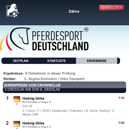
ANMELDEN
Dähre
ZEITPLAN
STARTLISTE
ERGEBNISSE
Ergebnisse:
9 Teilnehmer in dieser Prüfung.
Richter:
C:
Regina Brohmann / Hilke Stampehl
EHRENPREISE VON CROWNCLUB
3 DRESSUR-WB (DW 6, EINZELN)
1
Hedvig Girke
7.70
RFV Kremkau u.Umg.e.V.
18
Dori M
S / Hann / F / 2019 / Destacado / Fidertanz / B: Girke, Hedvig / Z:
Meyer GbR
2
Hedvig Girke
7.50
RFV Kremkau u.Umg.e.V.
19