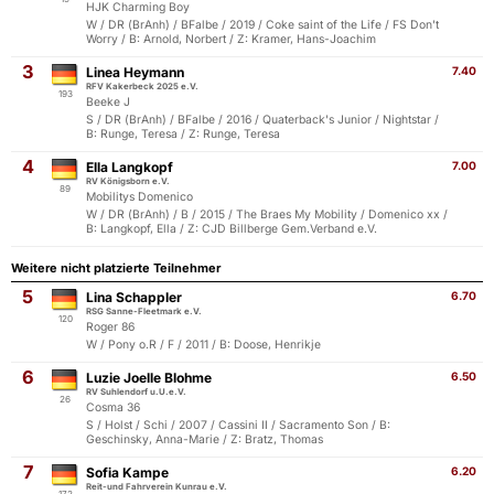
HJK Charming Boy
W / DR (BrAnh) / BFalbe / 2019 / Coke saint of the Life / FS Don't
Worry / B: Arnold, Norbert / Z: Kramer, Hans-Joachim
3
Linea Heymann
7.40
RFV Kakerbeck 2025 e.V.
193
Beeke J
S / DR (BrAnh) / BFalbe / 2016 / Quaterback's Junior / Nightstar /
B: Runge, Teresa / Z: Runge, Teresa
4
Ella Langkopf
7.00
RV Königsborn e.V.
89
Mobilitys Domenico
W / DR (BrAnh) / B / 2015 / The Braes My Mobility / Domenico xx /
B: Langkopf, Ella / Z: CJD Billberge Gem.Verband e.V.
Weitere nicht platzierte Teilnehmer
5
Lina Schappler
6.70
RSG Sanne-Fleetmark e.V.
120
Roger 86
W / Pony o.R / F / 2011 / B: Doose, Henrikje
6
Luzie Joelle Blohme
6.50
RV Suhlendorf u.U.e.V.
26
Cosma 36
S / Holst / Schi / 2007 / Cassini II / Sacramento Son / B:
Geschinsky, Anna-Marie / Z: Bratz, Thomas
7
Sofia Kampe
6.20
Reit-und Fahrverein Kunrau e.V.