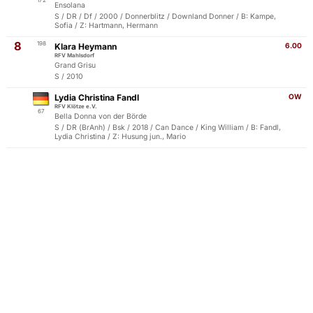
172
Ensolana
S / DR / Df / 2000 / Donnerblitz / Downland Donner / B: Kampe,
Sofia / Z: Hartmann, Hermann
8
198
Klara Heymann
6.00
RFV Mahlsdorf
Grand Grisu
S / 2010
Lydia Christina Fandl
OW
RFV Klötze e.V.
67
Bella Donna von der Börde
S / DR (BrAnh) / Bsk / 2018 / Can Dance / King William / B: Fandl,
Lydia Christina / Z: Husung jun., Mario