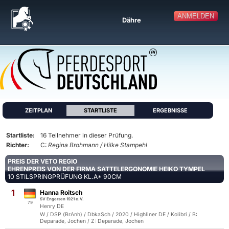
ANMELDEN
Dähre
ZEITPLAN
STARTLISTE
ERGEBNISSE
Startliste:
16 Teilnehmer in dieser Prüfung.
Richter:
C:
Regina Brohmann / Hilke Stampehl
PREIS DER VETO REGIO
EHRENPREIS VON DER FIRMA SATTELERGONOMIE HEIKO TYMPEL
10 STILSPRINGPRÜFUNG KL.A* 90CM
1
Hanna Roitsch
SV Engersen 1921 e.V.
79
Henry DE
W / DSP (BrAnh) / DbkaSch / 2020 / Highliner DE / Kolibri / B:
Deparade, Jochen / Z: Deparade, Jochen