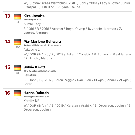
W / Slowakisches Warmblut-CZSB- / Schi / 2008 / Lady's Lower Junior
/ Caspal II / 108HI72 / B: Eyme, Celina
13
Kira Jacobs
RV Etingen e.V.
13
A little Lady J
S / Old / B / 2016 / Acomet / Royal Olymp / B: Jacobs, Norman / Z:
Jacobs, Norman
14
Pia-Marlene Schwarz
Reit-und Fahrverein Kunrau e.V.
200
Askapino 2
W / DSP (BrAnh) / F / 2019 / Askari / Canabis / B: Schwarz, Pia-Marlene
/ Z: Arnold, Marcus
15
Sylvie Kiwitt
RFV Westercelle/Altencelle
64
Bellafina 5
S / Hann / B / 2017 / Balou Peggio / San Juan / B: Apelt, Andrè / Z: Apelt,
Andrè
16
Hanna Roitsch
SV Engersen 1921 e.V.
80
Karelly DE
W / DSP (BrAnh) / B / 2019 / Karajan / Araldik / B: Deparade, Jochen / Z:
Deparade, Jochen