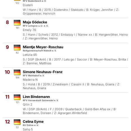
RFV Bodenteich e.V.
122
Diatelli
W / Hann / B / 2015 / Diatendro / Stakkato / B: Krüger, Jennifer / Z:
Grüppemeier, Heinrich
8
Maja Gödecke
RFV Lemgow u.U. e.V.
181
Emely 76
S / Hann / Schwb / 2012 / Embassy I / Narew xx / B: Hergenröther, Heino
/ Z: Hergenröther, Heino
9
Mientje Meyer-Roschau
Reitgemeinschaft Ristedt e.V.
82
Letizia 65
S / DSP (BrAnh) / B / 2017 / Lets go / Saccor / B: Meyer-Roschau, Britta /
Z: Bannier, Matthias
10
Simone Neuhaus-Franz
RFV Mahlsdorf e.V.
194
Madeira N
S / Holst / B / 2019 / Zinedream / Cassini II / B: Neuhaus, Gisela / Z:
Neuhaus, Gisela
11
Linn Bindemann
RFV Hansestadt Salzwedel e.V.
121
Qilin 2
W / DSP (BrAnh) / F / 2009 / Quaterback / Galib Ben Afas ox / B:
Bindemann, Doreen / Z: Agrargen.Winterfeld
12
Celina Eyme
RV Dähre e.V.
22
Salio 5