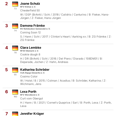
2
Joane Schulz
RFV Klötze e.V.
73
Chesterfield 50
W / DSP (BrAnh) / Schi / 2018 / Calidrio / Canturino / B: Fieker, Hans-
Jürgen / Z: Fieker, Hans-Jürgen
3
Damona Främke
RV Reitstadion Salzwedel e.V.
74
Coming Soon 12
S / Hann / Schi / 2017 / Clinton's Heart / Aarking xx / B: ZG Främke / Z:
ZG Främke
4
Clara Lembke
RFSV Bismark e.V.
78
Cookie dough 8
H / DR (BrAnh) / Schi / 2016 / Del Piero / Diarado / 108DM31 / B:
Deparade, Jochen / Z: Hahn, Andreas
5
Katharina Schröder
Volt.Rspgs Gieseritz e.V.
55
Cosimo Color
W / Holst / B / 2015 / Colman / Acadius / B: Schröder, Katharina / Z:
Wichmann, Jens
6
Lexa Porth
RFV Wendland e.V.
160
Curt vom Obergut
H / Hann / B / 2021 / Cornet's Quaprice / Earl / B: Porth, Lexa / Z: Porth,
Lexa
7
Jennifer Krüger