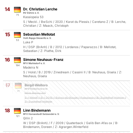
14
Dr. Christian Lerche
RV Dähre e.V.
75
Kassiopeia 53
S / Meckl. / BwSchi / 2020 / Karat du Plessis / Caretano Z / B: Lerche,
Christian / Z: Maack, Christoph
15
Sebastian Mellotat
Volt.Rspgs Gieseritz e.V.
53
Luke P
H / DSP (BrAnh) / B / 2012 / Lordanos / Paparazzo / B: Mellotat,
Sebastian / Z: Plathe, Dirk
16
Simone Neuhaus-Franz
RFV Mahlsdorf e.V.
194
Madeira N
S / Holst / B / 2019 / Zinedream / Cassini II / B: Neuhaus, Gisela / Z:
Neuhaus, Gisela
17
Birgit Wolters
RFV Trebel u.U.e.V.
71
Miss Balou ZH
S / Westf / B / 2015 / Balou du Rouet / Fabuloso / B: Zuchthof Hahler /
Z: Zuchthof Hahler
18
Linn Bindemann
RFV Hansestadt Salzwedel e.V.
121
Qilin 2
W / DSP (BrAnh) / F / 2009 / Quaterback / Galib Ben Afas ox / B:
Bindemann, Doreen / Z: Agrargen.Winterfeld