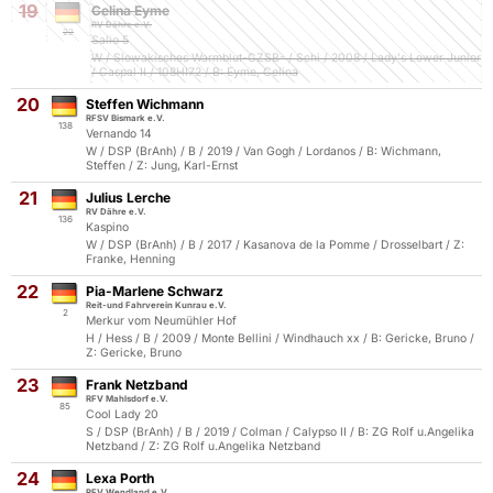
19
Celina Eyme
RV Dähre e.V.
22
Salio 5
W / Slowakisches Warmblut-CZSB- / Schi / 2008 / Lady's Lower Junior
/ Caspal II / 108HI72 / B: Eyme, Celina
20
Steffen Wichmann
RFSV Bismark e.V.
138
Vernando 14
W / DSP (BrAnh) / B / 2019 / Van Gogh / Lordanos / B: Wichmann,
Steffen / Z: Jung, Karl-Ernst
21
Julius Lerche
RV Dähre e.V.
136
Kaspino
W / DSP (BrAnh) / B / 2017 / Kasanova de la Pomme / Drosselbart / Z:
Franke, Henning
22
Pia-Marlene Schwarz
Reit-und Fahrverein Kunrau e.V.
2
Merkur vom Neumühler Hof
H / Hess / B / 2009 / Monte Bellini / Windhauch xx / B: Gericke, Bruno /
Z: Gericke, Bruno
23
Frank Netzband
RFV Mahlsdorf e.V.
85
Cool Lady 20
S / DSP (BrAnh) / B / 2019 / Colman / Calypso II / B: ZG Rolf u.Angelika
Netzband / Z: ZG Rolf u.Angelika Netzband
24
Lexa Porth
RFV Wendland e.V.