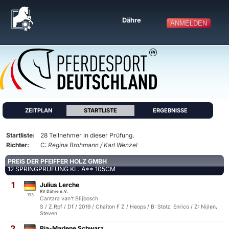
Dähre
ANMELDEN
ZEITPLAN
STARTLISTE
ERGEBNISSE
Startliste:
28 Teilnehmer in dieser Prüfung.
Richter:
C:
Regina Brohmann / Karl Wenzel
PREIS DER PFEIFFER HOLZ GMBH
12 SPRINGPRÜFUNG KL. A** 105CM
1
Julius Lerche
RV Dähre e.V.
133
Cantara van't Blijbosch
S / Z.Rpf / Df / 2019 / Chaiton F Z / Heops / B: Stolz, Enrico / Z: Nijlen,
Steven
2
Pia-Marlene Schwarz