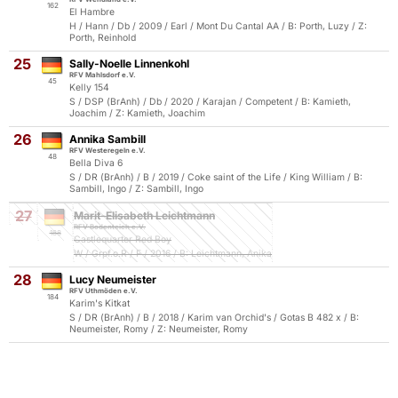
162
El Hambre
H / Hann / Db / 2009 / Earl / Mont Du Cantal AA / B: Porth, Luzy / Z:
Porth, Reinhold
25
Sally-Noelle Linnenkohl
RFV Mahlsdorf e.V.
45
Kelly 154
S / DSP (BrAnh) / Db / 2020 / Karajan / Competent / B: Kamieth,
Joachim / Z: Kamieth, Joachim
26
Annika Sambill
RFV Westeregeln e.V.
48
Bella Diva 6
S / DR (BrAnh) / B / 2019 / Coke saint of the Life / King William / B:
Sambill, Ingo / Z: Sambill, Ingo
27
Marit-Elisabeth Leichtmann
RFV Bodenteich e.V.
188
Castlequarter Red Boy
W / Grpf.o.R / F / 2016 / B: Leichtmann, Anika
28
Lucy Neumeister
RFV Uthmöden e.V.
184
Karim's Kitkat
S / DR (BrAnh) / B / 2018 / Karim van Orchid's / Gotas B 482 x / B:
Neumeister, Romy / Z: Neumeister, Romy