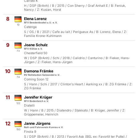
Caristo K
H / DSP (BrAnh) / B / 2015 / Con Sherry / Graf Anhalt E / B: Feniuk,
Nancy / Z: Kusian, Horst
8
Elena Lorenz
RFV Beedenbostel u.U. e.V.
10
Catenga
S / OS / B / 2021 / Cafe au lait / Perigueux As / B: Lorenz, Elena / Z:
Familie Krone-Kuhlmann
9
Joane Schulz
RFV Klötze e.V.
73
Chesterfield 50
W / DSP (BrAnh) / Schi / 2018 / Calidrio / Canturino / B: Fieker, Hans-
Jürgen / Z: Fieker, Hans-Jürgen
10
Damona Främke
RV Reitstadion Salzwedel e.V.
74
Coming Soon 12
S / Hann / Schi / 2017 / Clinton's Heart / Aarking xx / B: ZG Främke / Z:
ZG Främke
11
Jennifer Krüger
RFV Bodenteich e.V.
122
Diatelli
W / Hann / B / 2015 / Diatendro / Stakkato / B: Krüger, Jennifer / Z:
Grüppemeier, Heinrich
12
Janne Jürgens
Reit-und Fahrverein Kunrau e.V.
150
Finola 9
S / DSP (BrAnh) / B / 2013 / Favorit Ask (BEL ex: Favortit ter Putte) /