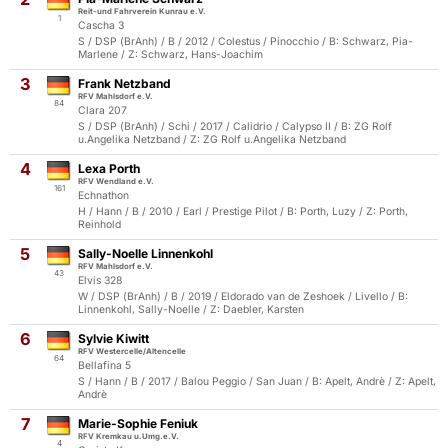
Reit-und Fahrverein Kunrau e.V.
1
Cascha 3
S / DSP (BrAnh) / B / 2012 / Colestus / Pinocchio / B: Schwarz, Pia-
Marlene / Z: Schwarz, Hans-Joachim
3
Frank Netzband
RFV Mahlsdorf e.V.
84
Clara 207
S / DSP (BrAnh) / Schi / 2017 / Calidrio / Calypso II / B: ZG Rolf
u.Angelika Netzband / Z: ZG Rolf u.Angelika Netzband
4
Lexa Porth
RFV Wendland e.V.
161
Echnathon
H / Hann / B / 2010 / Earl / Prestige Pilot / B: Porth, Luzy / Z: Porth,
Reinhold
5
Sally-Noelle Linnenkohl
RFV Mahlsdorf e.V.
43
Elvis 328
W / DSP (BrAnh) / B / 2019 / Eldorado van de Zeshoek / Livello / B:
Linnenkohl, Sally-Noelle / Z: Daebler, Karsten
6
Sylvie Kiwitt
RFV Westercelle/Altencelle
64
Bellafina 5
S / Hann / B / 2017 / Balou Peggio / San Juan / B: Apelt, Andrè / Z: Apelt,
Andrè
7
Marie-Sophie Feniuk
RFV Kremkau u.Umg.e.V.
4