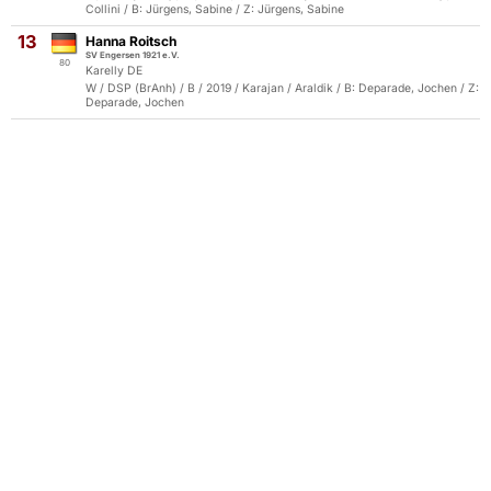
Collini / B: Jürgens, Sabine / Z: Jürgens, Sabine
13
Hanna Roitsch
SV Engersen 1921 e.V.
80
Karelly DE
W / DSP (BrAnh) / B / 2019 / Karajan / Araldik / B: Deparade, Jochen / Z:
Deparade, Jochen