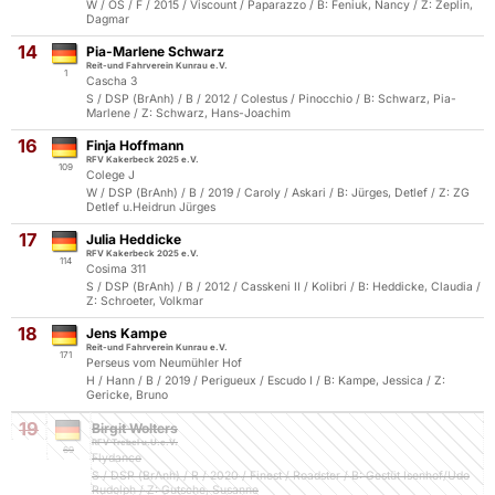
W / OS / F / 2015 / Viscount / Paparazzo / B: Feniuk, Nancy / Z: Zeplin,
Dagmar
14
Pia-Marlene Schwarz
Reit-und Fahrverein Kunrau e.V.
1
Cascha 3
S / DSP (BrAnh) / B / 2012 / Colestus / Pinocchio / B: Schwarz, Pia-
Marlene / Z: Schwarz, Hans-Joachim
16
Finja Hoffmann
RFV Kakerbeck 2025 e.V.
109
Colege J
W / DSP (BrAnh) / B / 2019 / Caroly / Askari / B: Jürges, Detlef / Z: ZG
Detlef u.Heidrun Jürges
17
Julia Heddicke
RFV Kakerbeck 2025 e.V.
114
Cosima 311
S / DSP (BrAnh) / B / 2012 / Casskeni II / Kolibri / B: Heddicke, Claudia /
Z: Schroeter, Volkmar
18
Jens Kampe
Reit-und Fahrverein Kunrau e.V.
171
Perseus vom Neumühler Hof
H / Hann / B / 2019 / Perigueux / Escudo I / B: Kampe, Jessica / Z:
Gericke, Bruno
19
Birgit Wolters
RFV Trebel u.U.e.V.
69
Flydance
S / DSP (BrAnh) / R / 2020 / Finest / Roadster / B: Gestüt Isenhof/Udo
Rudolph / Z: Gutsche, Susanne