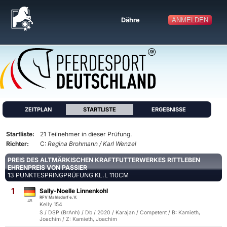
Dähre
ANMELDEN
ZEITPLAN
STARTLISTE
ERGEBNISSE
Startliste:
21 Teilnehmer in dieser Prüfung.
Richter:
C:
Regina Brohmann / Karl Wenzel
PREIS DES ALTMÄRKISCHEN KRAFTFUTTERWERKES RITTLEBEN
EHRENPREIS VON PASSIER
13 PUNKTESPRINGPRÜFUNG KL.L 110CM
1
Sally-Noelle Linnenkohl
RFV Mahlsdorf e.V.
45
Kelly 154
S / DSP (BrAnh) / Db / 2020 / Karajan / Competent / B: Kamieth,
Joachim / Z: Kamieth, Joachim