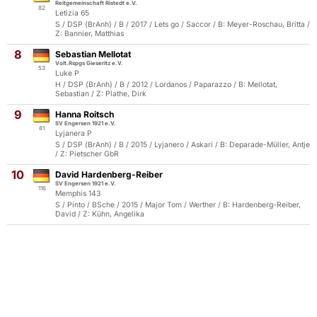
Reitgemeinschaft Ristedt e.V.
82
Letizia 65
S / DSP (BrAnh) / B / 2017 / Lets go / Saccor / B: Meyer-Roschau, Britta /
Z: Bannier, Matthias
8
Sebastian Mellotat
Volt.Rspgs Gieseritz e.V.
53
Luke P
H / DSP (BrAnh) / B / 2012 / Lordanos / Paparazzo / B: Mellotat,
Sebastian / Z: Plathe, Dirk
9
Hanna Roitsch
SV Engersen 1921 e.V.
81
Lyjanera P
S / DSP (BrAnh) / B / 2015 / Lyjanero / Askari / B: Deparade-Müller, Antje
/ Z: Pietscher GbR
10
David Hardenberg-Reiber
SV Engersen 1921 e.V.
116
Memphis 143
S / Pinto / BSche / 2015 / Major Tom / Werther / B: Hardenberg-Reiber,
David / Z: Kühn, Angelika