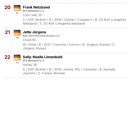
20
Frank Netzband
RFV Mahlsdorf e.V.
85
Cool Lady 20
S / DSP (BrAnh) / B / 2019 / Colman / Calypso II / B: ZG Rolf u.Angelika
Netzband / Z: ZG Rolf u.Angelika Netzband
21
Jette Jürgens
Reit-und Fahrverein Kunrau e.V.
149
Cloud 65
W / Holst / B / 2017 / Caracho / Carrico / B: Jürgens, Ronald / Z:
Jürgens, Ronald
22
Sally-Noelle Linnenkohl
RFV Mahlsdorf e.V.
44
Hailey 28
S / DSP (BrAnh) / B / 2018 / Harley VDL / Cellestial / B: Kamieth,
Joachim / Z: Franke, Michael