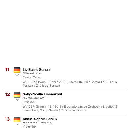
11
Liv Elaine Schulz
RV Kemnitz e.V.
108
Monte-Cristo
W / DSP (BrAnh) / Schi / 2009 / Monte Bellini / Korsar I / B: Claus,
Torsten / Z: Claus, Torsten
12
Sally-Noelle Linnenkohl
RFV Mahlsdorf e.V.
43
Elvis 328
W / DSP (BrAnh) / B / 2019 / Eldorado van de Zeshoek / Livello / B:
Linnenkohl, Sally-Noelle / Z: Daebler, Karsten
13
Marie-Sophie Feniuk
RFV Kremkau u.Umg.e.V.
5
Victor 184