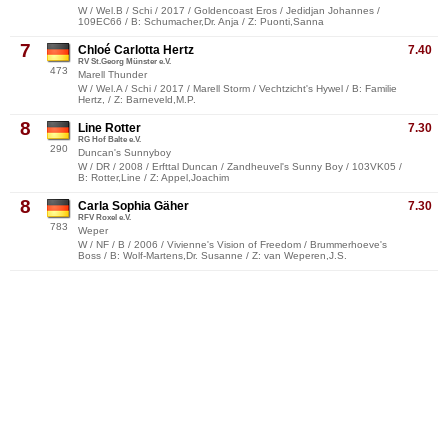
W / Wel.B / Schi / 2017 / Goldencoast Eros / Jedidjan Johannes /
109EC66 / B: Schumacher,Dr. Anja / Z: Puonti,Sanna
7
Chloé Carlotta Hertz
7.40
RV St.Georg Münster e.V.
473
Marell Thunder
W / Wel.A / Schi / 2017 / Marell Storm / Vechtzicht's Hywel / B: Familie
Hertz, / Z: Barneveld,M.P.
8
Line Rotter
7.30
RG Hof Balte e.V.
290
Duncan's Sunnyboy
W / DR / 2008 / Erfttal Duncan / Zandheuvel's Sunny Boy / 103VK05 /
B: Rotter,Line / Z: Appel,Joachim
8
Carla Sophia Gäher
7.30
RFV Roxel e.V.
783
Weper
W / NF / B / 2006 / Vivienne's Vision of Freedom / Brummerhoeve's
Boss / B: Wolf-Martens,Dr. Susanne / Z: van Weperen,J.S.