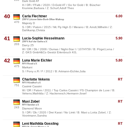
Dark Gold AT
H / DR / FFalb / 2020 / D-Gold AT / Go for Gold / B: Büscher
Krumme,Barbara / Z: Schurf,Adolf Theo
40
Carla Flechtner
6.00
ZRFV Lützow Selm-Bork-Olfen-Waltrop
470
Majesty D
S / DR / Palom / 2015 / Mc Fly High D / Merano / B: Arndt,Wilhelm / Z:
Dahlkamp,Christa
41
Lucia-Sophie Hesselmann
5.90
ZRFV Auf der Gethe e.V.
203
Darcy 25
W / DR / Db / 2006 / Dumas / Night-Star I / 107HY59 / B: Pögel,Lena /
Z: GKS GmbH&Co Gestüt Erlenbruch KG,
42
Luna Marie Eichler
5.80
RFV Roxel e.V.
475
Markani
S / Pony o.R / F / 2012 / B: Artmann-Eichler,Julia
Charlotte Vekens
RT
RFV Hövelhof e.V.
751
Casimir Cassini
W / DR / Palom / 2011 / Top Carlos Cassini / FS Champion de Luxe / B:
Vekens,Mathilda / Z: Hackenesch,Hermann-Josef
Maxi Zobel
RT
RFV Senden e.V.
243
Diamond Moon
S / DR / Db / 2020 / Drei Karat / No Limit / B: Maxi u.Lotta Zobel, / Z:
Voortmann,Sandra
Leni Mathilda Gossling
RT
RFV St. Georg Werne e. V.