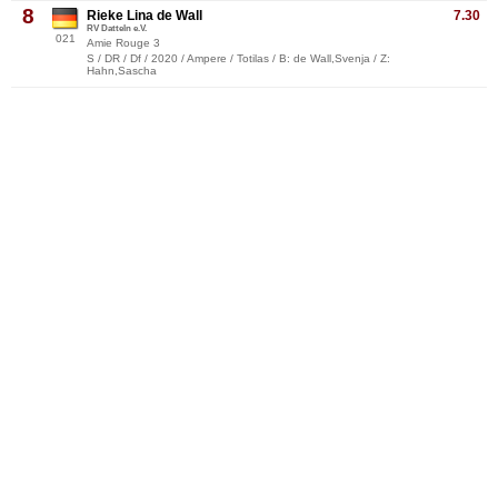
8
Rieke Lina de Wall
7.30
RV Datteln e.V.
021
Amie Rouge 3
S / DR / Df / 2020 / Ampere / Totilas / B: de Wall,Svenja / Z:
Hahn,Sascha