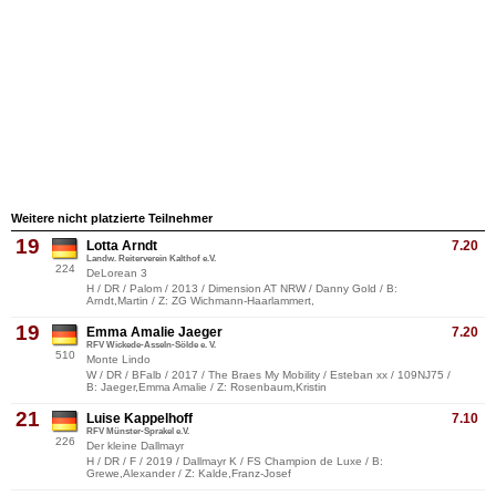
Weitere nicht platzierte Teilnehmer
19
Lotta Arndt
7.20
Landw. Reiterverein Kalthof e.V.
224
DeLorean 3
H / DR / Palom / 2013 / Dimension AT NRW / Danny Gold / B:
Arndt,Martin / Z: ZG Wichmann-Haarlammert,
19
Emma Amalie Jaeger
7.20
RFV Wickede-Asseln-Sölde e. V.
510
Monte Lindo
W / DR / BFalb / 2017 / The Braes My Mobility / Esteban xx / 109NJ75 /
B: Jaeger,Emma Amalie / Z: Rosenbaum,Kristin
21
Luise Kappelhoff
7.10
RFV Münster-Sprakel e.V.
226
Der kleine Dallmayr
H / DR / F / 2019 / Dallmayr K / FS Champion de Luxe / B:
Grewe,Alexander / Z: Kalde,Franz-Josef