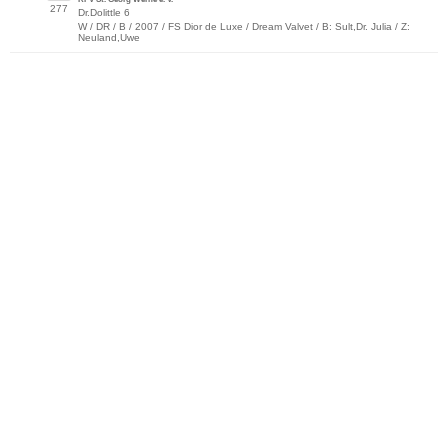
277
Dr.Dolittle 6
W / DR / B / 2007 / FS Dior de Luxe / Dream Valvet / B: Sult,Dr. Julia / Z:
Neuland,Uwe