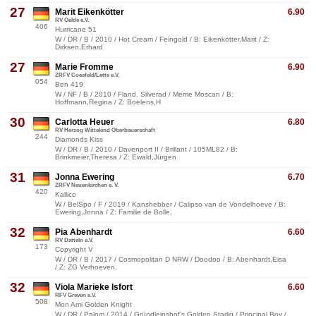
27
Marit Eikenkötter
6.90
RV Oelde e.V.
406
Hurricane 51
W / DR / B / 2010 / Hot Cream / Feingold / B: Eikenkötter,Marit / Z:
Dirksen,Erhard
27
Marie Fromme
6.90
ZRFV Coesfeld/Lette e.V.
054
Ben 419
W / NF / B / 2010 / Fland. Silverad / Merrie Moscan / B:
Hoffmann,Regina / Z: Boelens,H
30
Carlotta Heuer
6.80
RV Herzog Wittekind Oberbauerschaft
244
Diamonds Kiss
W / DR / B / 2010 / Davenport II / Brillant / 105ML82 / B:
Brinkmeier,Theresa / Z: Ewald,Jürgen
31
Jonna Ewering
6.70
ZRFV Neuenkirchen e. V.
420
Kallico
W / BelSpo / F / 2019 / Kanshebber / Calipso van de Vondelhoeve / B:
Ewering,Jonna / Z: Familie de Bolle,
32
Pia Abenhardt
6.60
RV Datteln e.V.
173
Copyright V
W / DR / B / 2017 / Cosmopolitan D NRW / Doodoo / B: Abenhardt,Eisa
/ Z: ZG Verhoeven,
32
Viola Marieke Isfort
6.60
RFV Greven e.V.
508
Mon Ami Golden Knight
W / DR / Palom / 2014 / Gründleinshof's Golden Starlig / Principal Boy /