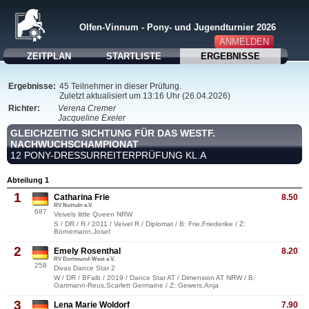
Olfen-Vinnum - Pony- und Jugendturnier 2026
ANMELDEN
ZEITPLAN
STARTLISTE
ERGEBNISSE
Ergebnisse:
45 Teilnehmer in dieser Prüfung.
Zuletzt aktualisiert um 13:16 Uhr (26.04.2026)
Richter:
Verena Cremer
Jacqueline Exeler
GLEICHZEITIG SICHTUNG FÜR DAS WESTF.
NACHWUCHSCHAMPIONAT
12 PONY-DRESSURREITERPRÜFUNG KL.A
Abteilung 1
1
Catharina Frie
8.50
RV Nottuln e.V.
687
Veivels little Queen NRW
S / DR / R / 2011 / Veivel R / Diplomat / B: Frie,Friederike / Z:
Börnemann,Josef
2
Emely Rosenthal
8.20
RV Dortmund-West e.V.
258
Divas Dance Star 2
W / DR / BFalb / 2019 / Dance Star AT / Dimension AT NRW / B:
Gartmann-Reus,Scarlett Germaine / Z: Gewers,Anja
3
Lena Marie Woldorf
7.90