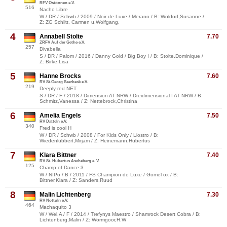
RFV Ostönnen e.V.
516
Nacho Libre
W / DR / Schwb / 2009 / Noir de Luxe / Merano / B: Woldorf,Susanne /
Z: ZG Schlitt, Carmen u.Wolfgang,
4
Annabell Stolte
7.70
ZRFV Auf der Gethe e.V.
257
Divabella
S / DR / Palom / 2016 / Danny Gold / Big Boy I / B: Stolte,Dominique /
Z: Birke,Lisa
5
Hanne Brocks
7.60
RV St.Georg Saerbeck e.V.
219
Deeply red NET
S / DR / F / 2018 / Dimension AT NRW / Dreidimensional I AT NRW / B:
Schmitz,Vanessa / Z: Nettebrock,Christina
6
Amelia Engels
7.50
RV Datteln e.V.
340
Fred is cool H
W / DR / Schwb / 2008 / For Kids Only / Liostro / B:
Wiedenlübbert,Mirjam / Z: Heinemann,Hubertus
7
Klara Bittner
7.40
RV St. Hubertus Ascheberg e. V.
125
Champ of Dance 3
W / NIPo / B / 2011 / FS Champion de Luxe / Gomel ox / B:
Bittner,Klara / Z: Sanders,Ruud
8
Malin Lichtenberg
7.30
RV Nottuln e.V.
464
Machaquito 3
W / Wel.A / F / 2014 / Trefynys Maestro / Shamrock Desert Cobra / B:
Lichtenberg,Malin / Z: Wormgoor,H.W