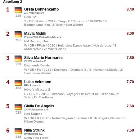
Abteilung 2
1
Greta Bohnenkamp
8.40
ZRFV Borken e.V.
225
Demi 12
S / DR / Palom / 2012 / Diego P / Domingo / 109PR36 / B:
Bohnenkamp,Kim / Z: Steinheuer,Werner
2
Mayla Midilli
8.00
PferdeSV St. Michael Endeln e. V.
601
RM Dancing One
W / DR / FFalb / 2020 / Heitholms Dance Away / Noir de Luxe / B:
Midilli,Nicole / Z: Maier,Roland
3
Silva-Marie Hermanns
7.80
ZRFV Lembeck e.V.
233
Desmonds Dandy
W / DR / Fis / 2021 / Desmond / Deinhard B / B: Hermanns,Nicole / Z:
Steinheuer,Werner
4
Luisa Veltmann
7.70
RFV Roxel e.V.
404
Hövel's Miracula S
S / DR / B / 2013 / Miraculix / Voyager / B: Schult,Dr. Friedhelm / Z:
Schult,Dr. Friedhelm
5
Giulia De Angelis
7.60
ZRFV Albachten e. V.
523
Neo Nagano
W / DR / B / 2013 / Nobel Nagano / Landois / B: de Angelis,Claudia / Z:
Kötter,Dietmar
6
Nilla Strunk
7.50
RV Hellefeld e.V.
538
North Finn Flame