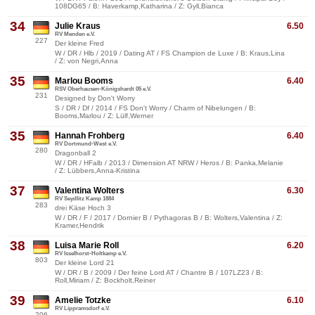
108DG65 / B: Haverkamp,Katharina / Z: Gyll,Bianca
34
Julie Kraus
6.50
RV Menden e.V.
227
Der kleine Fred
W / DR / Hlb / 2019 / Dating AT / FS Champion de Luxe / B: Kraus,Lina
/ Z: von Negri,Anna
35
Marlou Booms
6.40
RSV Oberhausen-Königshardt 05 e.V.
231
Designed by Don't Worry
S / DR / Df / 2014 / FS Don't Worry / Charm of Nibelungen / B:
Booms,Marlou / Z: Lülf,Werner
35
Hannah Frohberg
6.40
RV Dortmund-West e.V.
280
Dragonball 2
W / DR / HFalb / 2013 / Dimension AT NRW / Heros / B: Panka,Melanie
/ Z: Lübbers,Anna-Kristina
37
Valentina Wolters
6.30
RV Seydlitz Kamp 1884
283
drei Käse Hoch 3
W / DR / F / 2017 / Dornier B / Pythagoras B / B: Wolters,Valentina / Z:
Kramer,Hendrik
38
Luisa Marie Roll
6.20
RV Isselhorst-Holtkamp e.V.
803
Der kleine Lord 21
W / DR / B / 2009 / Der feine Lord AT / Chantre B / 107LZ23 / B:
Roll,Miriam / Z: Bockholt,Reiner
39
Amelie Totzke
6.10
RV Lippramsdorf e.V.
206