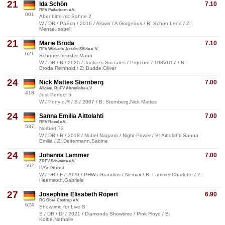
21
Ida Schön
7.10
RFV Paderborn e.V.
001
Aber bitte mit Sahne 2
W / DR / PaSch / 2016 / Alswin / A Gorgeous / B: Schön,Lena / Z:
Mense,Isabel
21
Marie Broda
7.10
RFV Wickede-Asseln-Sölde e. V.
621
Schöner fremder Mann
W / DR / B / 2020 / Jonker's Socrates / Popcorn / 108VU17 / B:
Broda,Reinhold / Z: Budde,Oliver
24
Nick Mattes Sternberg
7.00
Allgem. RuFV Ahrenlohe e.V
418
Just Perfect 5
W / Pony o.R / B / 2007 / B: Sternberg,Nick Mattes
24
Sanna Emilia Aittolahti
7.00
RFV Roxel e.V.
537
Norbert 72
W / DR / B / 2018 / Nobel Nagano / Night-Power / B: Aittolahti,Sanna
Emilia / Z: Deitermann,Sabine
24
Johanna Lämmer
7.00
ZRFV Schwerte e.V.
562
PAV Ghost
W / DR / F / 2020 / PHWs Grandios / Nemax / B: Lämmer,Charlotte / Z:
Heemsoth,Gabriele
27
Josephine Elisabeth Röpert
6.90
RG Ober-Castrop e.V.
624
Showtime for Live S
S / DR / Df / 2021 / Diamonds Showtime / Pink Floyd / B:
Kolbe,Nathalie