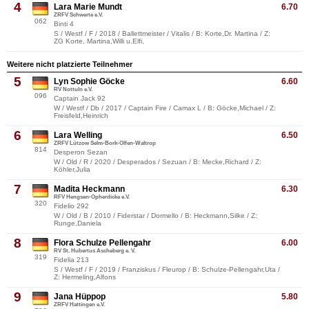
4
Lara Marie Mundt
6.70
ZRFV Schwerte e.V.
062
Binti 4
S / Westf / F / 2018 / Ballettmeister / Vitalis / B: Korte,Dr. Martina / Z:
ZG Korte, Martina,Willi u.Elfi,
Weitere nicht platzierte Teilnehmer
5
Lyn Sophie Göcke
6.60
RV Nottuln e.V.
096
Captain Jack 92
W / Westf / Db / 2017 / Captain Fire / Camax L / B: Göcke,Michael / Z:
Freisfeld,Heinrich
6
Lara Welling
6.50
ZRFV Lützow Selm-Bork-Olfen-Waltrop
814
Desperon Sezan
W / Old / R / 2020 / Desperados / Sezuan / B: Mecke,Richard / Z:
Köhler,Julia
7
Madita Heckmann
6.30
RFV Hengsen-Opherdicke e.V.
320
Fidelio 292
W / Old / B / 2010 / Fiderstar / Dormello / B: Heckmann,Silke / Z:
Runge,Daniela
8
Flora Schulze Pellengahr
6.00
RV St. Hubertus Ascheberg e. V.
319
Fidelia 213
S / Westf / F / 2019 / Franziskus / Fleurop / B: Schulze-Pellengahr,Uta /
Z: Hermeling,Alfons
9
Jana Hüppop
5.80
ZRFV Hattingen e.V.