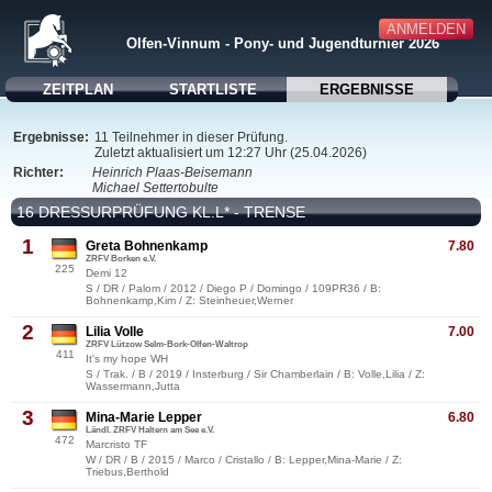
ANMELDEN
Olfen-Vinnum - Pony- und Jugendturnier 2026
ZEITPLAN
STARTLISTE
ERGEBNISSE
Ergebnisse:
11 Teilnehmer in dieser Prüfung.
Zuletzt aktualisiert um 12:27 Uhr (25.04.2026)
Richter:
Heinrich Plaas-Beisemann
Michael Settertobulte
16 DRESSURPRÜFUNG KL.L* - TRENSE
1
Greta Bohnenkamp
7.80
ZRFV Borken e.V.
225
Demi 12
S / DR / Palom / 2012 / Diego P / Domingo / 109PR36 / B:
Bohnenkamp,Kim / Z: Steinheuer,Werner
2
Lilia Volle
7.00
ZRFV Lützow Selm-Bork-Olfen-Waltrop
411
It's my hope WH
S / Trak. / B / 2019 / Insterburg / Sir Chamberlain / B: Volle,Lilia / Z:
Wassermann,Jutta
3
Mina-Marie Lepper
6.80
Ländl. ZRFV Haltern am See e.V.
472
Marcristo TF
W / DR / B / 2015 / Marco / Cristallo / B: Lepper,Mina-Marie / Z:
Triebus,Berthold