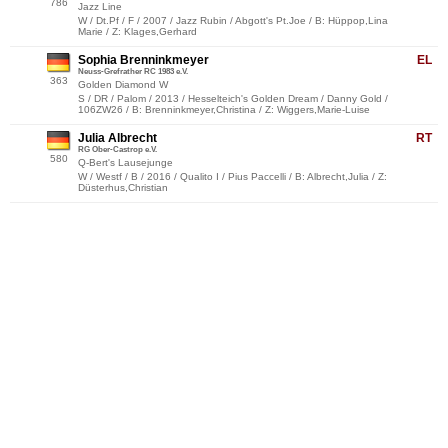
786
Jazz Line
W / Dt.Pf / F / 2007 / Jazz Rubin / Abgott's Pt.Joe / B: Hüppop,Lina
Marie / Z: Klages,Gerhard
Sophia Brenninkmeyer
EL
Neuss-Grefrather RC 1983 e.V.
363
Golden Diamond W
S / DR / Palom / 2013 / Hesselteich's Golden Dream / Danny Gold /
106ZW26 / B: Brenninkmeyer,Christina / Z: Wiggers,Marie-Luise
Julia Albrecht
RT
RG Ober-Castrop e.V.
580
Q-Bert's Lausejunge
W / Westf / B / 2016 / Qualito I / Pius Paccelli / B: Albrecht,Julia / Z:
Düsterhus,Christian