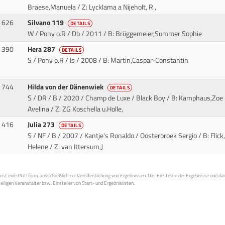
Braese,Manuela / Z: Lycklama a Nijeholt, R.,
626
Silvano 119
DETAILS
W / Pony o.R / Db / 2011
/ B: Brüggemeier,Summer Sophie
390
Hera 287
DETAILS
S / Pony o.R / Is / 2008
/ B: Martin,Caspar-Constantin
744
Hilda von der Dänenwiek
DETAILS
S / DR / B / 2020 / Champ de Luxe / Black Boy
/ B: Kamphaus,Zoe
Avelina / Z: ZG Koschella u.Holle,
416
Julia 273
DETAILS
S / NF / B / 2007 / Kantje's Ronaldo / Oosterbroek Sergio
/ B: Flick
Helene / Z: van Ittersum,J
st eine Plattform, ausschließlich zur Veröffentlichung von Ergebnissen. Das Einstellen der Ergebnisse und da
weiligen Veranstalter bzw. Einsteller von Start- und Ergebnislisten.