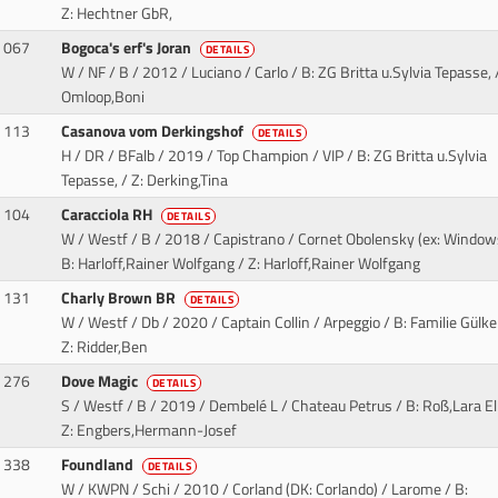
Z: Hechtner GbR,
067
Bogoca's erf's Joran
DETAILS
W / NF / B / 2012 / Luciano / Carlo
/ B: ZG Britta u.Sylvia Tepasse, /
Omloop,Boni
113
Casanova vom Derkingshof
DETAILS
H / DR / BFalb / 2019 / Top Champion / VIP
/ B: ZG Britta u.Sylvia
Tepasse, / Z: Derking,Tina
104
Caracciola RH
DETAILS
W / Westf / B / 2018 / Capistrano / Cornet Obolensky (ex: Window
B: Harloff,Rainer Wolfgang / Z: Harloff,Rainer Wolfgang
131
Charly Brown BR
DETAILS
W / Westf / Db / 2020 / Captain Collin / Arpeggio
/ B: Familie Gülker
Z: Ridder,Ben
276
Dove Magic
DETAILS
S / Westf / B / 2019 / Dembelé L / Chateau Petrus
/ B: Roß,Lara El
Z: Engbers,Hermann-Josef
338
Foundland
DETAILS
W / KWPN / Schi / 2010 / Corland (DK: Corlando) / Larome
/ B: