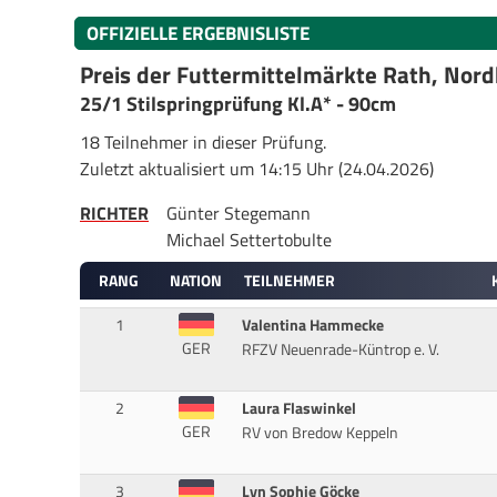
OFFIZIELLE ERGEBNISLISTE
Preis der Futtermittelmärkte Rath, No
25/1 Stilspringprüfung Kl.A* - 90cm
18 Teilnehmer in dieser Prüfung.
Zuletzt aktualisiert um 14:15 Uhr (24.04.2026)
RICHTER
Günter Stegemann
Michael Settertobulte
RANG
NATION
TEILNEHMER
1
Valentina Hammecke
GER
RFZV Neuenrade-Küntrop e. V.
2
Laura Flaswinkel
GER
RV von Bredow Keppeln
3
Lyn Sophie Göcke