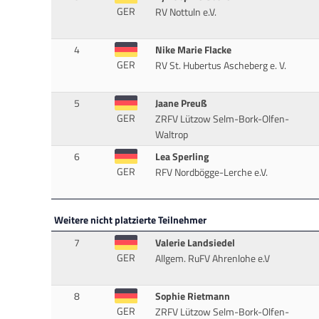
GER
RV Nottuln e.V.
4
Nike Marie Flacke
GER
RV St. Hubertus Ascheberg e. V.
5
Jaane Preuß
GER
ZRFV Lützow Selm-Bork-Olfen-
Waltrop
6
Lea Sperling
GER
RFV Nordbögge-Lerche e.V.
Weitere nicht platzierte Teilnehmer
7
Valerie Landsiedel
GER
Allgem. RuFV Ahrenlohe e.V
8
Sophie Rietmann
GER
ZRFV Lützow Selm-Bork-Olfen-