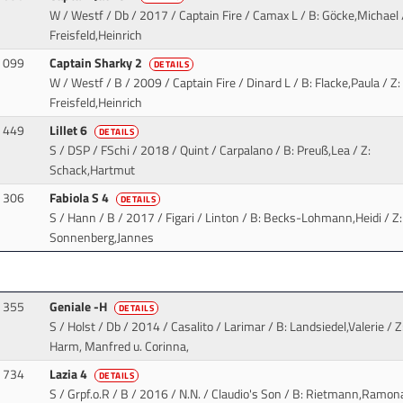
W / Westf / Db / 2017 / Captain Fire / Camax L
/ B: Göcke,Michael 
Freisfeld,Heinrich
099
Captain Sharky 2
DETAILS
W / Westf / B / 2009 / Captain Fire / Dinard L
/ B: Flacke,Paula / Z:
Freisfeld,Heinrich
449
Lillet 6
DETAILS
S / DSP / FSchi / 2018 / Quint / Carpalano
/ B: Preuß,Lea / Z:
Schack,Hartmut
306
Fabiola S 4
DETAILS
S / Hann / B / 2017 / Figari / Linton
/ B: Becks-Lohmann,Heidi / Z:
Sonnenberg,Jannes
355
Geniale -H
DETAILS
S / Holst / Db / 2014 / Casalito / Larimar
/ B: Landsiedel,Valerie / Z
Harm, Manfred u. Corinna,
734
Lazia 4
DETAILS
S / Grpf.o.R / B / 2016 / N.N. / Claudio's Son
/ B: Rietmann,Ramona