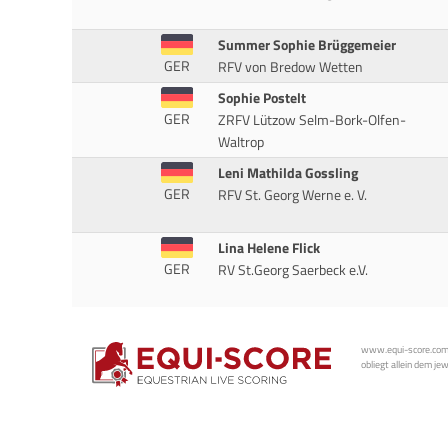
Summer Sophie Brüggemeier
GER
RFV von Bredow Wetten
Sophie Postelt
GER
ZRFV Lützow Selm-Bork-Olfen-
Waltrop
Leni Mathilda Gossling
GER
RFV St. Georg Werne e. V.
Lina Helene Flick
GER
RV St.Georg Saerbeck e.V.
www.equi-score.com i
obliegt allein dem je