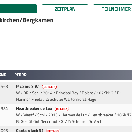
ZEITPLAN
TEILNEHMER
rdkirchen/Bergkamen
KNR
PFERD
568
Picolino S.W.
DETAILS
W / DR / Schi / 2014 / Principal Boy / Bolero
/ 107YN12 / B:
Heinrich,Frieda / Z: Schulze Wartenhorst,Hugo
384
Heartbreaker de Lux
DETAILS
W / Westf / Schi / 2013 / Hermes de Lux / Heartbreaker
/ 106KN2
B: Gestüt Gut Neuenhof KG, / Z: Schürner,Dr. Axel
096
Captain Jack 92
DETAILS