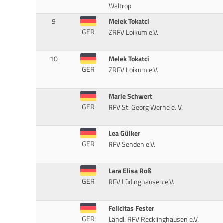
Waltrop
9
Melek Tokatci
GER
ZRFV Loikum e.V.
10
Melek Tokatci
GER
ZRFV Loikum e.V.
Marie Schwert
GER
RFV St. Georg Werne e. V.
Lea Gülker
GER
RFV Senden e.V.
Lara Elisa Roß
GER
RFV Lüdinghausen e.V.
Felicitas Fester
GER
Ländl. RFV Recklinghausen e.V.