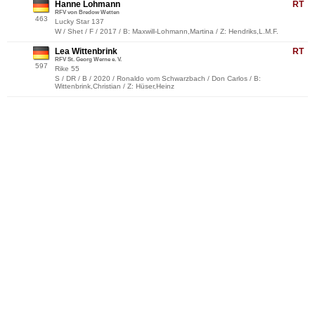
Hanne Lohmann
RT
RFV von Bredow Wetten
463
Lucky Star 137
W / Shet / F / 2017 / B: Maxwill-Lohmann,Martina / Z: Hendriks,L.M.F.
Lea Wittenbrink
RT
RFV St. Georg Werne e. V.
597
Rike 55
S / DR / B / 2020 / Ronaldo vom Schwarzbach / Don Carlos / B:
Wittenbrink,Christian / Z: Hüser,Heinz