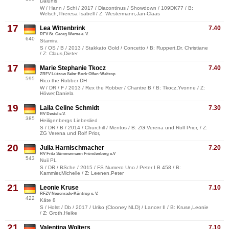
Dalunis
W / Hann / Schi / 2017 / Diacontinus / Showdown / 109DK77 / B:
Welsch,Theresa Isabell / Z: Westermann,Jan-Claas
17
Lea Wittenbrink
7.40
RFV St. Georg Werne e. V.
640
Stamira
S / OS / B / 2013 / Stakkato Gold / Concetto / B: Ruppert,Dr. Christiane
/ Z: Claus,Dieter
17
Marie Stephanie Tkocz
7.40
ZRFV Lützow Selm-Bork-Olfen-Waltrop
595
Rico the Robber DH
W / DR / F / 2013 / Rex the Robber / Chantre B / B: Tkocz,Yvonne / Z:
Höwer,Daniela
19
Laila Celine Schmidt
7.30
RV Destel e.V.
385
Heiligenbergs Liebeslied
S / DR / B / 2014 / Churchill / Mentos / B: ZG Verena und Rolf Prior, / Z:
ZG Verena und Rolf Prior,
20
Julia Harnischmacher
7.20
RV Fritz Sümmermann Fröndenberg e.V
543
Nuii PL
S / DR / BSche / 2015 / FS Numero Uno / Peter I B 458 / B:
Kammler,Michelle / Z: Leenen,Peter
21
Leonie Kruse
7.10
RFZV Neuenrade-Küntrop e. V.
422
Käte 8
S / Holst / Db / 2017 / Uriko (Clooney NLD) / Lancer II / B: Kruse,Leonie
/ Z: Groth,Heike
21
Valentina Wolters
7.10