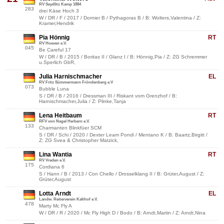
RV Seydlitz Kamp 1884
283
drei Käse Hoch 3
W / DR / F / 2017 / Dornier B / Pythagoras B / B: Wolters,Valentina / Z:
Kramer,Hendrik
Pia Hönnig
RT
RV Hoeven e.V.
045
Be Careful 17
W / DR / B / 2015 / Boritas II / Glanz I / B: Hönnig,Pia / Z: ZG Schremmer
u.Sperlich GbR,
Julia Harnischmacher
EL
RV Fritz Sümmermann Fröndenberg e.V
073
Bubble Luna
S / DR / B / 2016 / Dressman III / Riskant vom Grenzhof / B:
Harnischmacher,Julia / Z: Plinke,Tanja
Lena Heitbaum
RT
RFV von Nagel Herbern e.V.
133
Charmanten Blinkfüer SCM
S / DR / Schi / 2020 / Dexter Leam Pondi / Mentano K / B: Baartz,Birgitt /
Z: ZG Svea & Christopher Matzick,
Lina Wantia
RT
RV Vreden e.V.
175
Cordiana 6
S / Hann / B / 2013 / Con Chello / Drosselklang II / B: Grüter,August / Z:
Grüter,August
Lotta Arndt
EL
Landw. Reiterverein Kalthof e.V.
478
Marty Mc Fly A
W / DR / R / 2020 / Mc Fly High D / Bodo / B: Arndt,Martin / Z: Arndt,Nina