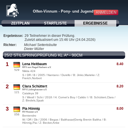
Olfen-Vinnum - Pony- und Jugendturnier 2026
ANMELDEN
ZEITPLAN
STARTLISTE
ERGEBNISSE
Ergebnisse:
29 Teilnehmer in dieser Prüfung.
Zuletzt aktualisiert um 15:46 Uhr (24.04.2026)
Richter:
Michael Settertobulte
Dieter Müller
25/2 STILSPRINGPRÜFUNG KL.A* - 90CM
1
Lena Heitbaum
8.40
RFV von Nagel Herbern e.V.
529
Nikita 424
S / DR / B / 2005 / Nantano / Durello / B: Jinko,Marieke / Z:
Frerich,Norbert
2
Clara Schüttert
8.20
RFV Lüdinghausen e.V.
121
Cataleya 39
S / Westf / Schi / 2018 / H. Cornet's Boy / Calido I / B: Schüttert,Clara /
Z: Bindels,Sjaak
3
Pia Hönnig
8.00
RV Hoeven e.V.
056
Bentendro
W / DR / Db / 2006 / Begas / Balthasar(Gerrig Brenin Baltha / B:
Hönnig,Pia / Z: Becker,Anke