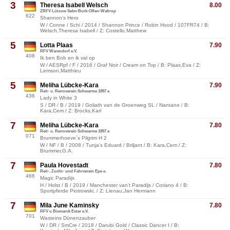
3
Theresa Isabell Welsch
8.00
ZRFV Lützow Selm-Bork-Olfen-Waltrop
622
Shannon's Hero
W / Conne / Schi / 2014 / Shannon Prince / Robin Hood / 107FR74 / B:
Welsch,Theresa Isabell / Z: Costello,Matthew
5
Lotta Plaas
7.90
RFV Warendorf e.V.
408
Ik ben Bob en ik val op
W / AESRpf / F / 2016 / Graf Noir / Cream on Top / B: Plaas,Eva / Z:
Lemson,Matthieu
5
Meliha Lübcke-Kara
7.90
Reit- u. Rennverein Schwarme 1897 e
436
Lady in White 3
S / DR / B / 2019 / Goliath van de Groenweg SL / Nantano / B:
Kara,Cem / Z: Brocks,Karl
7
Meliha Lübcke-Kara
7.80
Reit- u. Rennverein Schwarme 1897 e
071
Brummerhoeve´s Pilgrim H 2
W / NF / B / 2008 / Tunja's Eduard / Briljant / B: Kara,Cem / Z:
Brummer,G.A.
7
Paula Hovestadt
7.80
Reit-, Zucht- und Fahrverein Epe e.
466
Magic Paradijs
H / Holst / B / 2019 / Manchester van't Paradijs / Coriano 4 / B:
Sportpferde Piotrowski, / Z: Lienau,Jan Hermann
7
Mila June Kaminsky
7.80
RFV v. Bismarck Exter e.V.
701
Wasteins Dünenzauber
W / DR / SmCre / 2018 / Darubi Gold / Classic Dancer I / B: