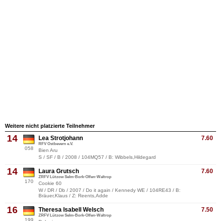
Weitere nicht platzierte Teilnehmer
14
Lea Strotjohann
7.60
RFV Ostbevern e.V.
058
Bien Aru
S / SF / B / 2008 / 104MQ57 / B: Wibbels,Hildegard
14
Laura Grutsch
7.60
ZRFV Lützow Selm-Bork-Olfen-Waltrop
170
Cookie 60
W / DR / Db / 2007 / Do it again / Kennedy WE / 104RE43 / B:
Bräuer,Klaus / Z: Reents,Adde
16
Theresa Isabell Welsch
7.50
ZRFV Lützow Selm-Bork-Olfen-Waltrop
199