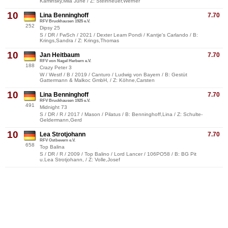
Kaminsky,Mila June / Z: Steinheuer,Werner
10
Lina Benninghoff
7.70
RFV Bruckhausen 1925 e.V.
252
Dipsy 25
S / DR / FwSch / 2021 / Dexter Leam Pondi / Kantje's Carlando / B:
Krings,Sandra / Z: Krings,Thomas
10
Jan Heitbaum
7.70
RFV von Nagel Herbern e.V.
188
Crazy Peter 3
W / Westf / B / 2019 / Canturo / Ludwig von Bayern / B: Gestüt
Gattermann & Malkoc GmbH, / Z: Köhne,Carsten
10
Lina Benninghoff
7.70
RFV Bruckhausen 1925 e.V.
491
Midnight 73
S / DR / R / 2017 / Mason / Pilatus / B: Benninghoff,Lina / Z: Schulte-
Geldermann,Gerd
10
Lea Strotjohann
7.70
RFV Ostbevern e.V.
658
Top Balina
S / DR / R / 2009 / Top Balino / Lord Lancer / 106PO58 / B: BG Pit
u.Lea Strotjohann, / Z: Volle,Josef