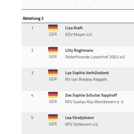
Abteilung 2
1
Lisa Kraft
GER
RZV Mayen e.V.
2
Lilly Roghmans
GER
Reiterfreunde Luisenhof 2002 e.V.
3
Lya Sophie Verhülsdonk
GER
RV von Bredow Keppeln
4
Zoe Sophie Schulze Topphoff
GER
RFV Gustav Rau Westbevern e. V.
5
Lea Strotjohann
GER
RFV Ostbevern e.V.