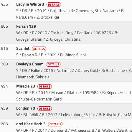
436
Lady in White 3
DETAILS
S / DR / B / 2019 / Goliath van de Groenweg SL / Nantano
/ B:
Kara,Cem / Z: Brocks,Karl
806
Ferrari 129
W / DR / F / 2010 / For Kids Only / Cadillac
/ 108WZ25 / B:
Groeger,Stefan / Z: Groeger,Christina
616
Scanlet
DETAILS
S / Pony o.R / B / 2009
/ B: Windolf,Leni
269
Dooley's Cream
DETAILS
S / DR / Falbe / 2016 / No Limit Z / Danny Gold
/ B: Rotter,Line / Z:
Heemsoth,Gabriele
494
Miracle 23
DETAILS
W / DR / B / 2019 / Mason / Pilatus
/ 109PA84 / B: Küpers,Hubert 
Schulte-Geldermann,Gerd
459
London 70
DETAILS
W / BULWblt / B / 2013 / Luksemburg / Vihur
/ B: Krösche,Clara M
283
drei Käse Hoch 3
DETAILS
W / DR / F / 2017 / Dornier B / Pythagoras B
/ B: Wolters,Valentina