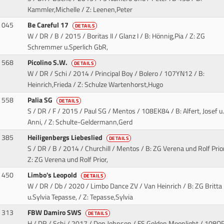
Kammler,Michelle / Z: Leenen,Peter
045
Be Careful 17
DETAILS
W / DR / B / 2015 / Boritas II / Glanz I
/ B: Hönnig,Pia / Z: ZG
Schremmer u.Sperlich GbR,
568
Picolino S.W.
DETAILS
W / DR / Schi / 2014 / Principal Boy / Bolero
/ 107YN12 / B:
Heinrich,Frieda / Z: Schulze Wartenhorst,Hugo
558
Palia SG
DETAILS
S / DR / F / 2015 / Paul SG / Mentos
/ 108EK84 / B: Alfert, Josef u.
Anni, / Z: Schulte-Geldermann,Gerd
385
Heiligenbergs Liebeslied
DETAILS
S / DR / B / 2014 / Churchill / Mentos
/ B: ZG Verena und Rolf Prior
Z: ZG Verena und Rolf Prior,
450
Limbo's Leopold
DETAILS
W / DR / Db / 2020 / Limbo Dance ZV / Van Heinrich
/ B: ZG Britta
u.Sylvia Tepasse, / Z: Tepasse,Sylvia
313
FBW Damiro SWS
DETAILS
H / DR / Schi / 2017 / Don Johnson / FS Golden Moonlight
/ 108Q