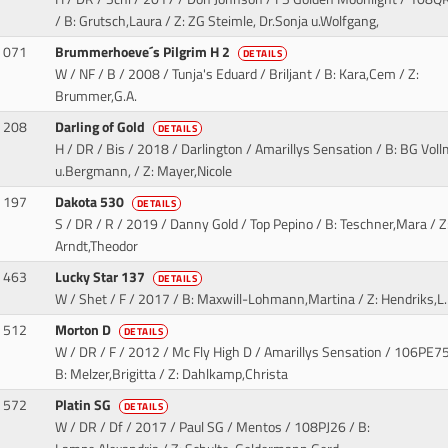
/ B: Grutsch,Laura / Z: ZG Steimle, Dr.Sonja u.Wolfgang,
071
Brummerhoeve´s Pilgrim H 2
DETAILS
W / NF / B / 2008 / Tunja's Eduard / Briljant
/ B: Kara,Cem / Z:
Brummer,G.A.
208
Darling of Gold
DETAILS
H / DR / Bis / 2018 / Darlington / Amarillys Sensation
/ B: BG Voll
u.Bergmann, / Z: Mayer,Nicole
197
Dakota 530
DETAILS
S / DR / R / 2019 / Danny Gold / Top Pepino
/ B: Teschner,Mara / Z
Arndt,Theodor
463
Lucky Star 137
DETAILS
W / Shet / F / 2017
/ B: Maxwill-Lohmann,Martina / Z: Hendriks,L.
512
Morton D
DETAILS
W / DR / F / 2012 / Mc Fly High D / Amarillys Sensation
/ 106PE75
B: Melzer,Brigitta / Z: Dahlkamp,Christa
572
Platin SG
DETAILS
W / DR / Df / 2017 / Paul SG / Mentos
/ 108PJ26 / B: