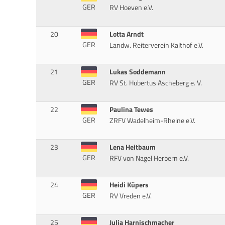
GER
RV Hoeven e.V.
20
Lotta Arndt
GER
Landw. Reiterverein Kalthof e.V.
21
Lukas Soddemann
GER
RV St. Hubertus Ascheberg e. V.
22
Paulina Tewes
GER
ZRFV Wadelheim-Rheine e.V.
23
Lena Heitbaum
GER
RFV von Nagel Herbern e.V.
24
Heidi Küpers
GER
RV Vreden e.V.
25
Julia Harnischmacher