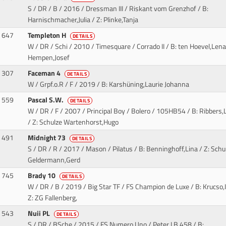
S / DR / B / 2016 / Dressman III / Riskant vom Grenzhof
/ B:
Harnischmacher,Julia / Z: Plinke,Tanja
647
Templeton H
DETAILS
W / DR / Schi / 2010 / Timesquare / Corrado II
/ B: ten Hoevel,Lena 
Hempen,Josef
307
Faceman 4
DETAILS
W / Grpf.o.R / F / 2019
/ B: Karshüning,Laurie Johanna
559
Pascal S.W.
DETAILS
W / DR / F / 2007 / Principal Boy / Bolero
/ 105HB54 / B: Ribbers,
/ Z: Schulze Wartenhorst,Hugo
491
Midnight 73
DETAILS
S / DR / R / 2017 / Mason / Pilatus
/ B: Benninghoff,Lina / Z: Schu
Geldermann,Gerd
745
Brady 10
DETAILS
W / DR / B / 2019 / Big Star TF / FS Champion de Luxe
/ B: Krucso,
Z: ZG Fallenberg,
543
Nuii PL
DETAILS
S / DR / BSche / 2015 / FS Numero Uno / Peter I B 458
/ B: