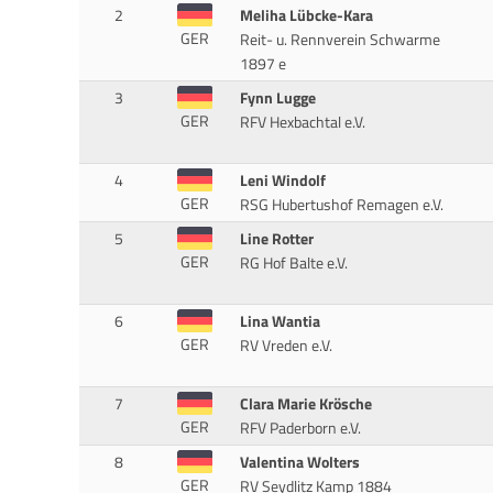
2
Meliha Lübcke-Kara
GER
Reit- u. Rennverein Schwarme
1897 e
3
Fynn Lugge
GER
RFV Hexbachtal e.V.
4
Leni Windolf
GER
RSG Hubertushof Remagen e.V.
5
Line Rotter
GER
RG Hof Balte e.V.
6
Lina Wantia
GER
RV Vreden e.V.
7
Clara Marie Krösche
GER
RFV Paderborn e.V.
8
Valentina Wolters
GER
RV Seydlitz Kamp 1884