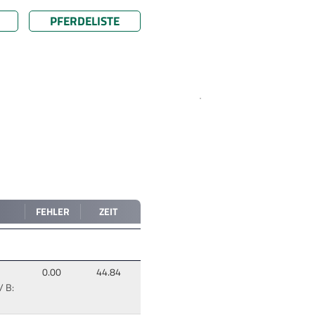
PFERDELISTE
FEHLER
ZEIT
0.00
44.84
 B: