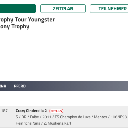
ZEITPLAN
TEILNEHMER
rophy Tour Youngster
Pony Trophy
KNR
PFERD
187
Crazy Cinderella 2
DETAILS
S / DR / Falbe / 2011 / FS Champion de Luxe / Mentos
/ 106NE93 /
Heinrichs,Nina / Z: Müskens,Karl