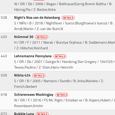
W / DR / Db / 2006 / Begas / Balthasar(Gerrig Brenin Baltha
/ B:
Hönnig,Pia / Z: Becker,Anke
528
Night's Noa van de Keienberg
DETAILS
S / NIPo / B / 2018 / Nightfever / Isarco (Burgthoeve's Isarco)
/ B:
Arndt,Martin / Z: van der Bunt,N
433
Krümmel 30
DETAILS
H / DR / F / 2011 / Nierak / Burstye Orpheus
/ B: Soddemann,Mar
/ Z: Hölscher,Reinhard
443
Lehnsmanns Pennylane
DETAILS
S / DR / Db / 2007 / Giorgio N / Hondsrug Don Gregory
/ 104YI29 /
Tewes,Paulina / Z: Stien,Hans-Heinrich
529
Nikita 424
DETAILS
S / DR / B / 2005 / Nantano / Durello
/ B: Jinko,Marieke / Z:
Frerich,Norbert
618
Schierensees Mockingjay
DETAILS
W / DR / F / 2016 / FS Mr. Right / Esteban xx
/ B: Küpers,Hubert / Z
Rosenbaum,Kristin
073
Bubble Luna
DETAILS