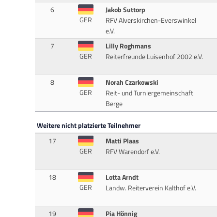
6
Jakob Suttorp
GER
RFV Alverskirchen-Everswinkel
e.V.
7
Lilly Roghmans
GER
Reiterfreunde Luisenhof 2002 e.V.
8
Norah Czarkowski
GER
Reit- und Turniergemeinschaft
Berge
Weitere nicht platzierte Teilnehmer
17
Matti Plaas
GER
RFV Warendorf e.V.
18
Lotta Arndt
GER
Landw. Reiterverein Kalthof e.V.
19
Pia Hönnig