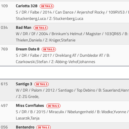
109
Carlotta 328
DETAILS
S / DR / Falbe / 2014 / Can Dance / Anjershof Rocky
/ 109RV53 / 
Stuckenberg,Luca / Z: Stuckenberg,Luca
034
Bad Man
DETAILS
W / DR / Df / 2004 / Brinkum's Helmut / Magister
/ 103QR65 / B:
Thielen,Daniela / Z: Krüger,Stefanie
769
Dream Date 8
DETAILS
S / DR / Falbe / 2017 / Dreiklang AT / Dumbledor AT
/ B:
Czarkowski,Stefan / Z: Abbing-Vehof,Johannes
615
Santigo 3
DETAILS
W / DR / Palom / 2012 / Santiago / Top Debino
/ B: Sauerland,Han
/ Z: ZG Grede,
497
Miss Cornflakes
DETAILS
S / DR / B / 2015 / Miraculix / Nibelungenheld
/ B: Wodke,Yvonne /
Lasarzik,Tanja
056
Bentendro
DETAILS