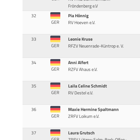
Fröndenberg e.V
32
Pia Hönnig
GER
RV Hoeven e.V.
33
Leonie Kruse
GER
RFZV Neuenrade-Küntrop e. V.
34
Anni Alfert
GER
RZFV Ahaus e.V.
35
Laila Celine Schmidt
GER
RV Destel e.V.
36
Maxie Hermine Spaltmann
GER
ZRFV Loikum e.V.
37
Laura Grutsch
GER
ZRFV Lützow Selm-Bork-Olfen-