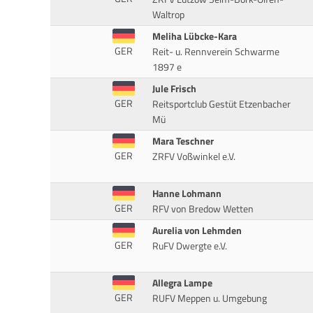
Waltrop
Meliha Lübcke-Kara
GER
Reit- u. Rennverein Schwarme
1897 e
Jule Frisch
GER
Reitsportclub Gestüt Etzenbacher
Mü
Mara Teschner
GER
ZRFV Voßwinkel e.V.
Hanne Lohmann
GER
RFV von Bredow Wetten
Aurelia von Lehmden
GER
RuFV Dwergte e.V.
Allegra Lampe
GER
RUFV Meppen u. Umgebung