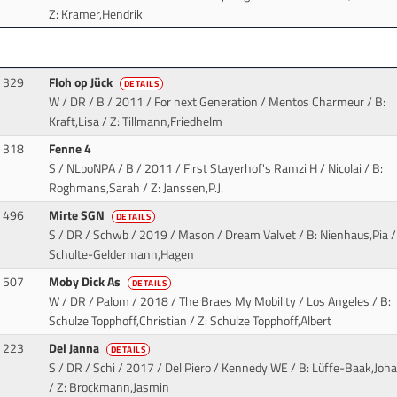
Z: Kramer,Hendrik
329
Floh op Jück
DETAILS
W / DR / B / 2011 / For next Generation / Mentos Charmeur
/ B:
Kraft,Lisa / Z: Tillmann,Friedhelm
318
Fenne 4
S / NLpoNPA / B / 2011 / First Stayerhof's Ramzi H / Nicolai
/ B:
Roghmans,Sarah / Z: Janssen,P.J.
496
Mirte SGN
DETAILS
S / DR / Schwb / 2019 / Mason / Dream Valvet
/ B: Nienhaus,Pia /
Schulte-Geldermann,Hagen
507
Moby Dick As
DETAILS
W / DR / Palom / 2018 / The Braes My Mobility / Los Angeles
/ B:
Schulze Topphoff,Christian / Z: Schulze Topphoff,Albert
223
Del Janna
DETAILS
S / DR / Schi / 2017 / Del Piero / Kennedy WE
/ B: Lüffe-Baak,Joh
/ Z: Brockmann,Jasmin