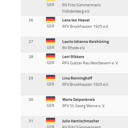
GER
RV Fritz Sümmermann
Fröndenberg e.V
26
Lena ten Hoevel
GER
RFV Bruckhausen 1925 e.V.
27
Laurie Johanna Karshüning
GER
RV Rhede e.V.
28
Leni Ribbers
GER
RFV Gustav Rau Westbevern e. V.
29
Lina Benninghoff
GER
RFV Bruckhausen 1925 e.V.
30
Marie Deipenbrock
GER
RFV St. Georg Werne e. V.
31
Julia Harnischmacher
GER
RV Fritz Sümmermann