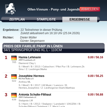
ANMELDEN
Olfen-Vinnum - Pony- und Jugendturnier 2026
ZEITPLAN
STARTLISTE
ERGEBNISSE
Ergebnisse:
22 Teilnehmer in dieser Prüfung.
Zuletzt aktualisiert um 16:18 Uhr (25.04.2026)
Richter:
Dieter Müller
Günter Stegemann
PREIS DER FAMILIE PAMP IN LÜNEN
34/1 SPRINGPRÜFUNG KL.L - 110CM
1
Hanna Lehmann
0.00 / 56.16
ZRFV Lembeck e.V.
765
Diamond Clay L
S / Westf / B / 2013 / Cabachon / Pilot Pur / B: Lehmann,Dr.
Sina / Z: Laubinger,Marko
2
Josephine Hermes
0.00 / 56.25
RG Hof Balte e.V.
022
Anthea ML
S / Westf / B / 2017 / All Music / Larenco / B:
Hermes,Josephine / Z: Liedhegener-Stahl,Matthias
3
Antonia Schulte-Filthaut
0.00 / 56.88
ZRFV Voßwinkel e.V.
639
Stalypsia LM
S / Hann / B / 2012 / Stalypso / Landadel / 106JZ94 / B:
Schulte-Filthaut,Christiane / Z: Macri,Lucia