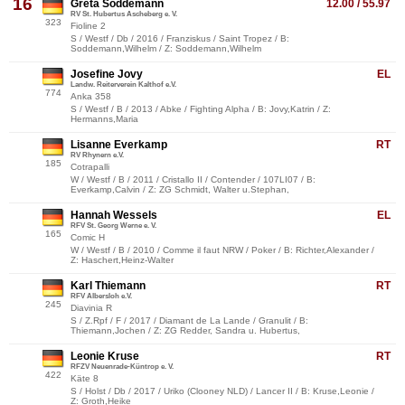
16
Greta Soddemann
12.00 / 55.97
RV St. Hubertus Ascheberg e. V.
323
Fioline 2
S / Westf / Db / 2016 / Franziskus / Saint Tropez / B:
Soddemann,Wilhelm / Z: Soddemann,Wilhelm
Josefine Jovy
EL
Landw. Reiterverein Kalthof e.V.
774
Anka 358
S / Westf / B / 2013 / Abke / Fighting Alpha / B: Jovy,Katrin / Z:
Hermanns,Maria
Lisanne Everkamp
RT
RV Rhynern e.V.
185
Cotrapalli
W / Westf / B / 2011 / Cristallo II / Contender / 107LI07 / B:
Everkamp,Calvin / Z: ZG Schmidt, Walter u.Stephan,
Hannah Wessels
EL
RFV St. Georg Werne e. V.
165
Comic H
W / Westf / B / 2010 / Comme il faut NRW / Poker / B: Richter,Alexander /
Z: Haschert,Heinz-Walter
Karl Thiemann
RT
RFV Albersloh e.V.
245
Diavinia R
S / Z.Rpf / F / 2017 / Diamant de La Lande / Granulit / B:
Thiemann,Jochen / Z: ZG Redder, Sandra u. Hubertus,
Leonie Kruse
RT
RFZV Neuenrade-Küntrop e. V.
422
Käte 8
S / Holst / Db / 2017 / Uriko (Clooney NLD) / Lancer II / B: Kruse,Leonie /
Z: Groth,Heike