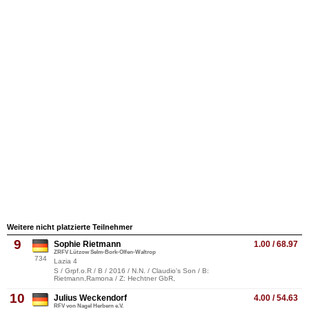
Weitere nicht platzierte Teilnehmer
9
Sophie Rietmann
1.00 / 68.97
ZRFV Lützow Selm-Bork-Olfen-Waltrop
734
Lazia 4
S / Grpf.o.R / B / 2016 / N.N. / Claudio's Son / B:
Rietmann,Ramona / Z: Hechtner GbR,
10
Julius Weckendorf
4.00 / 54.63
RFV von Nagel Herbern e.V.