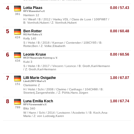
4
Lotta Plaas
0.00 / 57.43
RFV Warendorf e.V.
381
Harrison 12
H / Westf / B / 2012 / Harley VDL / Class de Luxe / 106FW87 /
B: Vornholt,Hubert / Z: Vornholt,Hubert
5
Ben Rotter
0.00 / 60.48
RG Hof Balte e.V.
424
Kelly 140
S / Holst / B / 2016 / Kannan / Contender / 108CY85 / B:
Rotter,Ben / Z: Volke,Elisabeth
6
Leonie Kruse
0.00 / 60.56
RFZV Neuenrade-Küntrop e. V.
434
Kubi 3
S / Holst / B / 2017 / Vincent / Leonce / B: Groth,Karl-Hermann
/ Z: Groth,Karl-Hermann
7
Lilli Marie Ostgathe
1.00 / 67.07
Ländl.ZRFV Marl e.V.
151
Clarissimo Z
H / Holst / Schi / 2008 / Clarimo / Carthago / 104CH98 / B:
Stoeterij Zangersheide, / Z: Pöhls,Hans Jürgen
8
Luna Emilia Koch
1.00 / 67.74
RFV Fürstenwald e.V.
789
Blitz 340
W / Hann / Schi / 2014 / Levisonn / Acodetto I / B: Koch,Ana-
Maria / Z: von Ludowig,Karen