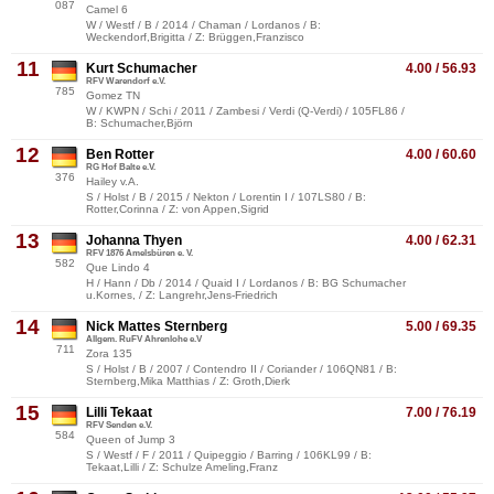
087
Camel 6
W / Westf / B / 2014 / Chaman / Lordanos / B:
Weckendorf,Brigitta / Z: Brüggen,Franzisco
11
Kurt Schumacher
4.00 / 56.93
RFV Warendorf e.V.
785
Gomez TN
W / KWPN / Schi / 2011 / Zambesi / Verdi (Q-Verdi) / 105FL86 /
B: Schumacher,Björn
12
Ben Rotter
4.00 / 60.60
RG Hof Balte e.V.
376
Hailey v.A.
S / Holst / B / 2015 / Nekton / Lorentin I / 107LS80 / B:
Rotter,Corinna / Z: von Appen,Sigrid
13
Johanna Thyen
4.00 / 62.31
RFV 1876 Amelsbüren e. V.
582
Que Lindo 4
H / Hann / Db / 2014 / Quaid I / Lordanos / B: BG Schumacher
u.Kornes, / Z: Langrehr,Jens-Friedrich
14
Nick Mattes Sternberg
5.00 / 69.35
Allgem. RuFV Ahrenlohe e.V
711
Zora 135
S / Holst / B / 2007 / Contendro II / Coriander / 106QN81 / B:
Sternberg,Mika Matthias / Z: Groth,Dierk
15
Lilli Tekaat
7.00 / 76.19
RFV Senden e.V.
584
Queen of Jump 3
S / Westf / F / 2011 / Quipeggio / Barring / 106KL99 / B:
Tekaat,Lilli / Z: Schulze Ameling,Franz