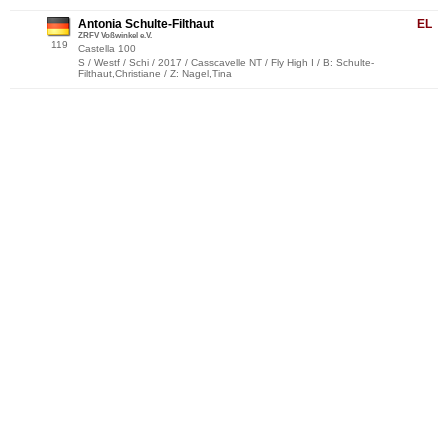
Antonia Schulte-Filthaut
EL
ZRFV Voßwinkel e.V.
119
Castella 100
S / Westf / Schi / 2017 / Casscavelle NT / Fly High I / B: Schulte-
Filthaut,Christiane / Z: Nagel,Tina