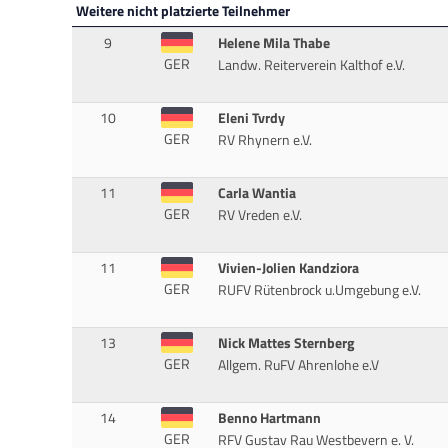
Weitere nicht platzierte Teilnehmer
9
Helene Mila Thabe
GER
Landw. Reiterverein Kalthof e.V.
10
Eleni Tvrdy
GER
RV Rhynern e.V.
11
Carla Wantia
GER
RV Vreden e.V.
11
Vivien-Jolien Kandziora
GER
RUFV Rütenbrock u.Umgebung e.V.
13
Nick Mattes Sternberg
GER
Allgem. RuFV Ahrenlohe e.V
14
Benno Hartmann
GER
RFV Gustav Rau Westbevern e. V.