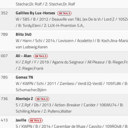
Stecher,Dr. Rolf / Z: Stecher,Dr. Rolf
352
Gallileo By Lux-Horses
DETAILS
W / SBS / B / 2012 / Deauville van T&L (ex De la Vi / Lord Z
/ 105Z
/ B: Tvrdy,Eleni / Z: LUX-H-Promtion S.A.,
789
Blitz 340
W / Hann / Schi / 2014 / Levisonn / Acodetto I
/ B: Koch,Ana-Maria
von Ludowig,Karen
007
Ali - Alan
DETAILS
H / Z.Rpf / F / 2019 / Aganix du Seigneur / All Pleasur
/ B: Rieger,F
/ Z: Rieger,Frank
785
Gomez TN
W / KWPN / Schi / 2011 / Zambesi / Verdi (Q-Verdi)
/ 105FL86 / B:
Schumacher,Björn
736
Alentejo Z
DETAILS
S / Z.Rpf / Db / 2013 / Action-Breaker / Caridor
/ 106WU74 / B:
Schilling,Marie / Z: Pullens,Walter
413
Javille
DETAILS
S / KWPN / B / 2014 / Carembar de Muze / Cassito
/ 109RO48 / B