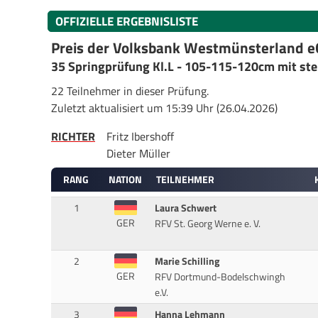
OFFIZIELLE ERGEBNISLISTE
Preis der Volksbank Westmünsterland e
35 Springprüfung Kl.L - 105-115-120cm mit ste
22 Teilnehmer in dieser Prüfung.
Zuletzt aktualisiert um 15:39 Uhr (26.04.2026)
RICHTER
Fritz Ibershoff
Dieter Müller
RANG
NATION
TEILNEHMER
1
Laura Schwert
GER
RFV St. Georg Werne e. V.
2
Marie Schilling
GER
RFV Dortmund-Bodelschwingh
e.V.
3
Hanna Lehmann