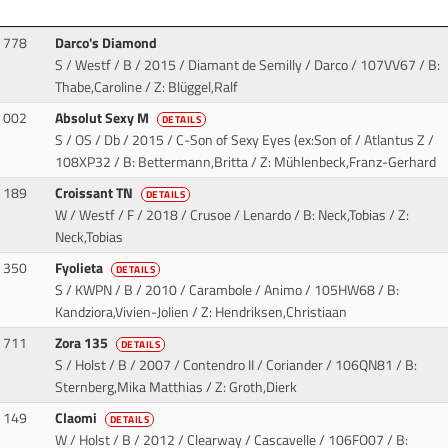
778
Darco's Diamond
S / Westf / B / 2015 / Diamant de Semilly / Darco
/ 107VV67 / B:
Thabe,Caroline / Z: Blüggel,Ralf
002
Absolut Sexy M
DETAILS
S / OS / Db / 2015 / C-Son of Sexy Eyes (ex:Son of / Atlantus Z
/
108XP32 / B: Bettermann,Britta / Z: Mühlenbeck,Franz-Gerhard
189
Croissant TN
DETAILS
W / Westf / F / 2018 / Crusoe / Lenardo
/ B: Neck,Tobias / Z:
Neck,Tobias
350
Fyolieta
DETAILS
S / KWPN / B / 2010 / Carambole / Animo
/ 105HW68 / B:
Kandziora,Vivien-Jolien / Z: Hendriksen,Christiaan
711
Zora 135
DETAILS
S / Holst / B / 2007 / Contendro II / Coriander
/ 106QN81 / B:
Sternberg,Mika Matthias / Z: Groth,Dierk
149
Claomi
DETAILS
W / Holst / B / 2012 / Clearway / Cascavelle
/ 106FO07 / B: