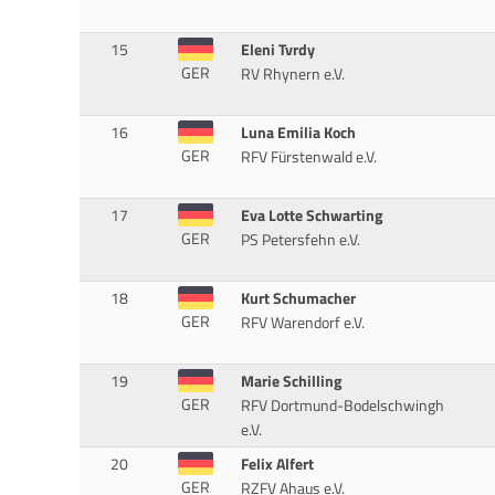
15
Eleni Tvrdy
GER
RV Rhynern e.V.
16
Luna Emilia Koch
GER
RFV Fürstenwald e.V.
17
Eva Lotte Schwarting
GER
PS Petersfehn e.V.
18
Kurt Schumacher
GER
RFV Warendorf e.V.
19
Marie Schilling
GER
RFV Dortmund-Bodelschwingh
e.V.
20
Felix Alfert
GER
RZFV Ahaus e.V.