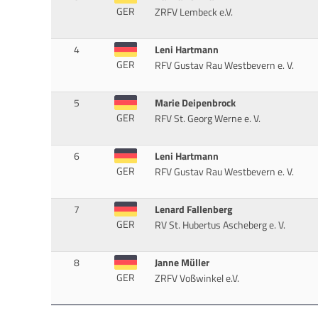
GER
ZRFV Lembeck e.V.
4
Leni Hartmann
GER
RFV Gustav Rau Westbevern e. V.
5
Marie Deipenbrock
GER
RFV St. Georg Werne e. V.
6
Leni Hartmann
GER
RFV Gustav Rau Westbevern e. V.
7
Lenard Fallenberg
GER
RV St. Hubertus Ascheberg e. V.
8
Janne Müller
GER
ZRFV Voßwinkel e.V.