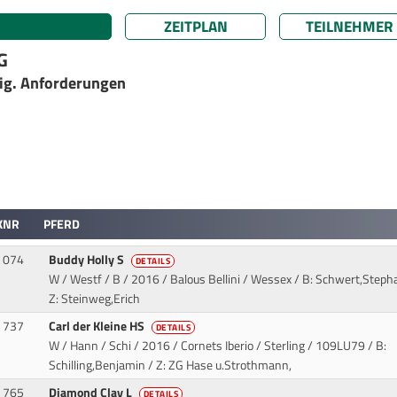
ZEITPLAN
TEILNEHMER
G
ig. Anforderungen
KNR
PFERD
074
Buddy Holly S
DETAILS
W / Westf / B / 2016 / Balous Bellini / Wessex
/ B: Schwert,Steph
Z: Steinweg,Erich
737
Carl der Kleine HS
DETAILS
W / Hann / Schi / 2016 / Cornets Iberio / Sterling
/ 109LU79 / B:
Schilling,Benjamin / Z: ZG Hase u.Strothmann,
765
Diamond Clay L
DETAILS