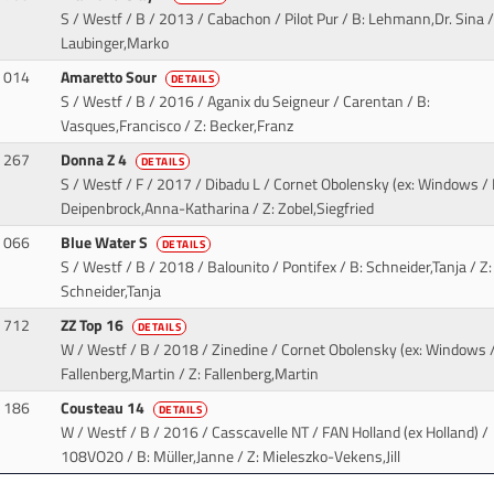
S / Westf / B / 2013 / Cabachon / Pilot Pur
/ B: Lehmann,Dr. Sina /
Laubinger,Marko
014
Amaretto Sour
DETAILS
S / Westf / B / 2016 / Aganix du Seigneur / Carentan
/ B:
Vasques,Francisco / Z: Becker,Franz
267
Donna Z 4
DETAILS
S / Westf / F / 2017 / Dibadu L / Cornet Obolensky (ex: Windows
/ 
Deipenbrock,Anna-Katharina / Z: Zobel,Siegfried
066
Blue Water S
DETAILS
S / Westf / B / 2018 / Balounito / Pontifex
/ B: Schneider,Tanja / Z:
Schneider,Tanja
712
ZZ Top 16
DETAILS
W / Westf / B / 2018 / Zinedine / Cornet Obolensky (ex: Windows
/
Fallenberg,Martin / Z: Fallenberg,Martin
186
Cousteau 14
DETAILS
W / Westf / B / 2016 / Casscavelle NT / FAN Holland (ex Holland)
/
108VO20 / B: Müller,Janne / Z: Mieleszko-Vekens,Jill