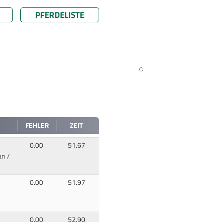
PFERDELISTE
FEHLER
ZEIT
0.00
51.67
an /
0.00
51.97
0.00
52.90