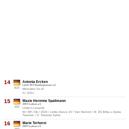
14
Antonia Ercken
Ländl. RFV Recklinghausen e.V.
820
Mescalino Go ld
H / 2021
15
Maxie Hermine Spaltmann
ZRFV Loikum e.V.
450
Limbo's Leopold
W / DR / Db / 2020 / Limbo Dance ZV / Van Heinrich / B: ZG Britta u.Sylvia
Tepasse, / Z: Tepasse,Sylvia
16
Marie Terhorst
ZRFV Loikum e.V.
460