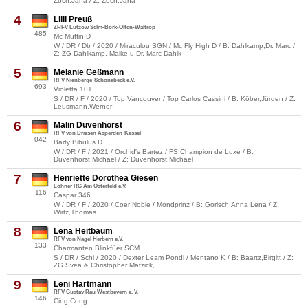
Zoch,Jana / Z: Zoch,Jana
4
Lilli Preuß
ZRFV Lützow Selm-Bork-Olfen-Waltrop
485
Mc Muffin D
W / DR / Db / 2020 / Miraculou SGN / Mc Fly High D / B: Dahlkamp,Dr. Marc /
Z: ZG Dahlkamp, Maike u.Dr. Marc Dahlk
5
Melanie Geßmann
RFV Nienberge-Schonebeck e.V.
693
Violetta 101
S / DR / F / 2020 / Top Vancouver / Top Carlos Cassini / B: Köber,Jürgen / Z:
Leusmann,Werner
6
Malin Duvenhorst
RFV von Driesen Asperden-Kessel
042
Barty Bibulus D
W / DR / F / 2021 / Orchid's Bartez / FS Champion de Luxe / B:
Duvenhorst,Michael / Z: Duvenhorst,Michael
7
Henriette Dorothea Giesen
Löhner RG Am Osterfeld e.V.
116
Caspar 346
W / DR / F / 2020 / Coer Noble / Mondprinz / B: Gorisch,Anna Lena / Z:
Wirtz,Thomas
8
Lena Heitbaum
RFV von Nagel Herbern e.V.
133
Charmanten Blinkfüer SCM
S / DR / Schi / 2020 / Dexter Leam Pondi / Mentano K / B: Baartz,Birgitt / Z:
ZG Svea & Christopher Matzick,
9
Leni Hartmann
RFV Gustav Rau Westbevern e. V.
146
Cing Cong