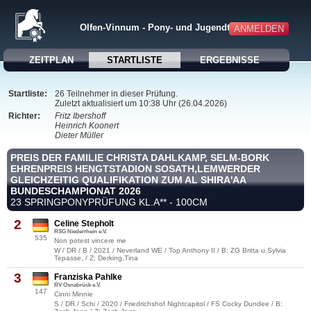
Olfen-Vinnum - Pony- und Jugendturnier 2026
ANMELDEN
ZEITPLAN
STARTLISTE
ERGEBNISSE
Startliste:
26 Teilnehmer in dieser Prüfung.
Zuletzt aktualisiert um 10:38 Uhr (26.04.2026)
Richter:
Fritz Ibershoff
Heinrich Koonert
Dieter Müller
PREIS DER FAMILIE CHRISTA DAHLKAMP, SELM-BORK
EHRENPREIS HENGTSTADION SOSATH,LEMWERDER
GLEICHZEITIG QUALIFIKATION ZUM AL SHIRA'AA
BUNDESCHAMPIONAT 2026
23 SPRINGPONYPRÜFUNG KL.A** - 100CM
2
Celine Stepholt
RSG Niederrhein e.V.
535
Non potest vincere me
W / DR / B / 2021 / Neverland WE / Top Anthony II / B: ZG Britta u.Sylvia
Tepasse, / Z: Derking,Tina
3
Franziska Pahlke
RV Osnabrück e.V.
147
Cinni Minnie
S / DR / Schi / 2020 / Friedrichshof Nightcapitol / FS Cocky Dundee / B: