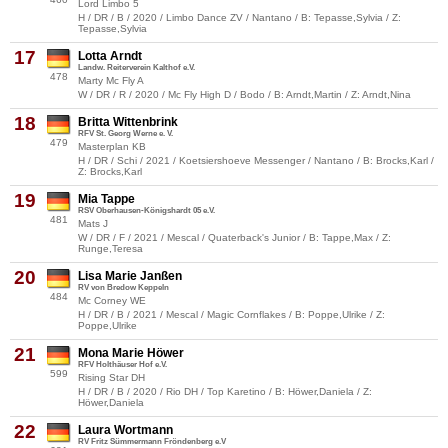
Lord Limbo 5
H / DR / B / 2020 / Limbo Dance ZV / Nantano / B: Tepasse,Sylvia / Z:
Tepasse,Sylvia
17
Lotta Arndt
Landw. Reiterverein Kalthof e.V.
478
Marty Mc Fly A
W / DR / R / 2020 / Mc Fly High D / Bodo / B: Arndt,Martin / Z: Arndt,Nina
18
Britta Wittenbrink
RFV St. Georg Werne e. V.
479
Masterplan KB
H / DR / Schi / 2021 / Koetsiershoeve Messenger / Nantano / B: Brocks,Karl /
Z: Brocks,Karl
19
Mia Tappe
RSV Oberhausen-Königshardt 05 e.V.
481
Mats J
W / DR / F / 2021 / Mescal / Quaterback's Junior / B: Tappe,Max / Z:
Runge,Teresa
20
Lisa Marie Janßen
RV von Bredow Keppeln
484
Mc Corney WE
H / DR / B / 2021 / Mescal / Magic Cornflakes / B: Poppe,Ulrike / Z:
Poppe,Ulrike
21
Mona Marie Höwer
RFV Holthäuser Hof e.V.
599
Rising Star DH
H / DR / B / 2020 / Rio DH / Top Karetino / B: Höwer,Daniela / Z:
Höwer,Daniela
22
Laura Wortmann
RV Fritz Sümmermann Fröndenberg e.V