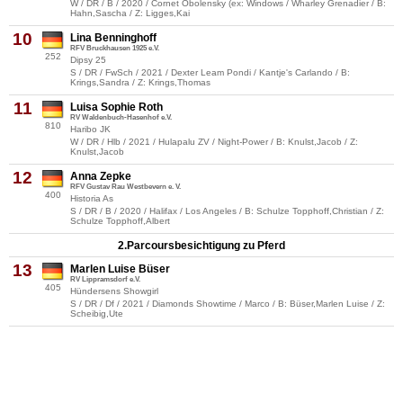
W / DR / B / 2020 / Cornet Obolensky (ex: Windows / Wharley Grenadier / B:
Hahn,Sascha / Z: Ligges,Kai
10
Lina Benninghoff
RFV Bruckhausen 1925 e.V.
252
Dipsy 25
S / DR / FwSch / 2021 / Dexter Leam Pondi / Kantje's Carlando / B:
Krings,Sandra / Z: Krings,Thomas
11
Luisa Sophie Roth
RV Waldenbuch-Hasenhof e.V.
810
Haribo JK
W / DR / Hlb / 2021 / Hulapalu ZV / Night-Power / B: Knulst,Jacob / Z:
Knulst,Jacob
12
Anna Zepke
RFV Gustav Rau Westbevern e. V.
400
Historia As
S / DR / B / 2020 / Halifax / Los Angeles / B: Schulze Topphoff,Christian / Z:
Schulze Topphoff,Albert
2.Parcoursbesichtigung zu Pferd
13
Marlen Luise Büser
RV Lippramsdorf e.V.
405
Hündersens Showgirl
S / DR / Df / 2021 / Diamonds Showtime / Marco / B: Büser,Marlen Luise / Z:
Scheibig,Ute