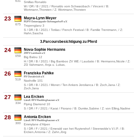
631
Smillas Ronaldo
W / DR / B / 2021 / Ronaldo vom Schwarzbach / Vincent / B:
Wortmann,Thorsten / Z: Wortmann,Thorsten
23
Mayra-Lynn Meyer
RUFV Ostercappeln-Schwegerhoff e.V.
675
Tropenglanz 3
S / DR / B / 2021 / Totilas / French Festival / B: Familie Trentmann, / Z:
Hahn,Sascha
3.Parcoursbesichtigung zu Pferd
24
Nova-Sophie Hermanns
ZRFV Lembeck e.V.
059
Big Balou 12
H / DR / B / 2021 / Big Bamboo ZV WE / Laudatio / B: Hermanns,Nicole / Z:
ZG Vahrmann, Anja u. Lukas,
26
Franziska Pahlke
RV Osnabrück e.V.
519
Nashville 101
S / DR / B / 2021 / Monet / Ten Ankers Jerolianca / B: Zoch,Jana / Z:
Zoch,Jana
27
Lea Ercken
Ländl. RFV Recklinghausen e.V.
334
Flying Diamond 10
S / DR / F / 2021 / Karat / Fiorano / B: Dumke,Sabine / Z: von Elling,Nadine
28
Antonia Ercken
Ländl. RFV Recklinghausen e.V.
300
Emmylane d'Alpen
S / DR / F / 2021 / Emerald van het Ruytershof / Steerwolde's V.I.P. / B:
Ercken,Antonia / Z: Zahn,Jörg