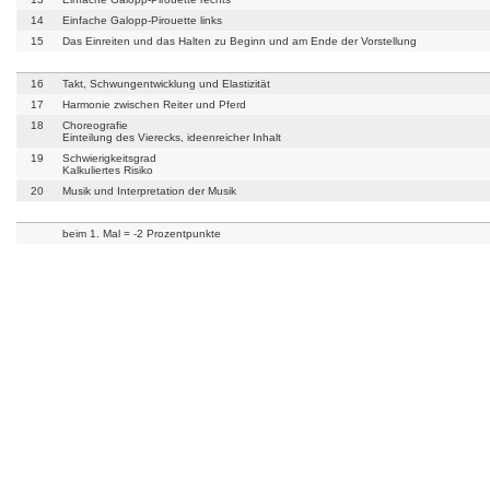
14
Einfache Galopp-Pirouette links
15
Das Einreiten und das Halten zu Beginn und am Ende der Vorstellung
16
Takt, Schwungentwicklung und Elastizität
17
Harmonie zwischen Reiter und Pferd
18
Choreografie
Einteilung des Vierecks, ideenreicher Inhalt
19
Schwierigkeitsgrad
Kalkuliertes Risiko
20
Musik und Interpretation der Musik
beim 1. Mal = -2 Prozentpunkte