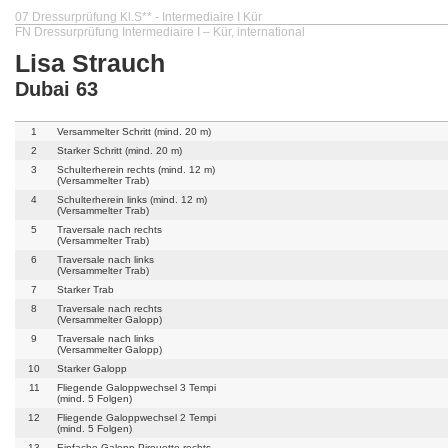
07 Dressurprüfung Kl.S** - Intermediaire I Kür
FN Dressurprüfung Intermediaire I – Kür, international
Lisa Strauch
Dubai 63
1
Versammelter Schritt (mind. 20 m)
2
Starker Schritt (mind. 20 m)
3
Schulterherein rechts (mind. 12 m)
(Versammelter Trab)
4
Schulterherein links (mind. 12 m)
(Versammelter Trab)
5
Traversale nach rechts
(Versammelter Trab)
6
Traversale nach links
(Versammelter Trab)
7
Starker Trab
8
Traversale nach rechts
(Versammelter Galopp)
9
Traversale nach links
(Versammelter Galopp)
10
Starker Galopp
11
Fliegende Galoppwechsel 3 Tempi
(mind. 5 Folgen)
12
Fliegende Galoppwechsel 2 Tempi
(mind. 5 Folgen)
13
Einfache Galopp-Pirouette rechts