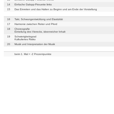
14
Einfache Galopp-Pirouette links
15
Das Einreiten und das Halten zu Beginn und am Ende der Vorstellung
16
Takt, Schwungentwicklung und Elastizität
17
Harmonie zwischen Reiter und Pferd
18
Choreografie
Einteilung des Vierecks, ideenreicher Inhalt
19
Schwierigkeitsgrad
Kalkuliertes Risiko
20
Musik und Interpretation der Musik
beim 1. Mal = -2 Prozentpunkte