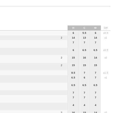
H
C
M
Diff
6
5.5
6
±0.5
2
14
13
14
±1
7
7
7
6
6.5
6.5
±0.5
2
15
16
14
±2
2
15
15
15
8.5
7
7
±1.5
6.5
6
7
±1
6.5
6.5
6.5
7
7
7
7
7
7
4
4
4
2
16
15
14
±2