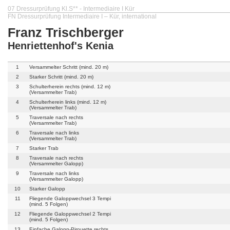
07 Dressurprüfung Kl.S** - Intermediaire I Kür
FN Dressurprüfung Intermediaire I – Kür, international
Franz Trischberger
Henriettenhof's Kenia
1
Versammelter Schritt (mind. 20 m)
2
Starker Schritt (mind. 20 m)
3
Schulterherein rechts (mind. 12 m)
(Versammelter Trab)
4
Schulterherein links (mind. 12 m)
(Versammelter Trab)
5
Traversale nach rechts
(Versammelter Trab)
6
Traversale nach links
(Versammelter Trab)
7
Starker Trab
8
Traversale nach rechts
(Versammelter Galopp)
9
Traversale nach links
(Versammelter Galopp)
10
Starker Galopp
11
Fliegende Galoppwechsel 3 Tempi
(mind. 5 Folgen)
12
Fliegende Galoppwechsel 2 Tempi
(mind. 5 Folgen)
13
Einfache Galopp-Pirouette rechts