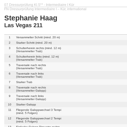
07 Dressurprüfung Kl.S** - Intermediaire I Kür
FN Dressurprüfung Intermediaire I – Kür, international
Stephanie Haag
Las Vegas 211
1
Versammelter Schritt (mind. 20 m)
2
Starker Schritt (mind. 20 m)
3
Schulterherein rechts (mind. 12 m)
(Versammelter Trab)
4
Schulterherein links (mind. 12 m)
(Versammelter Trab)
5
Traversale nach rechts
(Versammelter Trab)
6
Traversale nach links
(Versammelter Trab)
7
Starker Trab
8
Traversale nach rechts
(Versammelter Galopp)
9
Traversale nach links
(Versammelter Galopp)
10
Starker Galopp
11
Fliegende Galoppwechsel 3 Tempi
(mind. 5 Folgen)
12
Fliegende Galoppwechsel 2 Tempi
(mind. 5 Folgen)
13
Einfache Galopp-Pirouette rechts