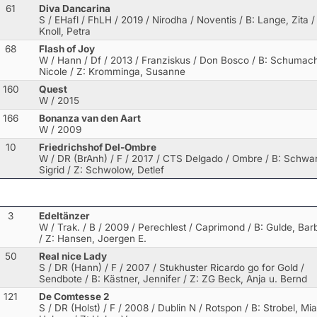
61
Diva Dancarina
S / EHafl / FhLH / 2019 / Nirodha / Noventis
/ B: Lange, Zita /
Knoll, Petra
68
Flash of Joy
W / Hann / Df / 2013 / Franziskus / Don Bosco
/ B: Schumach
Nicole / Z: Kromminga, Susanne
160
Quest
W / 2015
166
Bonanza van den Aart
W / 2009
10
Friedrichshof Del-Ombre
W / DR (BrAnh) / F / 2017 / CTS Delgado / Ombre
/ B: Schwar
Sigrid / Z: Schwolow, Detlef
3
Edeltänzer
W / Trak. / B / 2009 / Perechlest / Caprimond
/ B: Gulde, Bar
/ Z: Hansen, Joergen E.
50
Real nice Lady
S / DR (Hann) / F / 2007 / Stukhuster Ricardo go for Gold /
Sendbote
/ B: Kästner, Jennifer / Z: ZG Beck, Anja u. Bernd
121
De Comtesse 2
S / DR (Holst) / F / 2008 / Dublin N / Rotspon
/ B: Strobel, Mia