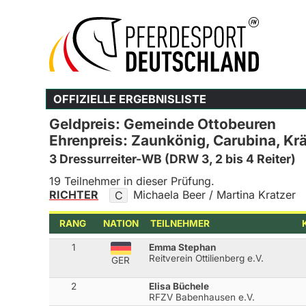
OFFIZIELLE ERGEBNISLISTE
Geldpreis: Gemeinde Ottobeuren
Ehrenpreis: Zaunkönig, Carubina, Kr
3 Dressurreiter-WB (DRW 3, 2 bis 4 Reiter)
19 Teilnehmer in dieser Prüfung.
RICHTER
Michaela Beer / Martina Kratzer
C
RANG
NATION
TEILNEHMER
1
Emma Stephan
Reitverein Ottilienberg e.V.
GER
2
Elisa Büchele
RFZV Babenhausen e.V.