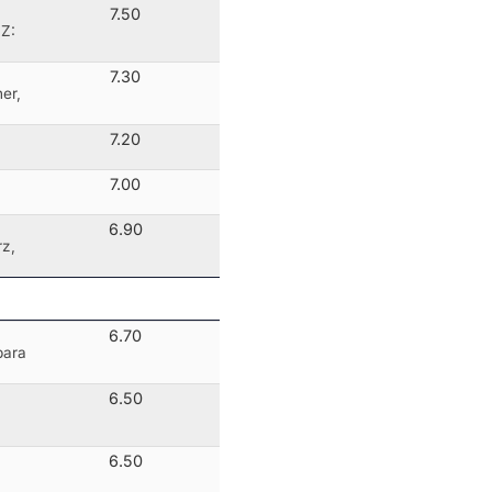
7.50
 Z:
7.30
er,
7.20
7.00
6.90
z,
6.70
bara
6.50
6.50