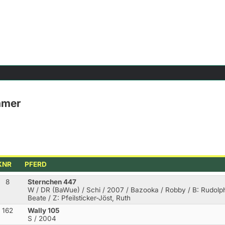
ämer
KNR
PFERD
8
Sternchen 447
W / DR (BaWue) / Schi / 2007 / Bazooka / Robby
/ B: Rudolp
Beate / Z: Pfeilsticker-Jöst, Ruth
162
Wally 105
S / 2004