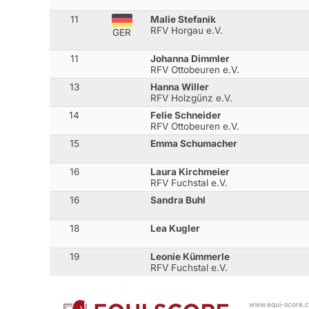
11
Malie Stefanik
RFV Horgau e.V.
GER
11
Johanna Dimmler
RFV Ottobeuren e.V.
13
Hanna Willer
RFV Holzgünz e.V.
14
Felie Schneider
RFV Ottobeuren e.V.
15
Emma Schumacher
16
Laura Kirchmeier
RFV Fuchstal e.V.
16
Sandra Buhl
18
Lea Kugler
19
Leonie Kümmerle
RFV Fuchstal e.V.
www.equi-score.co