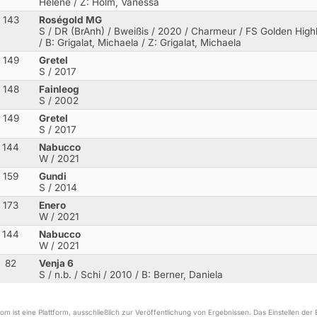
Helene / Z: Holm, Vanessa
143
Roségold MG
S / DR (BrAnh) / Bweißis / 2020 / Charmeur / FS Golden Highl
/ B: Grigalat, Michaela / Z: Grigalat, Michaela
149
Gretel
S / 2017
148
Fainleog
S / 2002
149
Gretel
S / 2017
144
Nabucco
W / 2021
159
Gundi
S / 2014
173
Enero
W / 2021
144
Nabucco
W / 2021
82
Venja 6
S / n.b. / Schi / 2010
/ B: Berner, Daniela
m ist eine Plattform, ausschließlich zur Veröffentlichung von Ergebnissen. Das Einstellen de