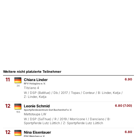
Weitere nicht platzierte Teilnehmer
11
Chiara Linder
6.90
RFV Holzgünz e.V.
34
Titziano 4
W / DSP (BaWue) / Db / 2017 / Topas / Conteur / B: Linder, Katja /
Z: Linder, Katja
12
Leonie Schmid
6.80 (7.00)
Sportpferdezentrum Gut Buchenhof e.V.
155
Mattotaupa LW
W / DSP (SaThue) / R / 2019 / Morricone I / Danciano / B:
Sportpferde Lutz Lüttich / Z: Sportpferde Lutz Lüttich
12
Nina Eisenlauer
6.80
PSV Bleichen e.V.