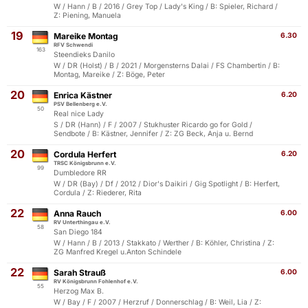
W / Hann / B / 2016 / Grey Top / Lady's King / B: Spieler, Richard /
Z: Piening, Manuela
19
Mareike Montag
6.30
RFV Schwendi
163
Steendieks Danilo
W / DR (Holst) / B / 2021 / Morgensterns Dalai / FS Chambertin / B:
Montag, Mareike / Z: Böge, Peter
20
Enrica Kästner
6.20
PSV Bellenberg e.V.
50
Real nice Lady
S / DR (Hann) / F / 2007 / Stukhuster Ricardo go for Gold /
Sendbote / B: Kästner, Jennifer / Z: ZG Beck, Anja u. Bernd
20
Cordula Herfert
6.20
TRSC Königsbrunn e.V.
99
Dumbledore RR
W / DR (Bay) / Df / 2012 / Dior's Daikiri / Gig Spotlight / B: Herfert,
Cordula / Z: Riederer, Rita
22
Anna Rauch
6.00
RV Unterthingau e.V.
58
San Diego 184
W / Hann / B / 2013 / Stakkato / Werther / B: Köhler, Christina / Z:
ZG Manfred Kregel u.Anton Schindele
22
Sarah Strauß
6.00
RV Königsbrunn Fohlenhof e.V.
55
Herzog Max B.
W / Bay / F / 2007 / Herzruf / Donnerschlag / B: Weil, Lia / Z: