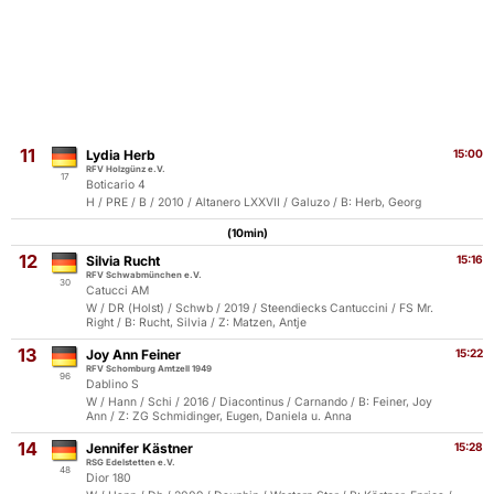
11
Lydia Herb
15:00
RFV Holzgünz e.V.
17
Boticario 4
H / PRE / B / 2010 / Altanero LXXVII / Galuzo / B: Herb, Georg
(10min)
12
Silvia Rucht
15:16
RFV Schwabmünchen e.V.
30
Catucci AM
W / DR (Holst) / Schwb / 2019 / Steendiecks Cantuccini / FS Mr.
Right / B: Rucht, Silvia / Z: Matzen, Antje
13
Joy Ann Feiner
15:22
RFV Schomburg Amtzell 1949
96
Dablino S
W / Hann / Schi / 2016 / Diacontinus / Carnando / B: Feiner, Joy
Ann / Z: ZG Schmidinger, Eugen, Daniela u. Anna
14
Jennifer Kästner
15:28
RSG Edelstetten e.V.
48
Dior 180