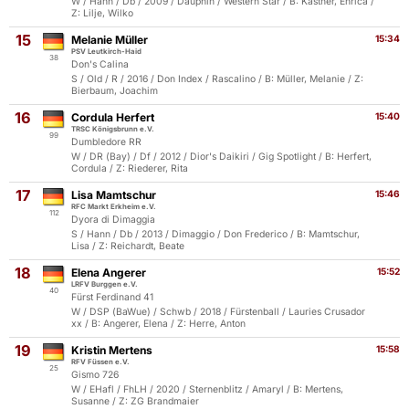
W / Hann / Db / 2009 / Dauphin / Western Star / B: Kästner, Enrica /
Z: Lilje, Wilko
15
Melanie Müller
15:34
PSV Leutkirch-Haid
38
Don's Calina
S / Old / R / 2016 / Don Index / Rascalino / B: Müller, Melanie / Z:
Bierbaum, Joachim
16
Cordula Herfert
15:40
TRSC Königsbrunn e.V.
99
Dumbledore RR
W / DR (Bay) / Df / 2012 / Dior's Daikiri / Gig Spotlight / B: Herfert,
Cordula / Z: Riederer, Rita
17
Lisa Mamtschur
15:46
RFC Markt Erkheim e.V.
112
Dyora di Dimaggia
S / Hann / Db / 2013 / Dimaggio / Don Frederico / B: Mamtschur,
Lisa / Z: Reichardt, Beate
18
Elena Angerer
15:52
LRFV Burggen e.V.
40
Fürst Ferdinand 41
W / DSP (BaWue) / Schwb / 2018 / Fürstenball / Lauries Crusador
xx / B: Angerer, Elena / Z: Herre, Anton
19
Kristin Mertens
15:58
RFV Füssen e.V.
25
Gismo 726
W / EHafl / FhLH / 2020 / Sternenblitz / Amaryl / B: Mertens,
Susanne / Z: ZG Brandmaier