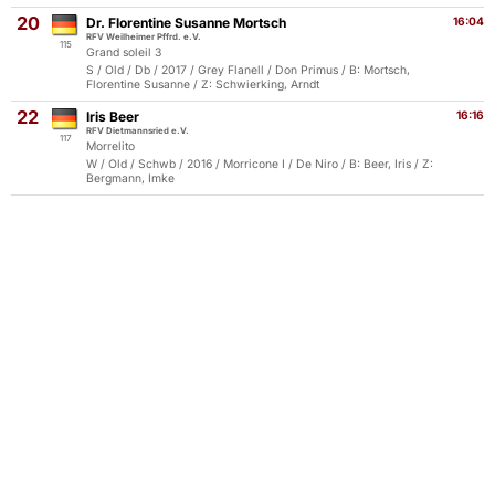
20
Dr. Florentine Susanne Mortsch
16:04
RFV Weilheimer Pffrd. e.V.
115
Grand soleil 3
S / Old / Db / 2017 / Grey Flanell / Don Primus / B: Mortsch,
Florentine Susanne / Z: Schwierking, Arndt
22
Iris Beer
16:16
RFV Dietmannsried e.V.
117
Morrelito
W / Old / Schwb / 2016 / Morricone I / De Niro / B: Beer, Iris / Z:
Bergmann, Imke