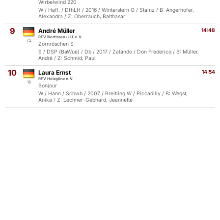
Wirbelwind 220
W / Hafl. / DfhLH / 2016 / Winterstern O / Stainz / B: Angerhofer,
Alexandra / Z: Oberrauch, Balthasar
9
André Müller
14:48
RFV Illertissen u.U.e.V.
72
Zornröschen S
S / DSP (BaWue) / Db / 2017 / Zalando / Don Frederico / B: Müller,
André / Z: Schmid, Paul
10
Laura Ernst
14:54
RFV Holzgünz e.V.
18
Bonjour
W / Hann / Schwb / 2007 / Breitling W / Piccadilly / B: Wegst,
Anika / Z: Lechner-Gebhard, Jeannette