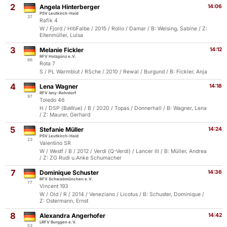
2
Angela Hinterberger
14:06
PSV Leutkirch-Haid
37
Rafik 4
W / Fjord / HlbFalbe / 2015 / Rollo / Damar / B: Welsing, Sabine / Z:
Eitenmüller, Luisa
3
Melanie Fickler
14:12
RFV Holzgünz e.V.
66
Rota 7
S / PL Warmblut / RSche / 2010 / Rewal / Burgund / B: Fickler, Anja
4
Lena Wagner
14:18
RFV Isny-Rohrdorf
97
Toledo 46
H / DSP (BaWue) / B / 2020 / Topas / Donnerhall / B: Wagner, Lena
/ Z: Maurer, Gerhard
5
Stefanie Müller
14:24
PSV Leutkirch-Haid
23
Valentino SR
W / Westf / B / 2012 / Verdi (Q-Verdi) / Lancer III / B: Müller, Andrea
/ Z: ZG Rudi u.Anke Schumacher
7
Dominique Schuster
14:36
RFV Schwabmünchen e.V.
77
Vincent 193
W / Old / R / 2014 / Veneziano / Licotus / B: Schuster, Dominique /
Z: Ostermann, Ernst
8
Alexandra Angerhofer
14:42
LRFV Burggen e.V.
53