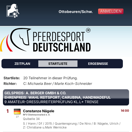
ANMELDEN
Ottobeuren/Schw.
ZEITPLAN
STARTLISTE
ERGEBNISSE
Startliste:
20 Teilnehmer in dieser Prüfung.
Richter:
C:
Michaela Beer / Marle Koch-Schneider
GELSPREIS: A. BERGER GMBH & CO.
EHRENPREIS: WAHL REITSPORT, CARUBINA, HANDMADEFUL
9 AMATEUR-DRESSURREITERPRÜFUNG KL.L* TRENSE
1
Constanze Nägele
14:00
RFV Dietmannsried e.V.
27
Quibelle 34
S / Hann / Df / 2015 / Quantensprung / De Niro / B: Nägele, Ulrich /
Z: Christiane u.Maik Wernicke