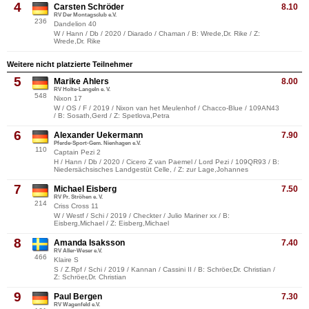
4
Carsten Schröder
8.10
RV Der Montagsclub e.V.
236
Dandelion 40
W / Hann / Db / 2020 / Diarado / Chaman / B: Wrede,Dr. Rike / Z:
Wrede,Dr. Rike
Weitere nicht platzierte Teilnehmer
5
Marike Ahlers
8.00
RV Holte-Langeln e. V.
548
Nixon 17
W / OS / F / 2019 / Nixon van het Meulenhof / Chacco-Blue / 109AN43
/ B: Sosath,Gerd / Z: Spetlova,Petra
6
Alexander Uekermann
7.90
Pferde-Sport-Gem. Nienhagen e.V.
110
Captain Pezi 2
H / Hann / Db / 2020 / Cicero Z van Paemel / Lord Pezi / 109QR93 / B:
Niedersächsisches Landgestüt Celle, / Z: zur Lage,Johannes
7
Michael Eisberg
7.50
RV Pr. Ströhen e. V.
214
Criss Cross 11
W / Westf / Schi / 2019 / Checkter / Julio Mariner xx / B:
Eisberg,Michael / Z: Eisberg,Michael
8
Amanda Isaksson
7.40
RV Aller-Weser e.V.
466
Klaire S
S / Z.Rpf / Schi / 2019 / Kannan / Cassini II / B: Schröer,Dr. Christian /
Z: Schröer,Dr. Christian
9
Paul Bergen
7.30
RV Wagenfeld e.V.