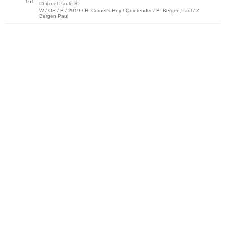
161
Chico el Paulo B
W / OS / B / 2019 / H. Cornet's Boy / Quintender / B: Bergen,Paul / Z:
Bergen,Paul