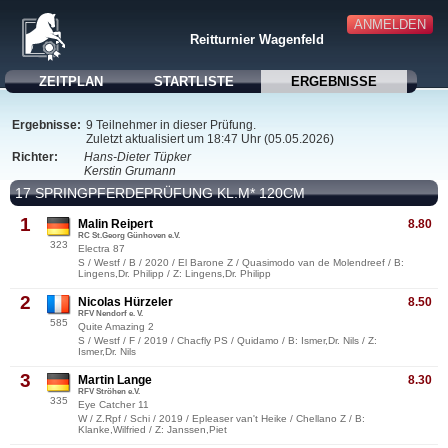
ANMELDEN
Reitturnier Wagenfeld
ZEITPLAN
STARTLISTE
ERGEBNISSE
Ergebnisse:
9 Teilnehmer in dieser Prüfung.
Zuletzt aktualisiert um 18:47 Uhr (05.05.2026)
Richter:
Hans-Dieter Tüpker
Kerstin Grumann
17 SPRINGPFERDEPRÜFUNG KL.M* 120CM
1
Malin Reipert
8.80
RC St.Georg Günhoven e.V.
323
Electra 87
S / Westf / B / 2020 / El Barone Z / Quasimodo van de Molendreef / B:
Lingens,Dr. Philipp / Z: Lingens,Dr. Philipp
2
Nicolas Hürzeler
8.50
RFV Nendorf e. V.
585
Quite Amazing 2
S / Westf / F / 2019 / Chacfly PS / Quidamo / B: Ismer,Dr. Nils / Z:
Ismer,Dr. Nils
3
Martin Lange
8.30
RFV Ströhen e.V.
335
Eye Catcher 11
W / Z.Rpf / Schi / 2019 / Epleaser van't Heike / Chellano Z / B:
Klanke,Wilfried / Z: Janssen,Piet