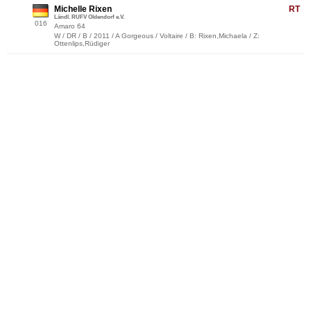
Michelle Rixen
RT
Ländl. RUFV Oldendorf e.V.
016
Amaro 64
W / DR / B / 2011 / A Gorgeous / Voltaire / B: Rixen,Michaela / Z:
Ottenlips,Rüdiger