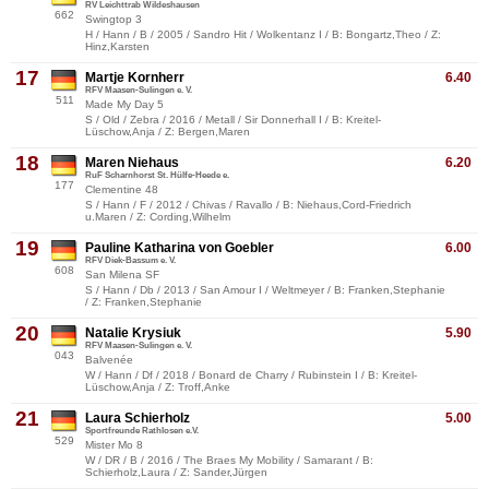
RV Leichttrab Wildeshausen
662
Swingtop 3
H / Hann / B / 2005 / Sandro Hit / Wolkentanz I / B: Bongartz,Theo / Z:
Hinz,Karsten
17
Martje Kornherr
6.40
RFV Maasen-Sulingen e. V.
511
Made My Day 5
S / Old / Zebra / 2016 / Metall / Sir Donnerhall I / B: Kreitel-
Lüschow,Anja / Z: Bergen,Maren
18
Maren Niehaus
6.20
RuF Scharnhorst St. Hülfe-Heede e.
177
Clementine 48
S / Hann / F / 2012 / Chivas / Ravallo / B: Niehaus,Cord-Friedrich
u.Maren / Z: Cording,Wilhelm
19
Pauline Katharina von Goebler
6.00
RFV Diek-Bassum e. V.
608
San Milena SF
S / Hann / Db / 2013 / San Amour I / Weltmeyer / B: Franken,Stephanie
/ Z: Franken,Stephanie
20
Natalie Krysiuk
5.90
RFV Maasen-Sulingen e. V.
043
Balvenée
W / Hann / Df / 2018 / Bonard de Charry / Rubinstein I / B: Kreitel-
Lüschow,Anja / Z: Troff,Anke
21
Laura Schierholz
5.00
Sportfreunde Rathlosen e.V.
529
Mister Mo 8
W / DR / B / 2016 / The Braes My Mobility / Samarant / B:
Schierholz,Laura / Z: Sander,Jürgen