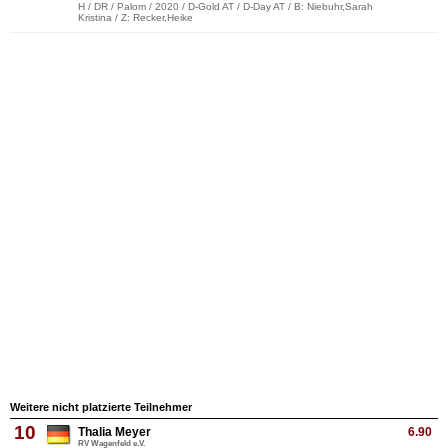
H / DR / Palom / 2020 / D-Gold AT / D-Day AT / B: Niebuhr,Sarah
Kristina / Z: Recker,Heike
Weitere nicht platzierte Teilnehmer
10
Thalia Meyer
6.90
RV Wagenfeld e.V.