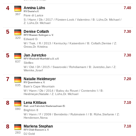
4
Annina Lühs
7.40
RV Destel e.V.
367
Fiore di Larice
S / Hann / Db / 2017 / Fürsten-Look / Valentino / B: Lühs,Dr. Michael /
Z: Lühs,Dr. Michael
5
Denise Collath
7.30
RFV Maasen-Sulingen e. V.
320
Edward G
W / Trak. / R / 2013 / Kentucky / Kaiserdom / B: Collath,Denise / Z:
Gross,Dr. Kristina
5
Jan Juretzko
7.30
RFV Wechold-Martfeld u.U. e.V.
637
Skrillex
W / Old / Df / 2015 / Swarovski / Rohdiamant / B: Juretzko,Jan / Z:
Wernke,Josef
7
Natalie Heidmeyer
7.20
RV Quernheim e. V.
035
Bain's Cape Mountain
W / Hann / Db / 2014 / Balou du Rouet / Contendro I / B:
Heidmeyer,Natalie / Z: Lühs,Dr. Michael
8
Lena Kittlaus
7.10
Reit- und Fahrclub Niedersachsen-Ei
080
Brighton 8
W / Hann / F / 2009 / Benidetto / Rubinstein I / B: Rühe,Stefanie / Z:
Henderson,Nona
8
Marlena Stephan
7.10
RFV Diek-Bassum e. V.
283
DJ Gold