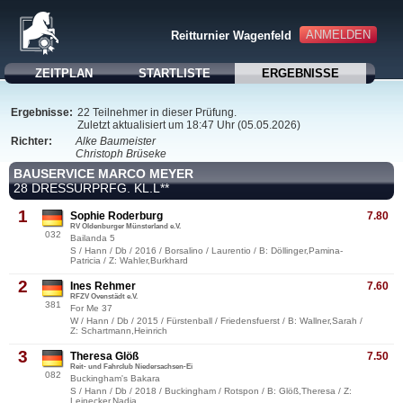
ANMELDEN
Reitturnier Wagenfeld
ZEITPLAN
STARTLISTE
ERGEBNISSE
Ergebnisse:
22 Teilnehmer in dieser Prüfung.
Zuletzt aktualisiert um 18:47 Uhr (05.05.2026)
Richter:
Alke Baumeister
Christoph Brüseke
BAUSERVICE MARCO MEYER
28 DRESSURPRFG. KL.L**
1
Sophie Roderburg
7.80
RV Oldenburger Münsterland e.V.
032
Bailanda 5
S / Hann / Db / 2016 / Borsalino / Laurentio / B: Döllinger,Pamina-
Patricia / Z: Wahler,Burkhard
2
Ines Rehmer
7.60
RFZV Ovenstädt e.V.
381
For Me 37
W / Hann / Db / 2015 / Fürstenball / Friedensfuerst / B: Wallner,Sarah /
Z: Schartmann,Heinrich
3
Theresa Glöß
7.50
Reit- und Fahrclub Niedersachsen-Ei
082
Buckingham's Bakara
S / Hann / Db / 2018 / Buckingham / Rotspon / B: Glöß,Theresa / Z:
Leinecker,Nadja