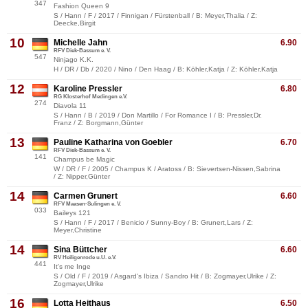
347
Fashion Queen 9
S / Hann / F / 2017 / Finnigan / Fürstenball / B: Meyer,Thalia / Z:
Deecke,Birgit
10
Michelle Jahn
6.90
RFV Diek-Bassum e. V.
547
Ninjago K.K.
H / DR / Db / 2020 / Nino / Den Haag / B: Köhler,Katja / Z: Köhler,Katja
12
Karoline Pressler
6.80
RG Klosterhof Medingen e.V.
274
Diavola 11
S / Hann / B / 2019 / Don Martillo / For Romance I / B: Pressler,Dr.
Franz / Z: Borgmann,Günter
13
Pauline Katharina von Goebler
6.70
RFV Diek-Bassum e. V.
141
Champus be Magic
W / DR / F / 2005 / Champus K / Aratoss / B: Sievertsen-Nissen,Sabrina
/ Z: Nipper,Günter
14
Carmen Grunert
6.60
RFV Maasen-Sulingen e. V.
033
Baileys 121
S / Hann / F / 2017 / Benicio / Sunny-Boy / B: Grunert,Lars / Z:
Meyer,Christine
14
Sina Büttcher
6.60
RV Heiligenrode u.U. e.V.
441
It's me Inge
S / Old / F / 2019 / Asgard's Ibiza / Sandro Hit / B: Zogmayer,Ulrike / Z:
Zogmayer,Ulrike
16
Lotta Heithaus
6.50