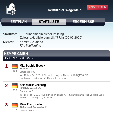
ANMELDEN
Reitturnier Wagenfeld
ZEITPLAN
STARTLISTE
ERGEBNISSE
Startliste:
15 Teilnehmer in dieser Prüfung.
Zuletzt aktualisiert um 18:47 Uhr (05.05.2026)
Richter:
Kerstin Grumann
Kira Wulferding
HEMPE GMBH
05 DRESSUR-WB
1
Mia Sophie Boeck
RV Stuhr e. V.
495
Limocello RG
W / Rhld / Db / 2011 / Lord Loxley I / Alasko / 109QE88 / B:
Brinkmann,Sabrina / Z: Golasch,Regina
2
Zoe Marie Verbarg
RSG Holzhausen II e.V.
232
Danciano 8
W / DR / R / 2019 / Designed in Black AT / Strahlemann / B: Verbarg,Zoe
Marie / Z: Westphal,Dr. Klaus
3
Mina Bargfrede
RC Donstorf-Drentwede e. V.
013
Ally Mc Beal G