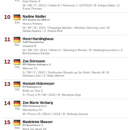
411
Graf Gismo 9
W / DR / F / 2012 / Calido-G / Florencio I / 107FD13 / B: Kröger,Ulrike / Z:
Evers,Thomas
10
Nadine Nädler
RFV Aschen von 1924 e.V.
434
Hove's Primero
W / NF / B / 2021 / Poppings Marribo / Wootton Dancing Lord / B:
Nädler,Nadine / Z: Peters,Rolf
11
Henri Hardinghaus
FuRV Neuenkirchen
561
Ostwind B
W / DR / Df / 2014 / Olivier K / Silvertop's Rondo / B: Hardinghaus,Henri / Z:
Broxtermann,Kerstin
12
Zoe Dörmann
RFV Maasen-Sulingen e. V.
705
Wienna 72
S / DR / F / 2007 / Stukhuster Ricardo go for Gold / Nando M / B:
Dörmann,Zoe / Z: Hake,Werner
13
Hannah Hülsmeyer
RV Sudweyhe e.V.
765
Bella on Tour 2
S / Pony o.R / Hlf / 2010 / B: Niemeyer,Jörg
14
Zoe Marie Verbarg
RSG Holzhausen II e.V.
708
Wonderboy 31
W / Pony o.R / BSchi / 2016 / B: Verbarg,Jeanne
15
Madeleine Maaser
RV Quernheim e. V.
594
Rock my Heart 26