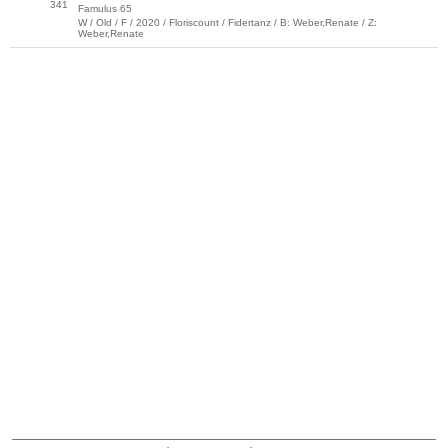
341
Famulus 65
W / Old / F / 2020 / Floriscount / Fidertanz / B: Weber,Renate / Z:
Weber,Renate