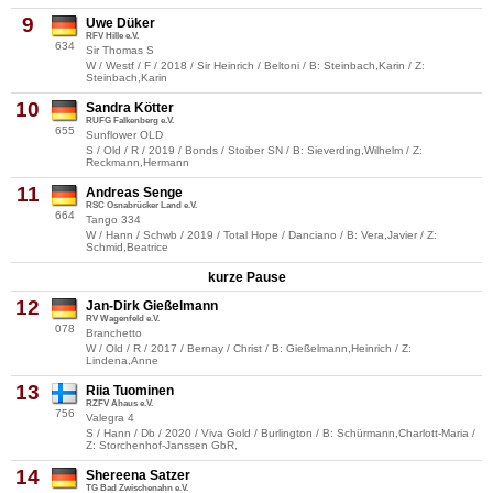
9
Uwe Düker
RFV Hille e.V.
634
Sir Thomas S
W / Westf / F / 2018 / Sir Heinrich / Beltoni / B: Steinbach,Karin / Z:
Steinbach,Karin
10
Sandra Kötter
RUFG Falkenberg e.V.
655
Sunflower OLD
S / Old / R / 2019 / Bonds / Stoiber SN / B: Sieverding,Wilhelm / Z:
Reckmann,Hermann
11
Andreas Senge
RSC Osnabrücker Land e.V.
664
Tango 334
W / Hann / Schwb / 2019 / Total Hope / Danciano / B: Vera,Javier / Z:
Schmid,Beatrice
kurze Pause
12
Jan-Dirk Gießelmann
RV Wagenfeld e.V.
078
Branchetto
W / Old / R / 2017 / Bernay / Christ / B: Gießelmann,Heinrich / Z:
Lindena,Anne
13
Riia Tuominen
RZFV Ahaus e.V.
756
Valegra 4
S / Hann / Db / 2020 / Viva Gold / Burlington / B: Schürmann,Charlott-Maria /
Z: Storchenhof-Janssen GbR,
14
Shereena Satzer
TG Bad Zwischenahn e.V.