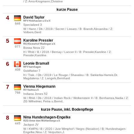
/ Z: Arns-Krogmann,Christine
kurze Pause
4
David Taylor
RFV Holzhausen u.U.e.V.
646
Specialized 3
W / Hann / Db / 2019 / Secret / Lissaro / B: Brandt,Alexandra / Z:
Volbers,Gerd
5
Karoline Pressler
RG Klosterhof Medingen e.V.
077
Bossa Nova 22
H / Rhld / B / 2018 / Bernay / Lancer II / B: Pressler,Karoline / Z:
Pressler,Karoline
6
Leonie Bramall
RFV Isernhagen
408
Goldfieber 7
H / Trak. / Db / 2019 / Le Rouge / Shavalou / B: Siekierka-Harreis,Dr.
Magdalena / Z: Langels,Bernhard
7
Vienna Hiegemann
RV Vechta e.V.
768
Indiana Jones 52
W / Rhld / Db / 2018 / Indian Rock / Wolkenstein II / B: Benhamza,Nadia / Z:
ZG Wilhelmer, Petra u.Bernd,
kurze Pause, inkl. Bodenpflege
8
Nina Hundeshagen-Engelke
RZG Unter dem Mühlenberge e.V.
445
Jackpot JV
W / KWPN / B / 2020 / Just Wimphof / Negro (Novabor) / B: Hundeshagen-
Engelke,Nina / Z: Verputten,J.