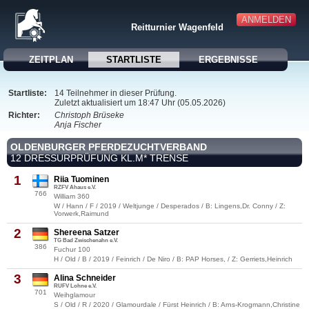
ANMELDEN
Reitturnier Wagenfeld
ZEITPLAN
STARTLISTE
ERGEBNISSE
Startliste:
14 Teilnehmer in dieser Prüfung.
Zuletzt aktualisiert um 18:47 Uhr (05.05.2026)
Richter:
Christoph Brüseke
Anja Fischer
OLDENBURGER PFERDEZUCHTVERBAND
12 DRESSURPRÜFUNG KL.M* TRENSE
1
Riia Tuominen
RZFV Ahaus e.V.
766
William 360
W / Hann / F / 2019 / Weltjunge / Desperados / B: Lingens,Dr. Conny / Z:
Vorwerk,Raimund
2
Shereena Satzer
TG Bad Zwischenahn e.V.
386
Fuchur 100
H / Old / B / 2019 / Feinrich / De Niro / B: PAP Horses, / Z: Gerriets,Heinrich
3
Alina Schneider
RUFV Lohne e.V.
701
Weihglamour
S / Old / R / 2020 / Glamourdale / Fürst Heinrich / B: Arns-Krogmann,Christine