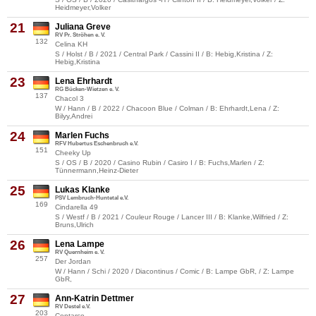
Heidmeyer,Volker
21
Juliana Greve
RV Pr. Ströhen e. V.
132
Celina KH
S / Holst / B / 2021 / Central Park / Cassini II / B: Hebig,Kristina / Z:
Hebig,Kristina
23
Lena Ehrhardt
RG Bücken-Wietzen e. V.
137
Chacol 3
W / Hann / B / 2022 / Chacoon Blue / Colman / B: Ehrhardt,Lena / Z:
Bilyy,Andrei
24
Marlen Fuchs
RFV Hubertus Eschenbruch e.V.
151
Cheeky Up
S / OS / B / 2020 / Casino Rubin / Casiro I / B: Fuchs,Marlen / Z:
Tünnermann,Heinz-Dieter
25
Lukas Klanke
PSV Lembruch-Huntetal e.V.
169
Cindarella 49
S / Westf / B / 2021 / Couleur Rouge / Lancer III / B: Klanke,Wilfried / Z:
Bruns,Ulrich
26
Lena Lampe
RV Quernheim e. V.
257
Der Jordan
W / Hann / Schi / 2020 / Diacontinus / Comic / B: Lampe GbR, / Z: Lampe
GbR,
27
Ann-Katrin Dettmer
RV Destel e.V.
203
Contarco