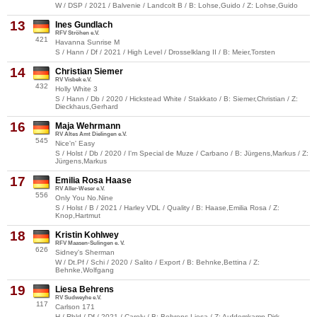
W / DSP / 2021 / Balvenie / Landcolt B / B: Lohse,Guido / Z: Lohse,Guido
13
Ines Gundlach
RFV Ströhen e.V.
421
Havanna Sunrise M
S / Hann / Df / 2021 / High Level / Drosselklang II / B: Meier,Torsten
14
Christian Siemer
RV Visbek e.V.
432
Holly White 3
S / Hann / Db / 2020 / Hickstead White / Stakkato / B: Siemer,Christian / Z:
Dieckhaus,Gerhard
16
Maja Wehrmann
RV Altes Amt Dielingen e.V.
545
Nice'n' Easy
S / Holst / Db / 2020 / I'm Special de Muze / Carbano / B: Jürgens,Markus / Z:
Jürgens,Markus
17
Emilia Rosa Haase
RV Aller-Weser e.V.
556
Only You No.Nine
S / Holst / B / 2021 / Harley VDL / Quality / B: Haase,Emilia Rosa / Z:
Knop,Hartmut
18
Kristin Kohlwey
RFV Maasen-Sulingen e. V.
626
Sidney's Sherman
W / Dt.Pf / Schi / 2020 / Salito / Export / B: Behnke,Bettina / Z:
Behnke,Wolfgang
19
Liesa Behrens
RV Sudweyhe e.V.
117
Carlson 171
H / Rhld / Df / 2021 / Caroly / B: Behrens,Liesa / Z: Aufdemkamp,Dirk