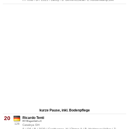
kurze Pause, inkl. Bodenpflege
20
Ricardo Tenti
RV Wagenfeld e.V.
126
Cataleya GH
S / OS / B / 2020 / Casithargos -H / Clinton II / B: Heidmeyer,Volker / Z: