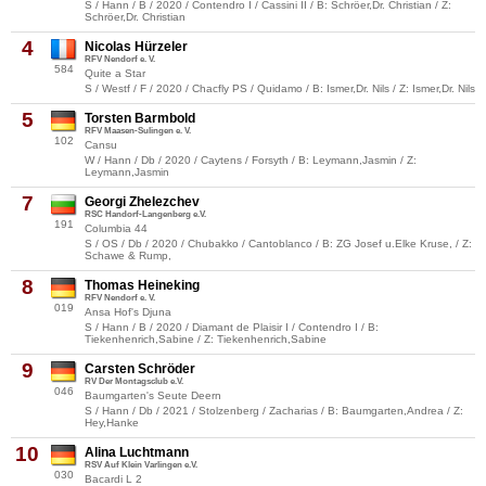
S / Hann / B / 2020 / Contendro I / Cassini II / B: Schröer,Dr. Christian / Z:
Schröer,Dr. Christian
4
Nicolas Hürzeler
RFV Nendorf e. V.
584
Quite a Star
S / Westf / F / 2020 / Chacfly PS / Quidamo / B: Ismer,Dr. Nils / Z: Ismer,Dr. Nils
5
Torsten Barmbold
RFV Maasen-Sulingen e. V.
102
Cansu
W / Hann / Db / 2020 / Caytens / Forsyth / B: Leymann,Jasmin / Z:
Leymann,Jasmin
7
Georgi Zhelezchev
RSC Handorf-Langenberg e.V.
191
Columbia 44
S / OS / Db / 2020 / Chubakko / Cantoblanco / B: ZG Josef u.Elke Kruse, / Z:
Schawe & Rump,
8
Thomas Heineking
RFV Nendorf e. V.
019
Ansa Hof's Djuna
S / Hann / B / 2020 / Diamant de Plaisir I / Contendro I / B:
Tiekenhenrich,Sabine / Z: Tiekenhenrich,Sabine
9
Carsten Schröder
RV Der Montagsclub e.V.
046
Baumgarten's Seute Deern
S / Hann / Db / 2021 / Stolzenberg / Zacharias / B: Baumgarten,Andrea / Z:
Hey,Hanke
10
Alina Luchtmann
RSV Auf Klein Varlingen e.V.
030
Bacardi L 2