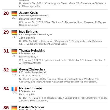
H / Westf / Db / 2021 / Conthargos / Chacco-Blue / B: Glanemann,Christian /
Z: Oltmanns,Heiko
28
Jasper Kools
RV Oldenburger Münsterland e.V.
287
Dollar de Ravin MN
W / Hann / Db / 2021 / Diro / Toulon / B: Meyer-Nordhorn,Carsten / Z: Meyer-
Nordhorn,Carsten
29
Ines Behrens
PSZV Samtgemeinde Siedenburg e.V.
717
Zonic Boom B
H / OS / B / 2021 / Zinedream / Carpaccio / B: Sportpferdezucht Behrens
GbR, / Z: Sportpferdezucht Behrens GbR,
31
Thomas Heineking
RFV Nendorf e. V.
317
Easter Sunday 4
W / Hann / F / 2021 / Epleaser van't Heike / Cellestial / B: Temme,Christian /
Z: Temme,Christian
32
Georgi Zhelezchev
RSC Handorf-Langenberg e.V.
454
Kannan's Corneta
S / Westf / Schi / 2020 / Kannan / Cornet Obolensky (ex: Windows / B:
Csefalvay-Engfer,Dr. Adriana / Z: Zhashkiv Equestrian Sports School,
34
Nicolas Hürzeler
RFV Nendorf e. V.
365
Fine Lady Filiz
S / DSP / F / 2020 / For Treasure VDL / Lambourghini / B: Ulmer,Peter / Z: ZG
Zickerick, Falk u.Joachim,
35
Carsten Schröder