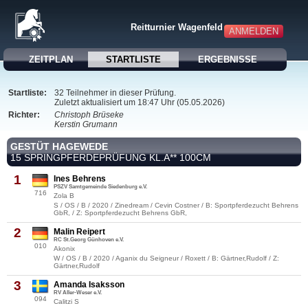
Reitturnier Wagenfeld
ANMELDEN
ZEITPLAN
STARTLISTE
ERGEBNISSE
Startliste:
32 Teilnehmer in dieser Prüfung.
Zuletzt aktualisiert um 18:47 Uhr (05.05.2026)
Richter:
Christoph Brüseke
Kerstin Grumann
GESTÜT HAGEWEDE
15 SPRINGPFERDEPRÜFUNG KL.A** 100CM
1
Ines Behrens
PSZV Samtgemeinde Siedenburg e.V.
716
Zola B
S / OS / B / 2020 / Zinedream / Cevin Costner / B: Sportpferdezucht Behrens
GbR, / Z: Sportpferdezucht Behrens GbR,
2
Malin Reipert
RC St.Georg Günhoven e.V.
010
Akonix
W / OS / B / 2020 / Aganix du Seigneur / Roxett / B: Gärtner,Rudolf / Z:
Gärtner,Rudolf
3
Amanda Isaksson
RV Aller-Weser e.V.
094
Calitzi S