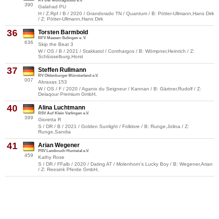
RV Der Montagsclub e.V.
390
Galahad PU
H / Z.Rpf / B / 2020 / Grandorado TN / Quantum / B: Pötter-Ullmann,Hans Dirk
/ Z: Pötter-Ullmann,Hans Dirk
36
Torsten Barmbold
RFV Maasen-Sulingen e. V.
636
Skip the Beat 3
W / OS / B / 2021 / Stakkatol / Conthargos / B: Wömpner,Heinrich / Z:
Schlüsselburg,Horst
37
Steffen Rullmann
RV Oldenburger Münsterland e.V.
007
Abraxas 153
W / OS / F / 2020 / Aganix du Seigneur / Kannan / B: Gärtner,Rudolf / Z:
Delaqour Premium GmbH,
40
Alina Luchtmann
RSV Auf Klein Varlingen e.V.
399
Gioretta R
S / DR / B / 2021 / Golden Sunlight / Folklore / B: Runge,Jolina / Z:
Runge,Sandia
41
Arian Wegener
PSV Lembruch-Huntetal e.V.
459
Kathy Rose
S / DR / FFalb / 2020 / Dating AT / Molenhorn's Lucky Boy / B: Wegener,Arian
/ Z: Reesink Pferde GmbH,