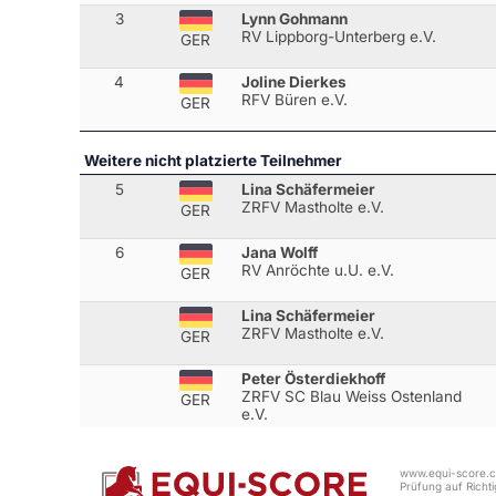
3
Lynn Gohmann
RV Lippborg-Unterberg e.V.
GER
4
Joline Dierkes
RFV Büren e.V.
GER
Weitere nicht platzierte Teilnehmer
5
Lina Schäfermeier
ZRFV Mastholte e.V.
GER
6
Jana Wolff
RV Anröchte u.U. e.V.
GER
Lina Schäfermeier
ZRFV Mastholte e.V.
GER
Peter Österdiekhoff
ZRFV SC Blau Weiss Ostenland
GER
e.V.
www.equi-score.co
Prüfung auf Richtig