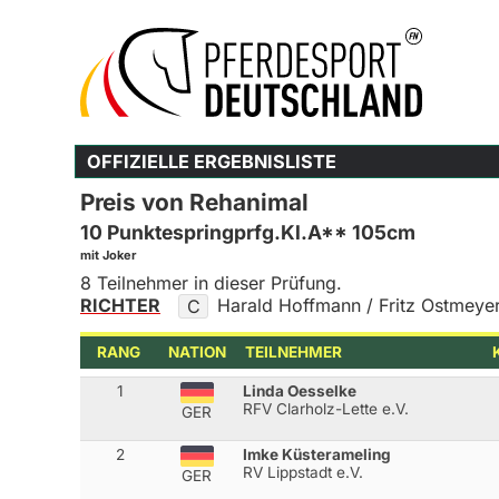
OFFIZIELLE ERGEBNISLISTE
Preis von Rehanimal
10 Punktespringprfg.Kl.A** 105cm
mit Joker
8 Teilnehmer in dieser Prüfung.
RICHTER
Harald Hoffmann / Fritz Ostmeye
C
RANG
NATION
TEILNEHMER
1
Linda Oesselke
RFV Clarholz-Lette e.V.
GER
2
Imke Küsterameling
RV Lippstadt e.V.
GER