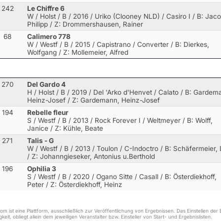
242
Le Chiffre 6
W / Holst / B / 2016 / Uriko (Clooney NLD) / Casiro I
/ B: Jaco
Philipp / Z: Drommershausen, Rainer
68
Calimero 778
W / Westf / B / 2015 / Capistrano / Converter
/ B: Dierkes,
Wolfgang / Z: Mollemeier, Alfred
270
Del Gardo 4
H / Holst / B / 2019 / Del 'Arko d'Henvet / Calato
/ B: Gardem
Heinz-Josef / Z: Gardemann, Heinz-Josef
194
Rebelle fleur
S / Westf / B / 2013 / Rock Forever I / Weltmeyer
/ B: Wolff,
Janice / Z: Kühle, Beate
271
Talis - G
W / Westf / B / 2013 / Toulon / C-Indoctro
/ B: Schäfermeier, 
/ Z: Johanngieseker, Antonius u.Berthold
196
Ophilia 3
S / Westf / B / 2020 / Ogano Sitte / Casall
/ B: Österdiekhoff,
Peter / Z: Österdiekhoff, Heinz
m ist eine Plattform, ausschließlich zur Veröffentlichung von Ergebnissen. Das Einstellen de
keit, obliegt allein dem jeweiligen Veranstalter bzw. Einsteller von Start- und Ergebnislisten.