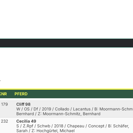
r
KNR
PFERD
179
Cliff 98
W / OS / Df / 2019 / Collado / Lacantus
/ B: Moormann-Schmi
Bernhard / Z: Moormann-Schmitz, Bernhard
232
Cecilia 49
S / Z.Rpf / Schwb / 2018 / Chapeau / Concept
/ B: Schäfer,
Sarah / Z: Hochgürtel, Michael