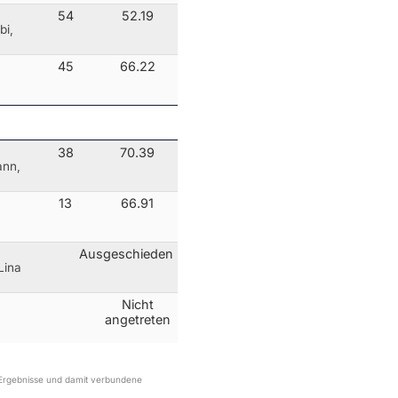
54
52.19
bi,
45
66.22
38
70.39
ann,
13
66.91
Ausgeschieden
Lina
Nicht
angetreten
r Ergebnisse und damit verbundene