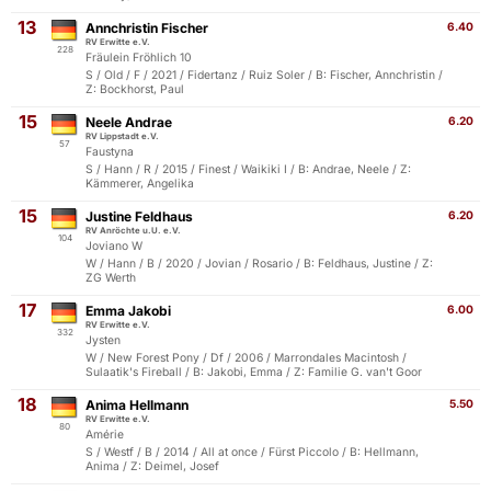
13
Annchristin Fischer
6.40
RV Erwitte e.V.
228
Fräulein Fröhlich 10
S / Old / F / 2021 / Fidertanz / Ruiz Soler / B: Fischer, Annchristin /
Z: Bockhorst, Paul
15
Neele Andrae
6.20
RV Lippstadt e.V.
57
Faustyna
S / Hann / R / 2015 / Finest / Waikiki I / B: Andrae, Neele / Z:
Kämmerer, Angelika
15
Justine Feldhaus
6.20
RV Anröchte u.U. e.V.
104
Joviano W
W / Hann / B / 2020 / Jovian / Rosario / B: Feldhaus, Justine / Z:
ZG Werth
17
Emma Jakobi
6.00
RV Erwitte e.V.
332
Jysten
W / New Forest Pony / Df / 2006 / Marrondales Macintosh /
Sulaatik's Fireball / B: Jakobi, Emma / Z: Familie G. van't Goor
18
Anima Hellmann
5.50
RV Erwitte e.V.
80
Amérie
S / Westf / B / 2014 / All at once / Fürst Piccolo / B: Hellmann,
Anima / Z: Deimel, Josef