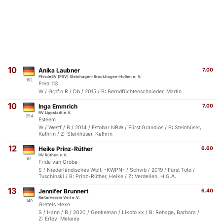
10
Anika Laubner
7.00
PferdeSV (PSV) Steinhagen-Brockhagen-Hollen e. V.
162
Fred 113
W / Grpf.o.R / Db / 2015 / B: Berndfüchtenschnieder, Martin
10
Inga Emmrich
7.00
RV Lippstadt e.V.
254
Esteem
W / Westf / B / 2014 / Estobar NRW / Fürst Grandios / B: Steinhüser,
Kathrin / Z: Steinhüser, Kathrin
12
Heike Prinz-Rüther
6.60
RV Rüthen e.V.
97
Frida van Grobe
S / Niederländisches Wblt. -KWPN- / Schwb / 2019 / Fürst Toto /
Tuschinski / B: Prinz-Rüther, Heike / Z: Verdellen, H.G.A.
13
Jennifer Brunnert
6.40
Reiterverein Verl e.V.
140
Gretels Hexe
S / Hann / B / 2020 / Gentleman / Likoto xx / B: Rehage, Barbara /
Z: Erley, Melanie