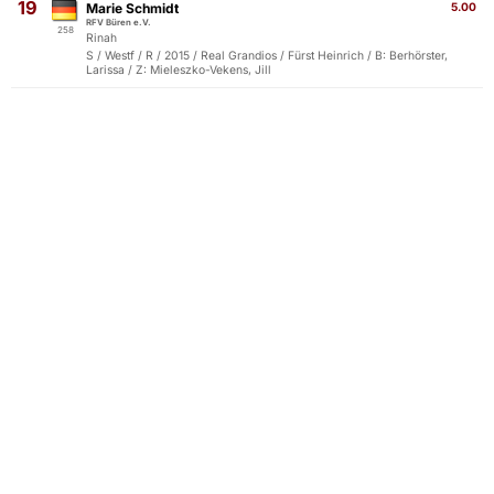
19
Marie Schmidt
5.00
RFV Büren e.V.
258
Rinah
S / Westf / R / 2015 / Real Grandios / Fürst Heinrich / B: Berhörster,
Larissa / Z: Mieleszko-Vekens, Jill