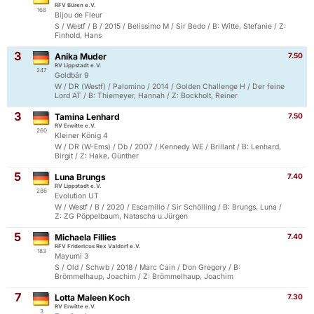
RFV Büren e.V.
168
Bijou de Fleur
S / Westf / B / 2015 / Belissimo M / Sir Bedo / B: Witte, Stefanie / Z:
Finhold, Hans
3
Anika Muder
7.50
RV Lippstadt e.V.
247
Goldbär 9
W / DR (Westf) / Palomino / 2014 / Golden Challenge H / Der feine
Lord AT / B: Thiemeyer, Hannah / Z: Bockholt, Reiner
3
Tamina Lenhard
7.50
RV Erwitte e.V.
260
Kleiner König 4
W / DR (W-Ems) / Db / 2007 / Kennedy WE / Brillant / B: Lenhard,
Birgit / Z: Hake, Günther
5
Luna Brungs
7.40
RV Lippstadt e.V.
286
Evolution UT
W / Westf / B / 2020 / Escamillo / Sir Schölling / B: Brungs, Luna /
Z: ZG Pöppelbaum, Natascha u.Jürgen
5
Michaela Fillies
7.40
RFV Fridericus Rex Valdorf e.V.
183
Mayumi 3
S / Old / Schwb / 2018 / Marc Cain / Don Gregory / B:
Brömmelhaup, Joachim / Z: Brömmelhaup, Joachim
7
Lotta Maleen Koch
7.30
RV Erwitte e.V.
3