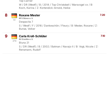
Top Carrier
W / DR (Westf) / B / 2014 / Top Christobell / Marsvogel xx / B:
Koch, Karina / Z: Kortendick-Arnold, Heike
8
Roxane Mester
7.20
RFV Büren e.V.
51
Despacita 7
S / Westf / F / 2016 / Dankeschön / Fleury / B: Mester, Roxane / Z:
Bunse, Volker
9
Carla Kroll-Schlüter
7.10
RV Erwitte e.V.
274
Bluna 21
S / DR (Westf) / B / 2002 / Batman / Navajo II / B: Vogt, Nicole / Z:
Rensmann, Rudolf