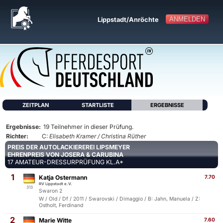
ANMELDEN
Lippstadt/Anröchte
ZEITPLAN
STARTLISTE
ERGEBNISSE
Ergebnisse:
19 Teilnehmer in dieser Prüfung.
Richter:
C:
Elisabeth Kramer / Christina Rüther
PREIS DER AUTOLACKIEREREI LIPSMEYER
EHRENPREIS VON JOSERA & CARUBINA
17 AMATEUR-DRESSURPRÜFUNG KL.A*
1
Katja Ostermann
7.70
RV Lippstadt e.V.
313
Swaron 2
W / Old / Df / 2011 / Swarovski / Dimaggio / B: Jahn, Manuela / Z:
Ostholt, Ferdinand
2
Marie Witte
7.60