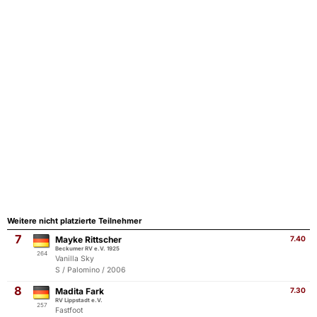
Weitere nicht platzierte Teilnehmer
7
Mayke Rittscher
7.40
Beckumer RV e.V. 1925
264
Vanilla Sky
S / Palomino / 2006
8
Madita Fark
7.30
RV Lippstadt e.V.
257
Fastfoot