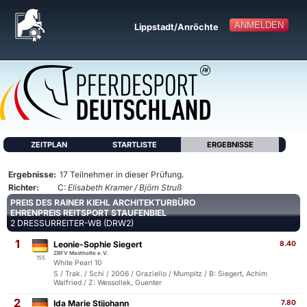
ANMELDEN
Lippstadt/Anröchte
ZEITPLAN
STARTLISTE
ERGEBNISSE
Ergebnisse:
17 Teilnehmer in dieser Prüfung.
Richter:
C:
Elisabeth Kramer / Björn Struß
PREIS DES RAINER KIEHL ARCHITEKTURBÜRO
EHRENPREIS REITSPORT STAUFENBIEL
2 DRESSURREITER-WB (DRW2)
1
Leonie-Sophie Siegert
8.40
ZRFV Mastholte e.V.
155
White Pearl 10
S / Trak. / Schi / 2006 / Graziello / Mumpitz / B: Siegert, Achim
Walfried / Z: Wessollek, Guenter
2
Ida Marie Stijohann
7.80