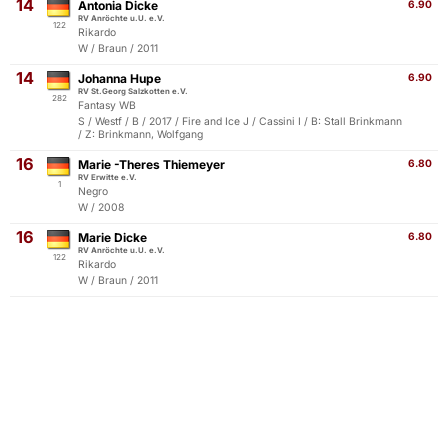
14
Antonia Dicke
6.90
RV Anröchte u.U. e.V.
122
Rikardo
W / Braun / 2011
14
Johanna Hupe
6.90
RV St.Georg Salzkotten e.V.
282
Fantasy WB
S / Westf / B / 2017 / Fire and Ice J / Cassini I / B: Stall Brinkmann
/ Z: Brinkmann, Wolfgang
16
Marie -Theres Thiemeyer
6.80
RV Erwitte e.V.
1
Negro
W / 2008
16
Marie Dicke
6.80
RV Anröchte u.U. e.V.
122
Rikardo
W / Braun / 2011