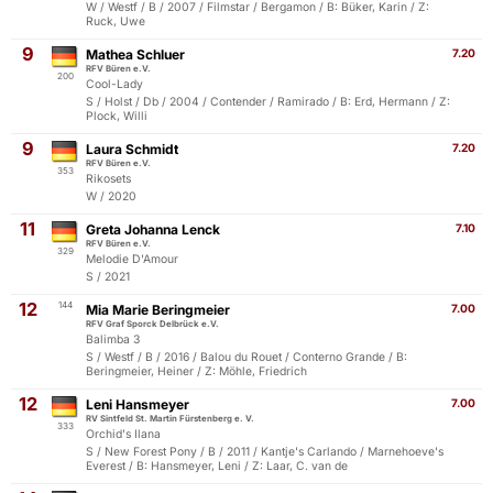
W / Westf / B / 2007 / Filmstar / Bergamon / B: Büker, Karin / Z:
Ruck, Uwe
9
Mathea Schluer
7.20
RFV Büren e.V.
200
Cool-Lady
S / Holst / Db / 2004 / Contender / Ramirado / B: Erd, Hermann / Z:
Plock, Willi
9
Laura Schmidt
7.20
RFV Büren e.V.
353
Rikosets
W / 2020
11
Greta Johanna Lenck
7.10
RFV Büren e.V.
329
Melodie D'Amour
S / 2021
12
144
Mia Marie Beringmeier
7.00
RFV Graf Sporck Delbrück e.V.
Balimba 3
S / Westf / B / 2016 / Balou du Rouet / Conterno Grande / B:
Beringmeier, Heiner / Z: Möhle, Friedrich
12
Leni Hansmeyer
7.00
RV Sintfeld St. Martin Fürstenberg e. V.
333
Orchid's Ilana
S / New Forest Pony / B / 2011 / Kantje's Carlando / Marnehoeve's
Everest / B: Hansmeyer, Leni / Z: Laar, C. van de