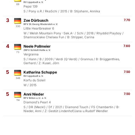
RV Lippstadt e.V.
69
Pepsi 139
S / Pony o.R / RkaSchi / 2015 / B: Stijohann, Annika
3
Zoe Dürbusch
7.70
RFV St.Georg Wadersloh e.V.
330
Little Heartbreaker 6
W / Welsh Mountain Pony -Sek.A- / Schi / 2018 / Rhyddid Playboy /
Shamrocklake Chelsea Fun / B: Stripper, Carina
4
Neele Pollmeier
7.60
ZRFV Schloß Holte e.V.
73
Vergranna
S / Hann / B / 2009 / Verdi (Q-Verdi) / Grannus / B: Brüggenthies,
Gerhard / Z: Kusel, Jörn
5
Katharina Schuppe
7.50
RV Lippstadt e.V.
348
Korfu du Soleil
W / 2015
5
Anni Nieder
7.50
RFV Brilon u.U. e.V.
114
Diamond's Pearl 4
S / DR (Meckl) / Df / 2021 / Diamond Touch / FS Chambertin / B:
Nieder, Anni / Z: Gestüt Lindenhof/Jana u.Rudolf Wendler