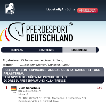
Lippstadt/Anröchte
ANMELDEN
ZEITPLAN
STARTLISTE
ERGEBNISSE
Ergebnisse:
25 Teilnehmer in dieser Prüfung.
Richter:
C:
Elisabeth Kramer / Christina Rüther
PREIS DER KLEINTIERPRAXIS S. ANDRAE & DER FA. KABUS TIEF- UND
PFLASTERBAU
EHRENPREIS DER SÜDWIND PHYSIOTHERAPIE
20 DRESSURREITERPRÜFUNG KL.L* TRENSE
1
Viola Scharbius
7.80
RSG Marburg-St.Vit.e.V.
150
Monar 8
W / DSP (BrAnh) / F / 2018 / Morricone I / Quaterback / B:
Scharbius, Viola / Z: Rückert, Uwe