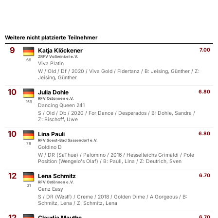
Weitere nicht platzierte Teilnehmer
9
Katja Klöckener
7.00
ZRFV Voßwinkel e.V.
66
Viva Platin
W / Old / Df / 2020 / Viva Gold / Fidertanz / B: Jeising, Günther / Z:
Jeising, Günther
10
Julia Dohle
6.80
RFV Ostönnen e.V.
159
Dancing Queen 241
S / Old / Db / 2020 / For Dance / Desperados / B: Dohle, Sandra /
Z: Bischoff, Uwe
10
Lina Pauli
6.80
RFV Soest-Bad Sassendorf e.V.
78
Goldino D
W / DR (SaThue) / Palomino / 2016 / Hesselteichs Grimaldi / Pole
Position (Wengelo's Olaf) / B: Pauli, Lina / Z: Deutrich, Sven
12
Lena Schmitz
6.70
RFV Ostönnen e.V.
31
Ganz Easy
S / DR (Westf) / Creme / 2018 / Golden Dime / A Gorgeous / B:
Schmitz, Lena / Z: Schmitz, Lena
12
Claudia Mauthe
6.70