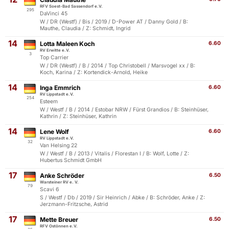
RFV Soest-Bad Sassendorf e.V.
295
DaVinci 45
W / DR (Westf) / Bis / 2019 / D-Power AT / Danny Gold / B:
Mauthe, Claudia / Z: Schmidt, Ingrid
14
Lotta Maleen Koch
6.60
RV Erwitte e.V.
3
Top Carrier
W / DR (Westf) / B / 2014 / Top Christobell / Marsvogel xx / B:
Koch, Karina / Z: Kortendick-Arnold, Heike
14
Inga Emmrich
6.60
RV Lippstadt e.V.
254
Esteem
W / Westf / B / 2014 / Estobar NRW / Fürst Grandios / B: Steinhüser,
Kathrin / Z: Steinhüser, Kathrin
14
Lene Wolf
6.60
RV Lippstadt e.V.
32
Van Helsing 22
W / Westf / B / 2013 / Vitalis / Florestan I / B: Wolf, Lotte / Z:
Hubertus Schmidt GmbH
17
Anke Schröder
6.50
Warsteiner RV e. V.
79
Scavi 6
S / Westf / Db / 2019 / Sir Heinrich / Abke / B: Schröder, Anke / Z:
Jerzmann-Fritzsche, Astrid
17
Mette Breuer
6.50
RFV Ostönnen e.V.