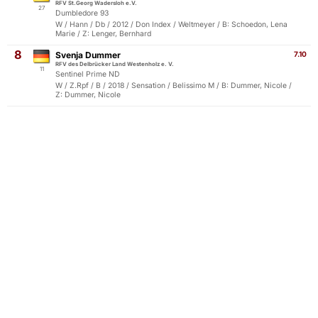
RFV St.Georg Wadersloh e.V.
27
Dumbledore 93
W / Hann / Db / 2012 / Don Index / Weltmeyer / B: Schoedon, Lena
Marie / Z: Lenger, Bernhard
8
Svenja Dummer
7.10
RFV des Delbrücker Land Westenholz e. V.
11
Sentinel Prime ND
W / Z.Rpf / B / 2018 / Sensation / Belissimo M / B: Dummer, Nicole /
Z: Dummer, Nicole