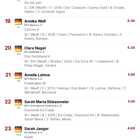
35
Da issi yah
S / DR (Westf) / F / 2016 / Der Classicer / Danny Gold / B: Droste,
Stefan / Z: Schmidt, Ingrid
19
Annika Wolf
6.40
RFV Büren e.V.
10
Zancho 4
W / Westf / B / 2018 / Zoom / Flanissimo / B: Ewers, Daniela / Z:
Ewers, Daniela
20
Clara Nagel
6.30
RV Hellefeld e.V.
261
Don Ferdinand 4
W / DR (Westf) / BFalbe / 2020 / Da Silva AT / Unbekannt / B:
Plass-Nagel, Sandra
21
Amelie Lahme
5.80
RFV Büren e.V.
115
Paddington W
W / Westf / F / 2013 / Peking / Don Bedo I / B: Lahme, Stefanie / Z:
Wördehoff, Bernhard
22
Sarah Maria Ebbesmeier
5.00
RFV Graf Sporck Delbrück e.V.
59
Diamante Da Costa
W / Westf / B / 2018 / Da Costa / Diamond Hit / B: Ebbesmeier,
Sarah Maria / Z: Bühler, Monik
23
Sarah Jaeger
4.80
RV Rüthen e.V.
259
Kojek