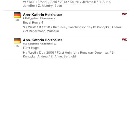
W / DSP (BrAnh) / Schi / 2010 / Kolibri / Jerome II / B: Auris,
Jennifer / Z: Mundry, Bodo
Ann-Kathrin Holzhauer
WD
RSG Eggeland Alhausen e.V.
188
Royal Ronja 4
S / Westf / B / 2011 / Riccinos / Faschingsprinz / B: Konopka, Andrea
/ Z: Rehermann, Wilhelm
Ann-Kathrin Holzhauer
WD
RSG Eggeland Alhausen e.V.
187
Fürst Hugo
H / Westf / Db / 2006 / Fürst Heinrich / Runaway Groom xx / B:
Konopka, Andrea / Z: Anne, Berthold