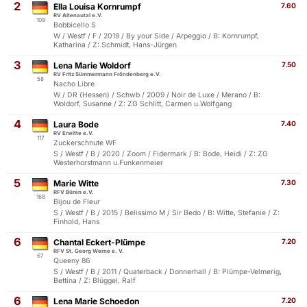
2
Ella Louisa Kornrumpf
7.60
RV Altenautal e.V.
109
Bobbicello S
W / Westf / F / 2019 / By your Side / Arpeggio / B: Kornrumpf,
Katharina / Z: Schmidt, Hans-Jürgen
3
Lena Marie Woldorf
7.50
RV Fritz Sümmermann Fröndenberg e.V.
58
Nacho Libre
W / DR (Hessen) / Schwb / 2009 / Noir de Luxe / Merano / B:
Woldorf, Susanne / Z: ZG Schlitt, Carmen u.Wolfgang
4
Laura Bode
7.40
RV Erwitte e.V.
117
Zuckerschnute WF
S / Westf / B / 2020 / Zoom / Fidermark / B: Bode, Heidi / Z: ZG
Westerhorstmann u.Funkenmeier
5
Marie Witte
7.30
RFV Büren e.V.
168
Bijou de Fleur
S / Westf / B / 2015 / Belissimo M / Sir Bedo / B: Witte, Stefanie / Z:
Finhold, Hans
6
Chantal Eckert-Plümpe
7.20
RFV St. Georg Werne e. V.
67
Queeny 86
S / Westf / B / 2011 / Quaterback / Donnerhall / B: Plümpe-Velmerig,
Bettina / Z: Blüggel, Ralf
6
Lena Marie Schoedon
7.20