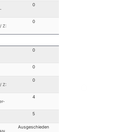
0
-
0
/ Z:
0
0
0
/ Z:
4
er-
5
Ausgeschieden
WAN