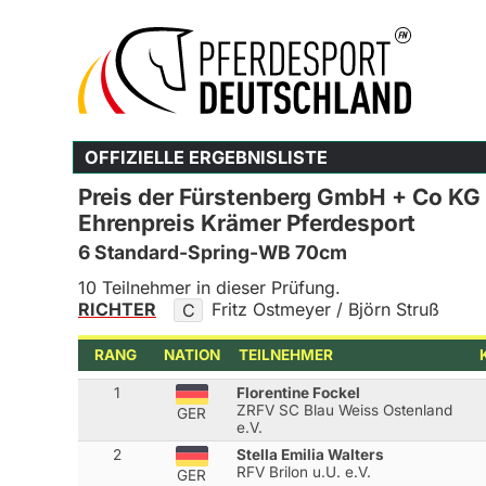
OFFIZIELLE ERGEBNISLISTE
Preis der Fürstenberg GmbH + Co KG
Ehrenpreis Krämer Pferdesport
6 Standard-Spring-WB 70cm
10 Teilnehmer in dieser Prüfung.
RICHTER
Fritz Ostmeyer / Björn Struß
C
RANG
NATION
TEILNEHMER
1
Florentine Fockel
ZRFV SC Blau Weiss Ostenland
GER
e.V.
2
Stella Emilia Walters
RFV Brilon u.U. e.V.
GER