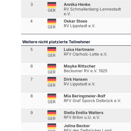
3
Annika Henke
RV Schmallenberg-Lennestadt
GER
e.V.
4
Oskar Stoos
RV Lippstadt e.V.
GER
Weitere nicht platzierte Teilnehmer
5
Luisa Hartmann
RFV Clarholz-Lette e.V.
GER
6
Mayke Rittscher
Beckumer RV e.V. 1925
GER
7
Dirk Hansen
RV Lippstadt e.V.
GER
8
Mia Beringmeier-Rolf
RFV Graf Sporck Delbrück e.V.
GER
9
Stella Emilia Walters
RFV Brilon u.U. e.V.
GER
Jolina Becker
RFV des Delbrücker Land