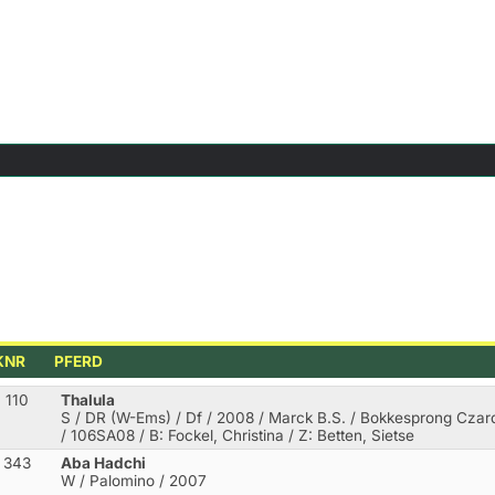
KNR
PFERD
110
Thalula
S / DR (W-Ems) / Df / 2008 / Marck B.S. / Bokkesprong Czar
/ 106SA08 / B: Fockel, Christina / Z: Betten, Sietse
343
Aba Hadchi
W / Palomino / 2007