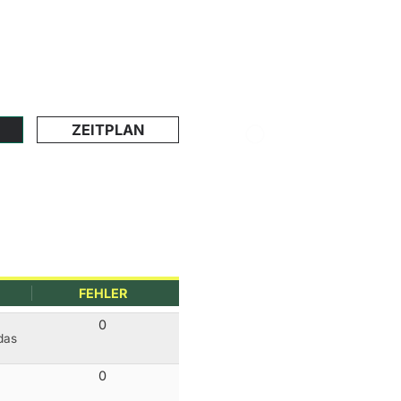
ZEITPLAN
FEHLER
0
das
0