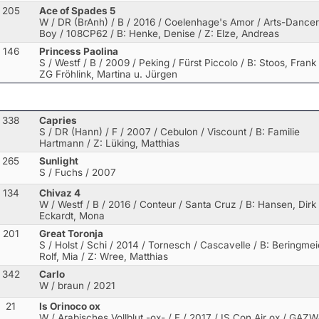
205
Ace of Spades 5
W / DR (BrAnh) / B / 2016 / Coelenhage's Amor / Arts-Dancer
Boy
/ 108CP62 / B: Henke, Denise / Z: Elze, Andreas
146
Princess Paolina
S / Westf / B / 2009 / Peking / Fürst Piccolo
/ B: Stoos, Frank 
ZG Fröhlink, Martina u. Jürgen
338
Capries
S / DR (Hann) / F / 2007 / Cebulon / Viscount
/ B: Familie
Hartmann / Z: Lüking, Matthias
265
Sunlight
S / Fuchs / 2007
134
Chivaz 4
W / Westf / B / 2016 / Conteur / Santa Cruz
/ B: Hansen, Dirk 
Eckardt, Mona
201
Great Toronja
S / Holst / Schi / 2014 / Tornesch / Cascavelle
/ B: Beringmei
Rolf, Mia / Z: Wree, Matthias
342
Carlo
W / braun / 2021
21
Is Orinoco ox
W / Arabisches Vollblut -ox- / F / 2017 / IS Con Air ox / GAZ