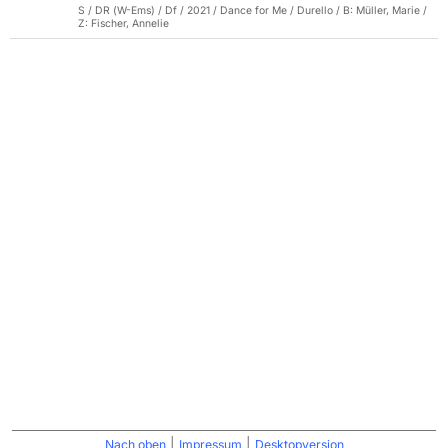
S / DR (W-Ems) / Df / 2021 / Dance for Me / Durello / B: Müller, Marie /
Z: Fischer, Annelie
|
|
Nach oben
Impressum
Desktopversion