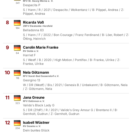
RFV St. Georg Werne e. V.
341
Despacita P
S / Hann / R / 2021 / Despacito / Wolkentanz I / B: Pöppel, Andrea / Z:
Pöppel, Andrea
8
Ricarda Voß
ZRFV Diestedde-Herzfeld
184
Belladonna 63
S / Hann / F / 2022 / Bon Courage / Franz Ferdinand / B: Löer, Robert / Z:
Ötting, Heinrich
9
Carolin Marie Franke
RV Oelde e.V.
64
Harriet F
S / Westf / B / 2020 / High Motion / Pontifex / B: Franke, Ulrike / Z:
Franke, Ulrike
10
Nela Götzmann
RFV Soest-Bad Sassendorf e.V.
118
Georgino 13
W / DR (Westf) / Bis / 2021 / Genesis B / Unbekannt / B: Götzmann, Nela
/ Z: Götzmann, Nela
11
Jana Greune
RFV Ostönnen e.V.
323
Valido's Black Lady G
S / DR (ZfdP) / R / 2021 / Valido's Grey Amour G / Brentano II / B:
Gernholt, Gudrun / Z: Gernholt, Gudrun
12
Isabell Wüstner
RV Geseke e.V.
204
Dein buntes Glück