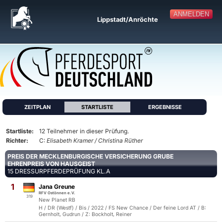
ANMELDEN
Lippstadt/Anröchte
ZEITPLAN
STARTLISTE
ERGEBNISSE
Startliste:
12 Teilnehmer in dieser Prüfung.
Richter:
C:
Elisabeth Kramer / Christina Rüther
PREIS DER MECKLENBURGISCHE VERSICHERUNG GRUBE
EHRENPREIS VON HAUSGEIST
15 DRESSURPFERDEPRÜFUNG KL.A
1
Jana Greune
RFV Ostönnen e.V.
319
New Planet RB
H / DR (Westf) / Bis / 2022 / FS New Chance / Der feine Lord AT / B:
Gernholt, Gudrun / Z: Bockholt, Reiner