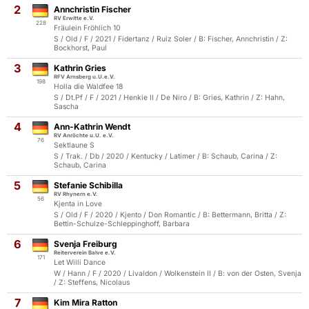
2
Annchristin Fischer
RV Erwitte e.V.
228
Fräulein Fröhlich 10
S / Old / F / 2021 / Fidertanz / Ruiz Soler / B: Fischer, Annchristin / Z:
Bockhorst, Paul
3
Kathrin Gries
RFV Arnsberg u.U.e.V.
198
Holla die Waldfee 18
S / Dt.Pf / F / 2021 / Henkie II / De Niro / B: Gries, Kathrin / Z: Hahn,
Sascha
4
Ann-Kathrin Wendt
RV Anröchte u.U. e.V.
76
Sektlaune S
S / Trak. / Db / 2020 / Kentucky / Latimer / B: Schaub, Carina / Z:
Schaub, Carina
5
Stefanie Schibilla
RV Rhynern e.V.
56
Kjenta in Love
S / Old / F / 2020 / Kjento / Don Romantic / B: Bettermann, Britta / Z:
Bettin-Schulze-Schleppinghoff, Barbara
6
Svenja Freiburg
Reiterverein Balve e.V.
171
Let Willi Dance
W / Hann / F / 2020 / Livaldon / Wolkenstein II / B: von der Osten, Svenja
/ Z: Steffens, Nicolaus
7
Kim Mira Ratton